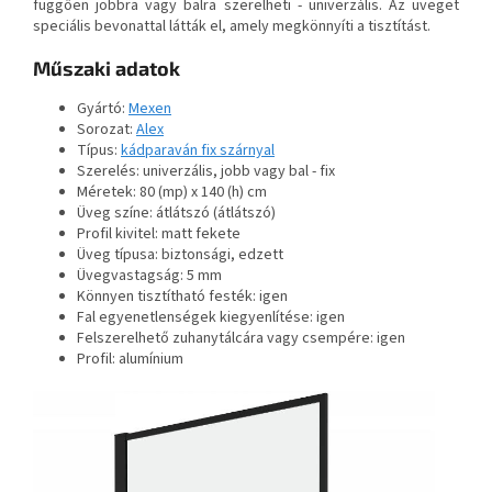
függően jobbra vagy balra szerelheti - univerzális. Az üveget
speciális bevonattal látták el, amely megkönnyíti a tisztítást.
Műszaki adatok
Gyártó:
Mexen
Sorozat:
Alex
Típus:
kádparaván fix szárnyal
Szerelés: univerzális, jobb vagy bal - fix
Méretek: 80 (mp) x 140 (h) cm
Üveg színe: átlátszó (átlátszó)
Profil kivitel: matt fekete
Üveg típusa: biztonsági, edzett
Üvegvastagság: 5 mm
Könnyen tisztítható festék: igen
Fal egyenetlenségek kiegyenlítése: igen
Felszerelhető zuhanytálcára vagy csempére: igen
Profil: alumínium