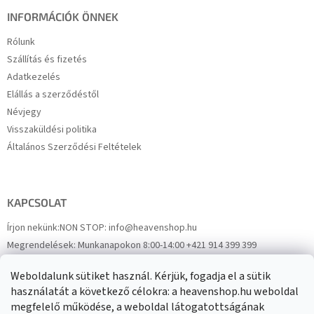
INFORMÁCIÓK ÖNNEK
Rólunk
Szállítás és fizetés
Adatkezelés
Elállás a szerződéstől
Névjegy
Visszaküldési politika
Általános Szerződési Feltételek
KAPCSOLAT
Írjon nekünk:
NON STOP: info@heavenshop.hu
Megrendelések:
Munkanapokon 8:00-14:00 +421 914 399 399
Panaszok:
Munkanapokon 8:00-14:00 +421 914 399 399
Weboldalunk sütiket használ. Kérjük, fogadja el a sütik
Facebook
HeavenShop.sk
használatát a következő célokra: a heavenshop.hu weboldal
megfelelő működése, a weboldal látogatottságának