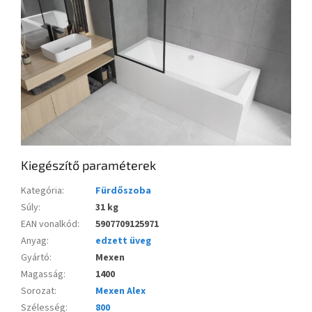
Kiegészítő paraméterek
Kategória
:
Fürdőszoba
Súly
:
31 kg
EAN vonalkód
:
5907709125971
Anyag
:
edzett üveg
Gyártó
:
Mexen
Magasság
:
1400
Sorozat
:
Mexen Alex
Szélesség
:
800