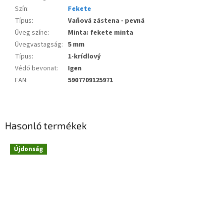
Szín
:
Fekete
Típus
:
Vaňová zástena - pevná
Üveg színe
:
Minta: fekete minta
Üvegvastagság
:
5 mm
Típus
:
1-krídlový
Védő bevonat
:
Igen
EAN
:
5907709125971
Hasonló termékek
Újdonság
Novinka