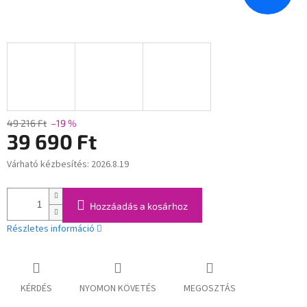
49 216 Ft
–19 %
39 690 Ft
Várható kézbesítés:
2026.8.19
Egységár:
Hozzáadás a kosárhoz
Részletes információ
KÉRDÉS
NYOMON KÖVETÉS
MEGOSZTÁS