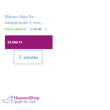
Mexen Alex fix
kádparaván 5 mm,
egylapos, 80x140 cm,
Külső raktáron
(
>20 db
)
átlátszó üveg, fekete,
893-080-000-70-77
39 690 Ft
KOSÁRBA
L
á
b
l
é
c