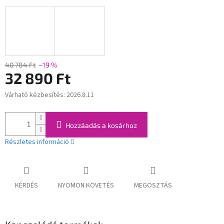
40 784 Ft
–19 %
32 890 Ft
Várható kézbesítés:
2026.8.11
Egységár:
Hozzáadás a kosárhoz
Részletes információ
KÉRDÉS
NYOMON KÖVETÉS
MEGOSZTÁS