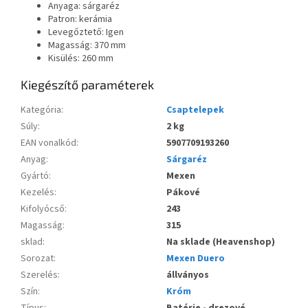
Anyaga: sárgaréz
Patron: kerámia
Levegőztető: Igen
Magasság: 370 mm
Kisülés: 260 mm
Kiegészítő paraméterek
Kategória
:
Csaptelepek
Súly
:
2 kg
EAN vonalkód
:
5907709193260
Anyag
:
Sárgaréz
Gyártó
:
Mexen
Kezelés
:
Pákové
Kifolyócső
:
243
Magasság
:
315
sklad
:
Na sklade (Heavenshop)
Sorozat
:
Mexen Duero
Szerelés
:
állványos
Szín
:
Króm