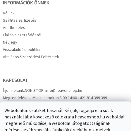
INFORMÁCIÓK ÖNNEK
Rólunk
Szállítás és fizetés
Adatkezelés
Elállás a szerződéstől
Névjegy
Visszaküldési politika
Általános Szerződési Feltételek
KAPCSOLAT
Írjon nekünk:
NON STOP: info@heavenshop.hu
Megrendelések:
Munkanapokon 8:00-14:00 +421 914 399 399
Panaszok:
Munkanapokon 8:00-14:00 +421 914 399 399
Weboldalunk sütiket használ. Kérjük, fogadja el a sütik
Facebook
HeavenShop.sk
használatát a következő célokra: a heavenshop.hu weboldal
megfelelő működése, a weboldal látogatottságának
mérése, egyéb speciális funkciók érdekében, amelyek