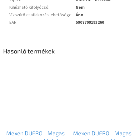
Típus
:
Batérie - drezové
Kihúzható kifolyócső
:
Nem
Vízszűrő csatlakozás lehetősége
:
Áno
EAN
:
5907709193260
Hasonló termékek
Mexen DUERO - Magas
Mexen DUERO - Magas