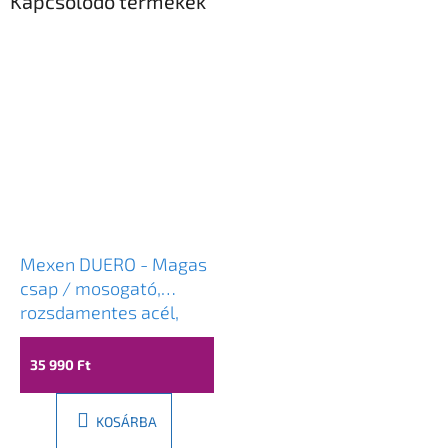
Kapcsolódó termékek
Mexen DUERO - Magas
csap / mosogató,
rozsdamentes acél,
671600-99
35 990 Ft
KOSÁRBA