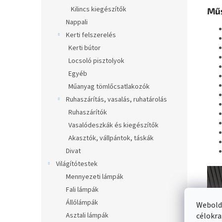
Kilincs kiegészítők
Műs
Nappali
Kerti felszerelés
Kerti bútor
Locsoló pisztolyok
Egyéb
Műanyag tömlőcsatlakozók
Ruhaszárítás, vasalás, ruhatárolás
Ruhaszárítók
Vasalódeszkák és kiegészítők
Akasztók, vállpántok, táskák
Divat
Világítótestek
Mennyezeti lámpák
Fali lámpák
Állólámpák
Webolda
Asztali lámpák
célokra