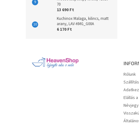
70
13 690 Ft
Kuchinox Malaga, kilincs, matt
arany, LAV-KMG_G00A
6 170 Ft
L
á
b
l
INFOR
é
Rólunk
c
Szállítá
Adatkez
Elállás 
Névjegy
Visszakü
Általáno