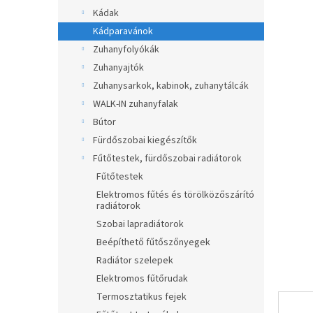
a
Kádak
n
Kádparavánok
e
Zuhanyfolyókák
l
Zuhanyajtók
Zuhanysarkok, kabinok, zuhanytálcák
WALK-IN zuhanyfalak
Bútor
Fürdőszobai kiegészítők
Fűtőtestek, fürdőszobai radiátorok
Fűtőtestek
Elektromos fűtés és törölközőszárító
radiátorok
Szobai lapradiátorok
Beépíthető fűtőszőnyegek
Radiátor szelepek
Elektromos fűtőrudak
Termosztatikus fejek