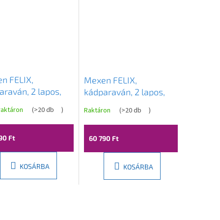
n FELIX,
Mexen FELIX,
araván, 2 lapos,
kádparaván, 2 lapos,
x 140 cm, fekete-
100 x 140 cm, szürke,
raktáron
(
>20 db
)
Raktáron
(
>20 db
)
tszó, 890-100-
890-100-002-01-40
70-00
90 Ft
60 790 Ft
KOSÁRBA
KOSÁRBA