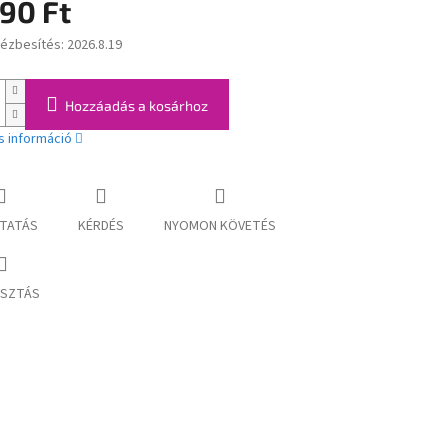
90 Ft
kézbesítés:
2026.8.19
:
Hozzáadás a kosárhoz
s információ
TATÁS
KÉRDÉS
NYOMON KÖVETÉS
SZTÁS