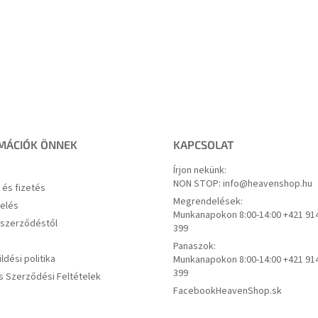
MÁCIÓK ÖNNEK
KAPCSOLAT
Írjon nekünk:
NON STOP: info@heavenshop.hu
s és fizetés
Megrendelések:
elés
Munkanapokon 8:00-14:00 +421 91
a szerződéstől
399
Panaszok:
ldési politika
Munkanapokon 8:00-14:00 +421 91
399
s Szerződési Feltételek
Facebook
HeavenShop.sk