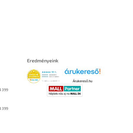
Eredményeink
Árukereső.hu
4 399
4 399