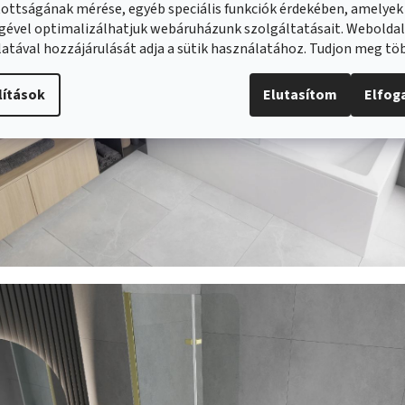
ottságának mérése, egyéb speciális funkciók érdekében, amelyek
gével optimalizálhatjuk webáruházunk szolgáltatásait. Webolda
atával hozzájárulását adja a sütik használatához. Tudjon meg t
lítások
Elutasítom
Elfo