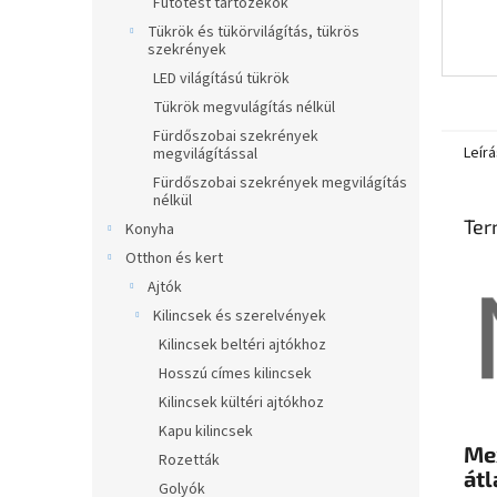
Fűtőtest tartozékok
Tükrök és tükörvilágítás, tükrös
szekrények
LED világítású tükrök
Tükrök megvulágítás nélkül
Fürdőszobai szekrények
Leírá
megvilágítással
Fürdőszobai szekrények megvilágítás
nélkül
Ter
Konyha
Otthon és kert
Ajtók
Kilincsek és szerelvények
Kilincsek beltéri ajtókhoz
Hosszú címes kilincsek
Kilincsek kültéri ajtókhoz
Kapu kilincsek
Mex
Rozetták
át
Golyók