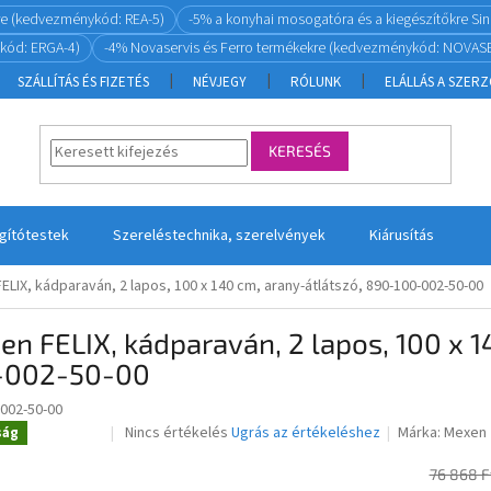
re (kedvezménykód: REA-5)
-5% a konyhai mosogatóra és a kiegészítőkre S
kód: ERGA-4)
-4% Novaservis és Ferro termékekre (kedvezménykód: NOVASE
SZÁLLÍTÁS ÉS FIZETÉS
NÉVJEGY
RÓLUNK
ELÁLLÁS A SZER
KERESÉS
ágítótestek
Szereléstechnika, szerelvények
Kiárusítás
ELIX, kádparaván, 2 lapos, 100 x 140 cm, arany-átlátszó, 890-100-002-50-00
n FELIX, kádparaván, 2 lapos, 100 x 1
-002-50-00
-002-50-00
A
Nincs értékelés
Ugrás az értékeléshez
Márka:
Mexen
ság
Novinka
termék
átlagos
76 868 F