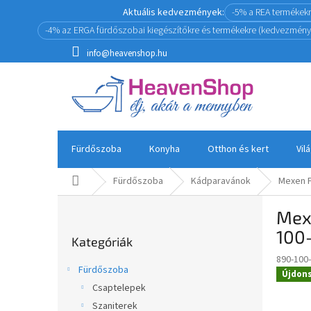
Ugrás
Aktuális kedvezmények:
-5% a REA termékek
a
-4% az ERGA fürdőszobai kiegészítőkre és termékekre (kedvezmény
fő
tartalomhoz
info@heavenshop.hu
Fürdőszoba
Konyha
Otthon és kert
Vil
Kezdőlap
Fürdőszoba
Kádparavánok
Mexen F
O
Mexe
l
Kategóriák
d
100
Kategóriák
átugrása
a
890-100
l
Fürdőszoba
Újdon
s
Csaptelepek
ó
Szaniterek
p