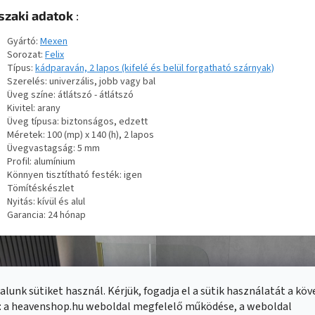
zaki adatok
:
Gyártó:
Mexen
Sorozat:
Felix
Típus:
kádparaván, 2 lapos (kifelé és belül forgatható szárnyak)
Szerelés: univerzális, jobb vagy bal
Üveg színe: átlátszó - átlátszó
Kivitel: arany
Üveg típusa: biztonságos, edzett
Méretek: 100 (mp) x 140 (h), 2 lapos
Üvegvastagság: 5 mm
Profil: alumínium
Könnyen tisztítható festék: igen
Tömítéskészlet
Nyitás: kívül és alul
Garancia: 24 hónap
lunk sütiket használ. Kérjük, fogadja el a sütik használatát a kö
: a heavenshop.hu weboldal megfelelő működése, a weboldal