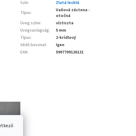
Szín
:
Zlatá lesklá
Vaňová zástena -
Típus
:
otočná
Üveg színe
:
víztiszta
Üvegvastagság
:
5 mm
Típus
:
2-krídlový
Védő bevonat
:
Igen
EAN
:
5907709126121
vetkező