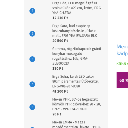
Erga Eda, LED megvilágítású
sminktükör ø20 cm, króm, ERG-
YKA-CH.EDA
12 210 Ft
Erga Sara, kád csaptelep
kézizuhany készlettel, fekete
matt, ERG-YKA-BW.SARA-BLK
20 590 Ft
Mexe
Gamma, rögzítokapcsok gránit
kádp
konyhai mosogató
rögzítéséhez 1db, GMA-
100 
ZLE000023
Külső 
átlá
180 Ft
002-
Erga Sofia, kerek LED tükör
60 7
80cm páramentes fűtőbetéttel,
ERG-V01-207-8080
41 200 Ft
Mexen PPR, 90°-os hegesztett
könyök PPR csövekhez 20 x 20,
PN25 - W97324-2020-00
70 Ft
Mexen EMMA - Magas
mosdócsaptelep, fekete, 71910-