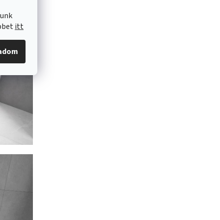
lunk
öbbet
itt
gadom