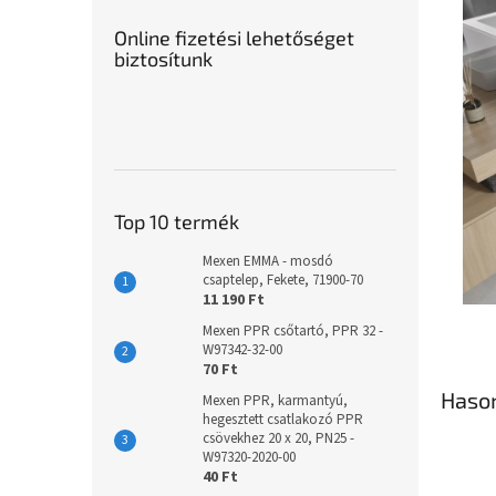
Online fizetési lehetőséget
biztosítunk
Top 10 termék
Mexen EMMA - mosdó
csaptelep, Fekete, 71900-70
11 190 Ft
Mexen PPR csőtartó, PPR 32 -
W97342-32-00
70 Ft
Haso
Mexen PPR, karmantyú,
hegesztett csatlakozó PPR
csövekhez 20 x 20, PN25 -
W97320-2020-00
40 Ft