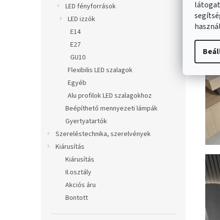
látogat
LED fényforrások
segítsé
LED izzók
használ
E14
E27
Beál
GU10
Flexibilis LED szalagok
Egyéb
Alu profilok LED szalagokhoz
Beépíthető mennyezeti lámpák
Gyertyatartók
Szereléstechnika, szerelvények
Kiárusítás
Kiárusítás
II.osztály
Akciós áru
Bontott