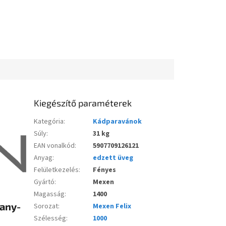
Kiegészítő paraméterek
Kategória
:
Kádparavánok
Súly
:
31 kg
EAN vonalkód
:
5907709126121
Anyag
:
edzett üveg
Felületkezelés
:
Fényes
Gyártó
:
Mexen
Magasság
:
1400
rany-
Sorozat
:
Mexen Felix
Szélesség
:
1000