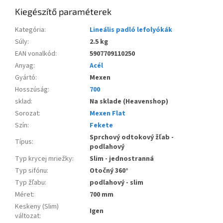
Kiegészítő paraméterek
Kategória
:
Lineális padló lefolyókák
Súly
:
2.5 kg
EAN vonalkód
:
5907709110250
Anyag
:
Acél
Gyártó
:
Mexen
Hosszúság
:
700
sklad
:
Na sklade (Heavenshop)
Sorozat
:
Mexen Flat
Szín
:
Fekete
Sprchový odtokový žľab -
Típus
:
podlahový
Typ krycej mriežky
:
Slim - jednostranná
Typ sifónu
:
Otočný 360°
Typ žľabu
:
podlahový - slim
Méret
:
700 mm
Keskeny (Slim)
Igen
változat
: