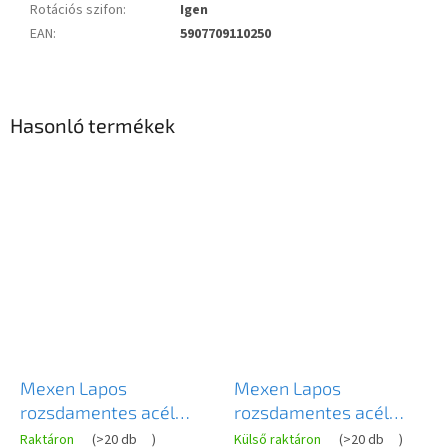
Rotációs szifon
:
Igen
EAN
:
5907709110250
Hasonló termékek
Mexen Lapos
Mexen Lapos
rozsdamentes acél
rozsdamentes acél
zuhanytálca 360°-ban
zuhanyfolyó 360°-ban
Raktáron
(
>20 db
)
Külső raktáron
(
>20 db
)