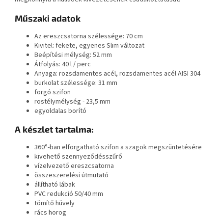
Műszaki adatok
Az ereszcsatorna szélessége: 70 cm
Kivitel: fekete, egyenes Slim változat
Beépítési mélység: 52 mm
Átfolyás: 40 l / perc
Anyaga: rozsdamentes acél, rozsdamentes acél AISI 304
burkolat szélessége: 31 mm
forgó szifon
rostélymélység - 23,5 mm
egyoldalas borító
A készlet tartalma:
360°-ban elforgatható szifon a szagok megszüntetésére
kivehető szennyeződésszűrő
vízelvezető ereszcsatorna
összeszerelési útmutató
állítható lábak
PVC redukció 50/40 mm
tömítő hüvely
rács horog