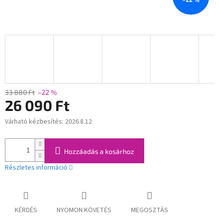
33 880 Ft
–22 %
26 090 Ft
Várható kézbesítés:
2026.8.12
Egységár:
Hozzáadás a kosárhoz
Részletes információ
KÉRDÉS
NYOMON KÖVETÉS
MEGOSZTÁS