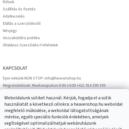
Rólunk
Szállítás és fizetés
Adatkezelés
Elállás a szerződéstől
Névjegy
Visszaküldési politika
Általános Szerződési Feltételek
KAPCSOLAT
Írjon nekünk:
NON STOP: info@heavenshop.hu
Megrendelések:
Munkanapokon 8:00-14:00 +421 914 399 399
Panaszok:
Munkanapokon 8:00-14:00 +421 914 399 399
Weboldalunk sütiket használ. Kérjük, fogadja el a sütik
Facebook
HeavenShop.sk
használatát a következő célokra: a heavenshop.hu weboldal
megfelelő működése, a weboldal látogatottságának
mérése, egyéb speciális funkciók érdekében, amelyek
Eredményeink
segítségével optimalizálhatjuk webáruházunk