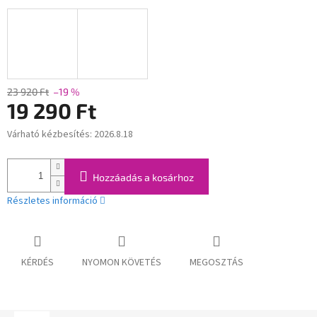
23 920 Ft
–19 %
19 290 Ft
Várható kézbesítés:
2026.8.18
Egységár:
Hozzáadás a kosárhoz
Részletes információ
KÉRDÉS
NYOMON KÖVETÉS
MEGOSZTÁS