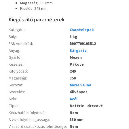
Magasság: 350 mm
Kisülés: 249 mm
Kiegészítő paraméterek
Kategória
:
Csaptelepek
Súly
:
3 kg
EAN vonalkód
:
5907709193512
Anyag
:
Sárgaréz
Gyártó
:
Mexen
Kezelés
:
Pákové
Kifolyócső
:
249
Magasság
:
350
Sorozat
:
Mexen Gina
Szerelés
:
állványos
Szín
:
Acél
Típus
:
Batérie - drezové
Kihúzható kifolyócső
:
Nem
A vízkifolyó magassága
:
330 mm
Vízszűrő csatlakozás lehetősége
:
Nem