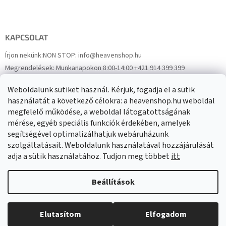
KAPCSOLAT
Írjon nekünk:
NON STOP: info@heavenshop.hu
Megrendelések:
Munkanapokon 8:00-14:00 +421 914 399 399
Panaszok:
Munkanapokon 8:00-14:00 +421 914 399 399
Weboldalunk sütiket használ. Kérjük, fogadja el a sütik
Facebook
HeavenShop.sk
használatát a következő célokra: a heavenshop.hu weboldal
megfelelő működése, a weboldal látogatottságának
mérése, egyéb speciális funkciók érdekében, amelyek
Eredményeink
segítségével optimalizálhatjuk webáruházunk
szolgáltatásait. Weboldalunk használatával hozzájárulását
adja a sütik használatához. Tudjon meg többet
itt
Árukereső.hu
Beállítások
Elutasítom
Elfogadom