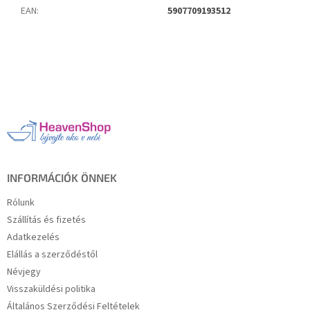
EAN
:
5907709193512
L
á
b
l
é
c
INFORMÁCIÓK ÖNNEK
Rólunk
Szállítás és fizetés
Adatkezelés
Elállás a szerződéstől
Névjegy
Visszaküldési politika
Általános Szerződési Feltételek