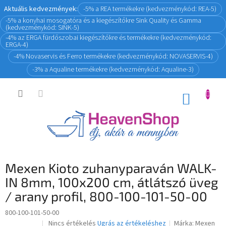
Ugrás
Aktuális kedvezmények:
-5% a REA termékekre (kedvezménykód: REA-5)
a
-5% a konyhai mosogatóra és a kiegészítőkre Sink Quality és Gamma
fő
(kedvezménykód: SINK-5)
tartalomhoz
-4% az ERGA fürdőszobai kiegészítőkre és termékekre (kedvezménykód:
ERGA-4)
-4% Novaservis és Ferro termékekre (kedvezménykód: NOVASERVIS-4)
-3% a Aqualine termékekre (kedvezménykód: Aqualine-3)
KOSÁR
Mexen Kioto zuhanyparaván WALK-
IN 8mm, 100x200 cm, átlátszó üveg
/ arany profil, 800-100-101-50-00
800-100-101-50-00
A
Nincs értékelés
Ugrás az értékeléshez
Márka:
Mexen
Novinka