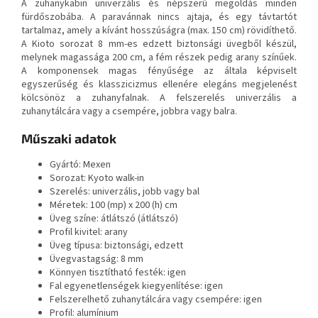
A zuhanykabin univerzális és népszerű megoldás minden
fürdőszobába. A paravánnak nincs ajtaja, és egy távtartót
tartalmaz, amely a kívánt hosszúságra (max. 150 cm) rövidíthető.
A Kioto sorozat 8 mm-es edzett biztonsági üvegből készül,
melynek magassága 200 cm, a fém részek pedig arany színűek.
A komponensek magas fényűsége az általa képviselt
egyszerűség és klasszicizmus ellenére elegáns megjelenést
kölcsönöz a zuhanyfalnak. A felszerelés univerzális a
zuhanytálcára vagy a csempére, jobbra vagy balra.
Műszaki adatok
Gyártó: Mexen
Sorozat: Kyoto walk-in
Szerelés: univerzális, jobb vagy bal
Méretek: 100 (mp) x 200 (h) cm
Üveg színe: átlátszó (átlátszó)
Profil kivitel: arany
Üveg típusa: biztonsági, edzett
Üvegvastagság: 8 mm
Könnyen tisztítható festék: igen
Fal egyenetlenségek kiegyenlítése: igen
Felszerelhető zuhanytálcára vagy csempére: igen
Profil: alumínium