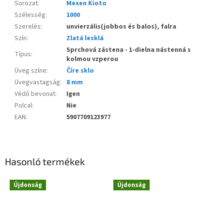
Sorozat
:
Mexen Kioto
Szélesség
:
1000
Szerelés
:
unvierzális(jobbos és balos), falra
Szín
:
Zlatá lesklá
Sprchová zástena - 1-dielna nástenná s
Típus
:
kolmou vzperou
Üveg színe
:
Číre sklo
Üvegvastagság
:
8 mm
Védő bevonat
:
Igen
Polcal
:
Nie
EAN
:
5907709123977
Hasonló termékek
Újdonság
Újdonság
Novinka
Novinka