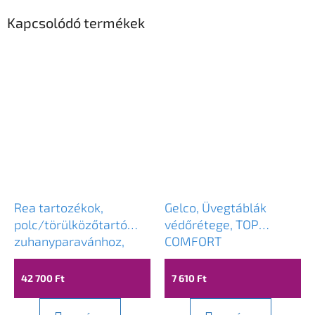
Kapcsolódó termékek
Rea tartozékok,
Gelco, Üvegtáblák
polc/törülközőtartó
védőrétege, TOP
zuhanyparavánhoz,
COMFORT
arany, HOM-00653
42 700 Ft
7 610 Ft