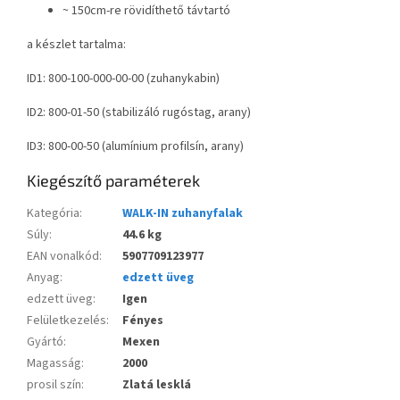
~ 150cm-re rövidíthető távtartó
a készlet tartalma:
ID1: 800-100-000-00-00 (zuhanykabin)
ID2: 800-01-50 (stabilizáló rugóstag, arany)
ID3: 800-00-50 (alumínium profilsín, arany)
Kiegészítő paraméterek
Kategória
:
WALK-IN zuhanyfalak
Súly
:
44.6 kg
EAN vonalkód
:
5907709123977
Anyag
:
edzett üveg
edzett üveg
:
Igen
Felületkezelés
:
Fényes
Gyártó
:
Mexen
Magasság
:
2000
prosil szín
:
Zlatá lesklá