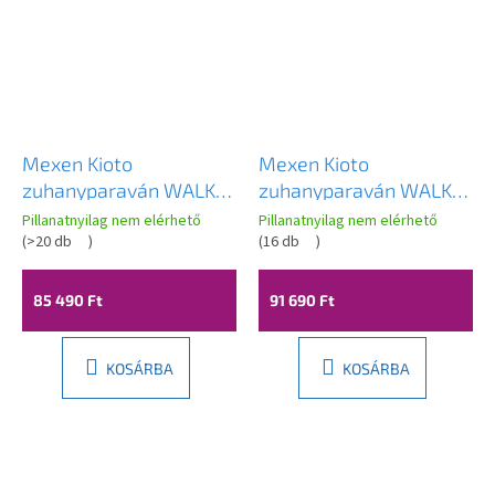
Mexen Kioto
Mexen Kioto
zuhanyparaván WALK-
zuhanyparaván WALK-
IN 8mm, 100x200 cm,
IN 8mm, 100x200 cm,
Pillanatnyilag nem elérhető
Pillanatnyilag nem elérhető
átlátszó üveg / fekete
(
>20 db
)
szürke üveg-fekete
(
16 db
)
profil, 800-100-101-70-
profil, 800-100-101-70-
00
40
85 490 Ft
91 690 Ft
KOSÁRBA
KOSÁRBA
L
á