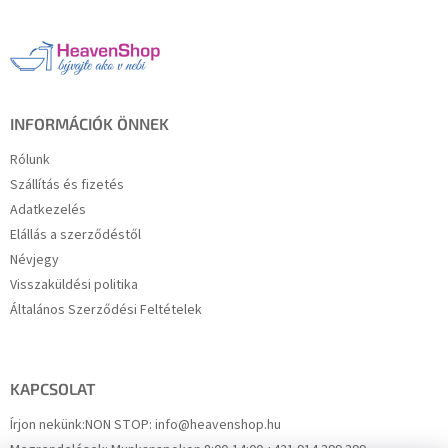
b
l
é
c
INFORMÁCIÓK ÖNNEK
Rólunk
Szállítás és fizetés
Adatkezelés
Elállás a szerződéstől
Névjegy
Visszaküldési politika
Általános Szerződési Feltételek
KAPCSOLAT
Írjon nekünk:
NON STOP: info@heavenshop.hu