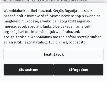
Megrendelések:
Munkanapokon 8:00-14:00 +421 914 399 399
Panaszok:
Munkanapokon 8:00-14:00 +421 914 399 399
Weboldalunk sütiket használ. Kérjük, fogadja el a sütik
Facebook
HeavenShop.sk
használatát a következő célokra: a heavenshop.hu weboldal
megfelelő működése, a weboldal látogatottságának
mérése, egyéb speciális funkciók érdekében, amelyek
Eredményeink
segítségével optimalizálhatjuk webáruházunk
szolgáltatásait. Weboldalunk használatával hozzájárulását
adja a sütik használatához. Tudjon meg többet
itt
Árukereső.hu
Beállítások
Elutasítom
Elfogadom
Copyright 2026
Heavenshop
. Minden jog fenntartva.