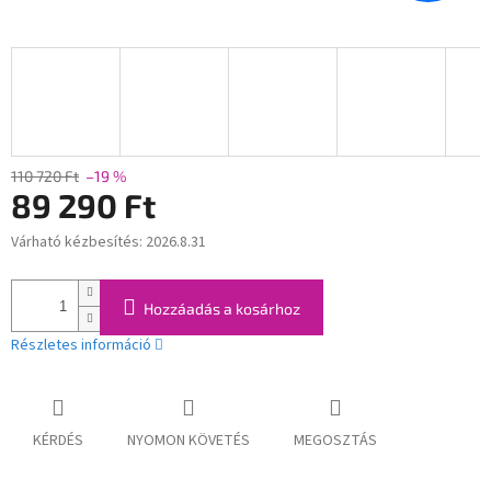
110 720 Ft
–19 %
89 290 Ft
Várható kézbesítés:
2026.8.31
Egységár:
Hozzáadás a kosárhoz
Részletes információ
KÉRDÉS
NYOMON KÖVETÉS
MEGOSZTÁS