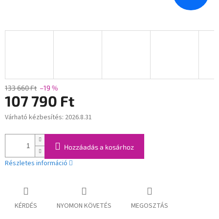
133 660 Ft
–19 %
107 790 Ft
Várható kézbesítés:
2026.8.31
Egységár:
Hozzáadás a kosárhoz
Részletes információ
KÉRDÉS
NYOMON KÖVETÉS
MEGOSZTÁS