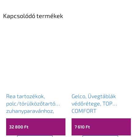
Kapcsolódó termékek
Rea tartozékok,
Gelco, Üvegtáblák
polc/törülközőtartó
védőrétege, TOP
zuhanyparavánhoz,
COMFORT
fekete, HOM-00652
32 800 Ft
7 610 Ft