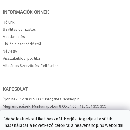
INFORMÁCIÓK ÖNNEK
Rólunk
Szállítás és fizetés
Adatkezelés
Elállás a szerződéstől
Névjegy
Visszaküldési politika
Általános Szerződési Feltételek
KAPCSOLAT
Írjon nekünk:
NON STOP: info@heavenshop.hu
Megrendelések:
Munkanapokon 8:00-14:00 +421 914 399 399
Panaszok:
Munkanapokon 8:00-14:00 +421 914 399 399
Weboldalunk sütiket használ. Kérjük, fogadja el a sütik
Facebook
HeavenShop.sk
használatát a következő célokra: a heavenshop.hu weboldal