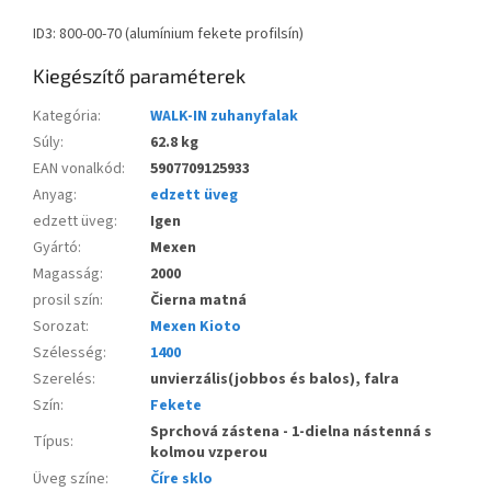
ID3: 800-00-70 (alumínium fekete profilsín)
Kiegészítő paraméterek
Kategória
:
WALK-IN zuhanyfalak
Súly
:
62.8 kg
EAN vonalkód
:
5907709125933
Anyag
:
edzett üveg
edzett üveg
:
Igen
Gyártó
:
Mexen
Magasság
:
2000
prosil szín
:
Čierna matná
Sorozat
:
Mexen Kioto
Szélesség
:
1400
Szerelés
:
unvierzális(jobbos és balos), falra
Szín
:
Fekete
Sprchová zástena - 1-dielna nástenná s
Típus
:
kolmou vzperou
Üveg színe
:
Číre sklo