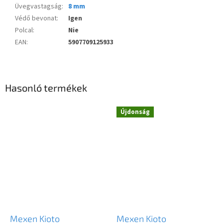
Üvegvastagság
:
8 mm
Védő bevonat
:
Igen
Polcal
:
Nie
EAN
:
5907709125933
Hasonló termékek
Novinka
Újdonság
Novinka
Mexen Kioto
Mexen Kioto