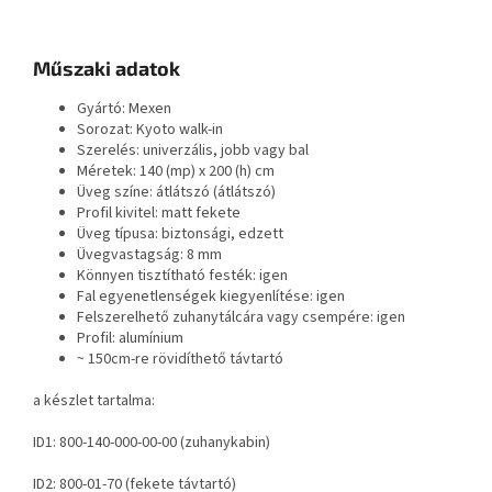
Műszaki adatok
Gyártó: Mexen
Sorozat: Kyoto walk-in
Szerelés: univerzális, jobb vagy bal
Méretek: 140 (mp) x 200 (h) cm
Üveg színe: átlátszó (átlátszó)
Profil kivitel: matt fekete
Üveg típusa: biztonsági, edzett
Üvegvastagság: 8 mm
Könnyen tisztítható festék: igen
Fal egyenetlenségek kiegyenlítése: igen
Felszerelhető zuhanytálcára vagy csempére: igen
Profil: alumínium
~ 150cm-re rövidíthető távtartó
a készlet tartalma:
ID1: 800-140-000-00-00 (zuhanykabin)
ID2: 800-01-70 (fekete távtartó)