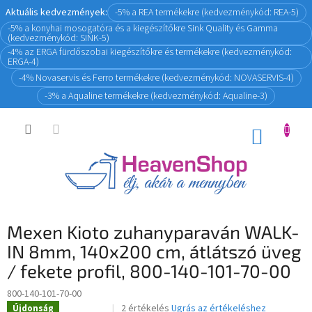
Ugrás
Aktuális kedvezmények:
-5% a REA termékekre (kedvezménykód: REA-5)
a
-5% a konyhai mosogatóra és a kiegészítőkre Sink Quality és Gamma
fő
(kedvezménykód: SINK-5)
tartalomhoz
-4% az ERGA fürdőszobai kiegészítőkre és termékekre (kedvezménykód:
ERGA-4)
-4% Novaservis és Ferro termékekre (kedvezménykód: NOVASERVIS-4)
-3% a Aqualine termékekre (kedvezménykód: Aqualine-3)
KOSÁR
Mexen Kioto zuhanyparaván WALK-
IN 8mm, 140x200 cm, átlátszó üveg
/ fekete profil, 800-140-101-70-00
800-140-101-70-00
A
2 értékelés
Ugrás az értékeléshez
Újdonság
Novinka