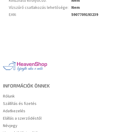
Kihúzható kifolyócső
:
Nem
Vízszűrő csatlakozás lehetősége
:
Nem
EAN
:
5907709193239
L
á
b
l
é
c
INFORMÁCIÓK ÖNNEK
Rólunk
Szállítás és fizetés
Adatkezelés
Elállás a szerződéstől
Névjegy