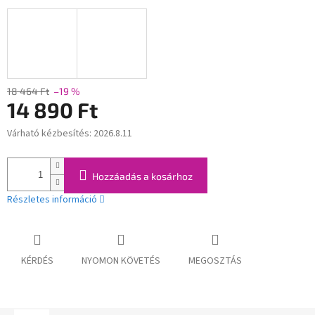
18 464 Ft
–19 %
14 890 Ft
Várható kézbesítés:
2026.8.11
Egységár:
Hozzáadás a kosárhoz
Részletes információ
KÉRDÉS
NYOMON KÖVETÉS
MEGOSZTÁS