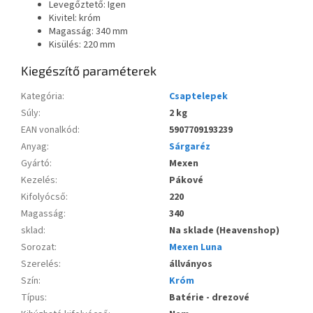
Levegőztető: Igen
Kivitel: króm
Magasság: 340 mm
Kisülés: 220 mm
Kiegészítő paraméterek
Kategória
:
Csaptelepek
Súly
:
2 kg
EAN vonalkód
:
5907709193239
Anyag
:
Sárgaréz
Gyártó
:
Mexen
Kezelés
:
Pákové
Kifolyócső
:
220
Magasság
:
340
sklad
:
Na sklade (Heavenshop)
Sorozat
:
Mexen Luna
Szerelés
:
állványos
Szín
:
Króm
Típus
:
Batérie - drezové