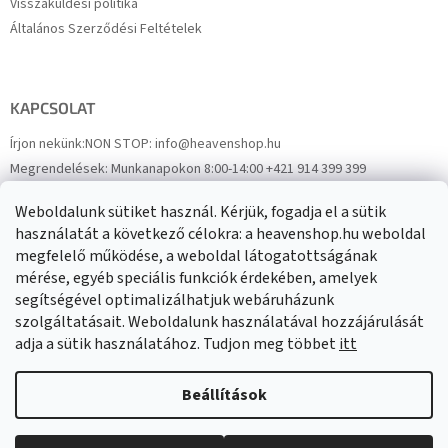
Visszaküldési politika
Általános Szerződési Feltételek
KAPCSOLAT
Írjon nekünk:
NON STOP: info@heavenshop.hu
Megrendelések:
Munkanapokon 8:00-14:00 +421 914 399 399
Panaszok:
Munkanapokon 8:00-14:00 +421 914 399 399
Weboldalunk sütiket használ. Kérjük, fogadja el a sütik
Facebook
HeavenShop.sk
használatát a következő célokra: a heavenshop.hu weboldal
megfelelő működése, a weboldal látogatottságának
mérése, egyéb speciális funkciók érdekében, amelyek
Eredményeink
segítségével optimalizálhatjuk webáruházunk
szolgáltatásait. Weboldalunk használatával hozzájárulását
adja a sütik használatához. Tudjon meg többet
itt
Árukereső.hu
Beállítások