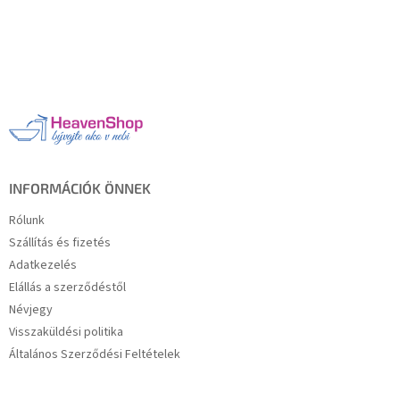
L
á
b
l
é
c
INFORMÁCIÓK ÖNNEK
Rólunk
Szállítás és fizetés
Adatkezelés
Elállás a szerződéstől
Névjegy
Visszaküldési politika
Általános Szerződési Feltételek