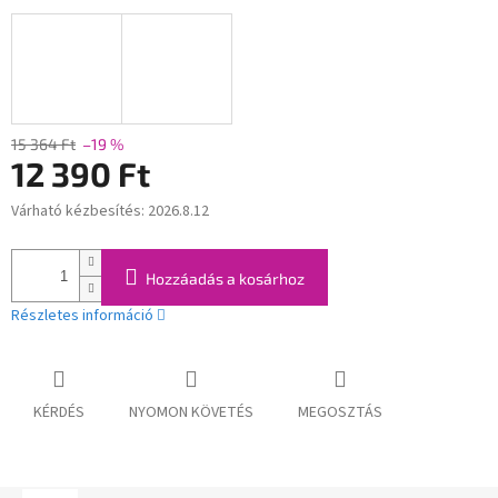
15 364 Ft
–19 %
12 390 Ft
Várható kézbesítés:
2026.8.12
Egységár:
Hozzáadás a kosárhoz
Részletes információ
KÉRDÉS
NYOMON KÖVETÉS
MEGOSZTÁS