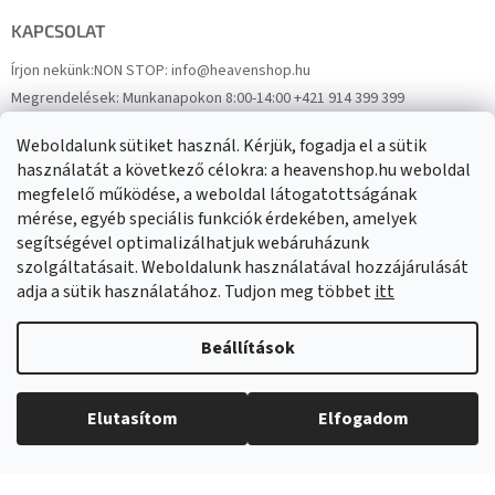
KAPCSOLAT
Írjon nekünk:
NON STOP: info@heavenshop.hu
Megrendelések:
Munkanapokon 8:00-14:00 +421 914 399 399
Panaszok:
Munkanapokon 8:00-14:00 +421 914 399 399
Weboldalunk sütiket használ. Kérjük, fogadja el a sütik
Facebook
HeavenShop.sk
használatát a következő célokra: a heavenshop.hu weboldal
megfelelő működése, a weboldal látogatottságának
mérése, egyéb speciális funkciók érdekében, amelyek
Eredményeink
segítségével optimalizálhatjuk webáruházunk
szolgáltatásait. Weboldalunk használatával hozzájárulását
adja a sütik használatához. Tudjon meg többet
itt
Árukereső.hu
Beállítások
Elutasítom
Elfogadom