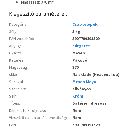
Magasság: 370 mm
Kiegészítő paraméterek
Kategória
:
Csaptelepek
Súly
:
3 kg
EAN vonalkód
:
5907709193529
Anyag
:
Sárgaréz
Gyártó
:
Mexen
Kezelés
:
Pákové
Magasság
:
370
sklad
:
Na sklade (Heavenshop)
Sorozat
:
Mexen Maya
Szerelés
:
állványos
Szín
:
Króm
Típus
:
Batérie - drezové
Kihúzható kifolyócső
:
Nem
Vízszűrő csatlakozás lehetősége
:
Nem
EAN
:
5907709193529