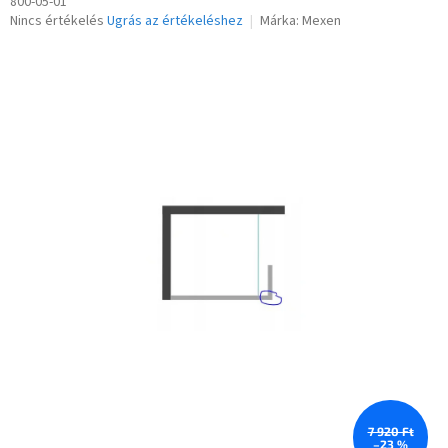
800-05-01
A
Nincs értékelés
Ugrás az értékeléshez
Márka:
Mexen
termék
átlagos
értékelése
5-
ből
0,0
csillag.
7 920 Ft
–23 %