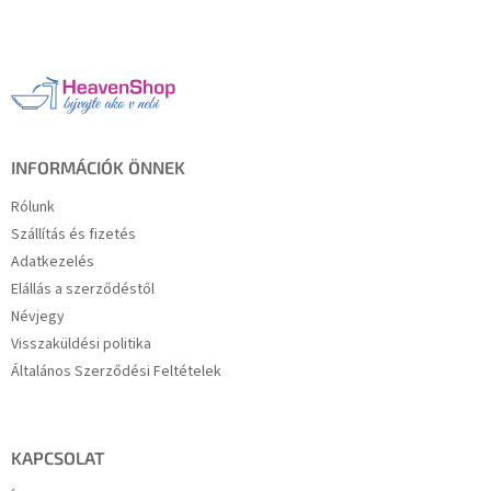
á
b
l
é
c
INFORMÁCIÓK ÖNNEK
Rólunk
Szállítás és fizetés
Adatkezelés
Elállás a szerződéstől
Névjegy
Visszaküldési politika
Általános Szerződési Feltételek
KAPCSOLAT