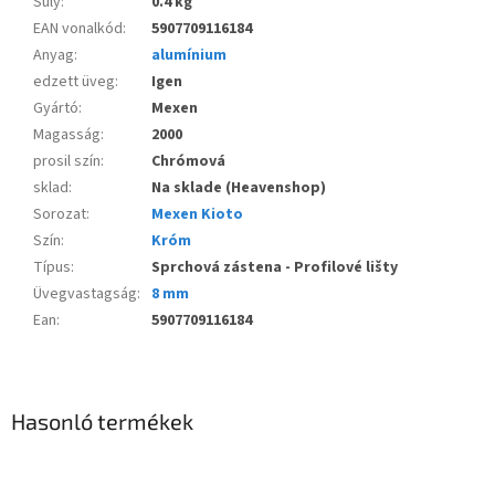
Súly
:
0.4 kg
EAN vonalkód
:
5907709116184
Anyag
:
alumínium
edzett üveg
:
Igen
Gyártó
:
Mexen
Magasság
:
2000
prosil szín
:
Chrómová
sklad
:
Na sklade (Heavenshop)
Sorozat
:
Mexen Kioto
Szín
:
Króm
Típus
:
Sprchová zástena - Profilové lišty
Üvegvastagság
:
8 mm
Ean
:
5907709116184
Hasonló termékek