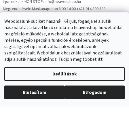
Írjon nekünk:
NON STOP: info@heavenshop.hu
Megrendelések:
Munkanapokon 8:00-14:00 +421 914 399 399
Panaszok:
Munkanapokon 8:00-14:00 +421 914 399 399
Weboldalunk sütiket használ. Kérjük, fogadja el a sütik
Facebook
HeavenShop.sk
használatát a következő célokra: a heavenshop.hu weboldal
megfelelő működése, a weboldal látogatottságának
mérése, egyéb speciális funkciók érdekében, amelyek
Eredményeink
segítségével optimalizálhatjuk webáruházunk
szolgáltatásait. Weboldalunk használatával hozzájárulását
adja a sütik használatához. Tudjon meg többet
itt
Árukereső.hu
Beállítások
Elutasítom
Elfogadom
Copyright 2026
Heavenshop
. Minden jog fenntartva.