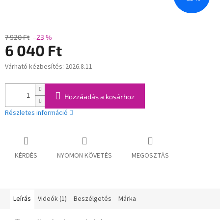
7 920 Ft
–23 %
6 040 Ft
Várható kézbesítés:
2026.8.11
Egységár:
Hozzáadás a kosárhoz
Részletes információ
KÉRDÉS
NYOMON KÖVETÉS
MEGOSZTÁS
Leírás
Videók (1)
Beszélgetés
Márka