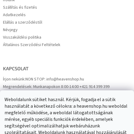
Szállítás és fizetés
Adatkezelés
Elállás a szerződéstől
Névjegy
Visszaküldési politika
Általános Szerződési Feltételek
KAPCSOLAT
Írjon nekünk:
NON STOP: info@heavenshop.hu
Megrendelések:
Munkanapokon 8:00-14:00 +421 914 399 399
Panaszok:
Munkanapokon 8:00-14:00 +421 914 399 399
Weboldalunk sütiket használ. Kérjük, fogadja el a sütik
Facebook
HeavenShop.sk
használatát a következő célokra: a heavenshop.hu weboldal
megfelelő működése, a weboldal látogatottságának
mérése, egyéb speciális funkciók érdekében, amelyek
Eredményeink
segítségével optimalizálhatjuk webáruházunk
szolgáltatásait. Weboldalunk használatával hozzájárulását