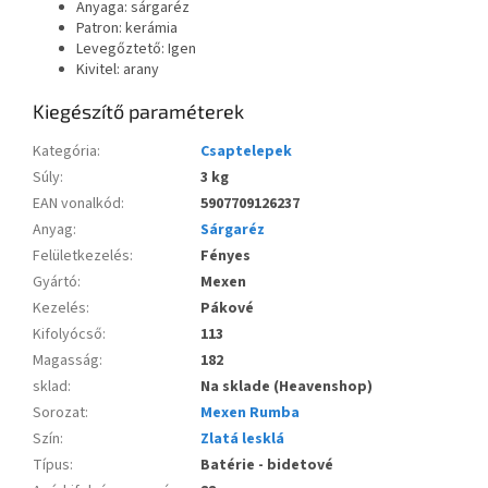
Anyaga: sárgaréz
Patron: kerámia
Levegőztető: Igen
Kivitel: arany
Kiegészítő paraméterek
Kategória
:
Csaptelepek
Súly
:
3 kg
EAN vonalkód
:
5907709126237
Anyag
:
Sárgaréz
Felületkezelés
:
Fényes
Gyártó
:
Mexen
Kezelés
:
Pákové
Kifolyócső
:
113
Magasság
:
182
sklad
:
Na sklade (Heavenshop)
Sorozat
:
Mexen Rumba
Szín
:
Zlatá lesklá
Típus
:
Batérie - bidetové