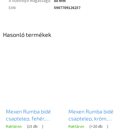
A vízkifolyó magassága
:
88 mm
EAN
:
5907709126237
Hasonló termékek
Mexen Rumba bidé
Mexen Rumba bidé
csaptelep, fehér,
csaptelep, króm,
73520-20
73520-00
Raktáron
(
15 db
)
Raktáron
(
>20 db
)