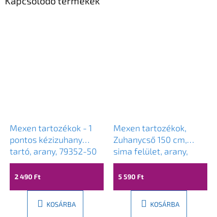
Kapcsolódó termékek
Mexen tartozékok - 1
Mexen tartozékok,
pontos kézizuhany
Zuhanycső 150 cm,
tartó, arany, 79352-50
sima felület, arany,
79450-50
2 490 Ft
5 590 Ft
KOSÁRBA
KOSÁRBA