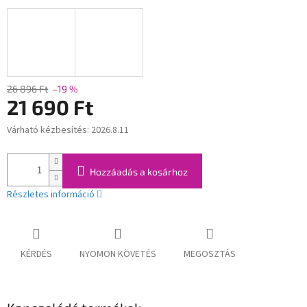
26 896 Ft
–19 %
21 690 Ft
Várható kézbesítés:
2026.8.11
Egységár:
Hozzáadás a kosárhoz
Részletes információ
KÉRDÉS
NYOMON KÖVETÉS
MEGOSZTÁS