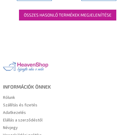
ÖSSZES HASONLÓ TERMÉKEK MEGJELENÍTÉSE
L
á
b
l
é
c
INFORMÁCIÓK ÖNNEK
Rólunk
Szállítás és fizetés
Adatkezelés
Elállás a szerződéstől
Névjegy