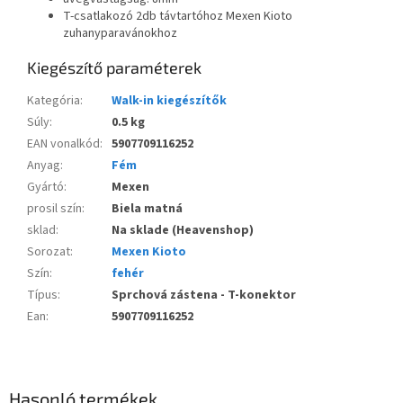
T-csatlakozó 2db távtartóhoz Mexen Kioto
zuhanyparavánokhoz
Kiegészítő paraméterek
Kategória
:
Walk-in kiegészítők
Súly
:
0.5 kg
EAN vonalkód
:
5907709116252
Anyag
:
Fém
Gyártó
:
Mexen
prosil szín
:
Biela matná
sklad
:
Na sklade (Heavenshop)
Sorozat
:
Mexen Kioto
Szín
:
fehér
Típus
:
Sprchová zástena - T-konektor
Ean
:
5907709116252
Hasonló termékek