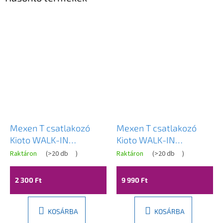
Mexen T csatlakozó
Mexen T csatlakozó
Kioto WALK-IN
Kioto WALK-IN
zuhanyfalakhoz 8mm,
zuhanyfalakhoz 8mm,
Raktáron
(
>20 db
)
Raktáron
(
>20 db
)
króm, 800-09-01
fekete, 800-09-70
2 300 Ft
9 990 Ft
KOSÁRBA
KOSÁRBA