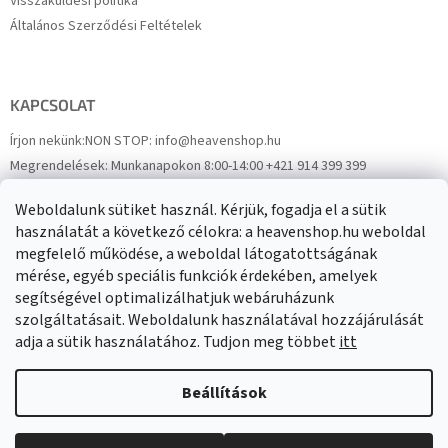
Visszaküldési politika
Általános Szerződési Feltételek
KAPCSOLAT
Írjon nekünk:
NON STOP: info@heavenshop.hu
Megrendelések:
Munkanapokon 8:00-14:00 +421 914 399 399
Panaszok:
Munkanapokon 8:00-14:00 +421 914 399 399
Weboldalunk sütiket használ. Kérjük, fogadja el a sütik
Facebook
HeavenShop.sk
használatát a következő célokra: a heavenshop.hu weboldal
megfelelő működése, a weboldal látogatottságának
mérése, egyéb speciális funkciók érdekében, amelyek
Eredményeink
segítségével optimalizálhatjuk webáruházunk
szolgáltatásait. Weboldalunk használatával hozzájárulását
adja a sütik használatához. Tudjon meg többet
itt
Árukereső.hu
Beállítások