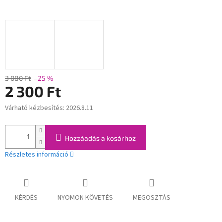
3 080 Ft
–25 %
2 300 Ft
Várható kézbesítés:
2026.8.11
Egységár:
Hozzáadás a kosárhoz
Részletes információ
KÉRDÉS
NYOMON KÖVETÉS
MEGOSZTÁS