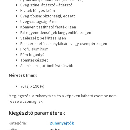
Üveg színe: átlátszó - átlátszó
Kivitel: fényes króm
Üveg típusa: biztonsági, edzett
Üvegvastagság: 6 mm
Könnyen tisztítható festék: igen
Fal egyenetlenségek kiegyenlítése: igen
Szélesség beállítása: igen
Felszerelhető zuhanytálcára vagy csempére: igen
Profil: alumínium
Fém fogantyú
Tömítéskészlet
Alumínium ajtótömítési küszöb
Méretek (mm):
70 (s) x 190 (v)
Megjegyzés: a zuhanytálca és a képeken látható csempe nem
része a csomagnak
Kiegészítő paraméterek
Kategória
:
Zuhanyajtók