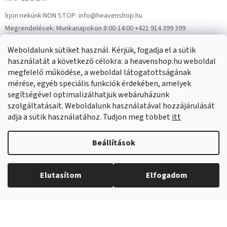
Írjon nekünk:
NON STOP: info@heavenshop.hu
Megrendelések:
Munkanapokon 8:00-14:00 +421 914 399 399
Panaszok:
Munkanapokon 8:00-14:00 +421 914 399 399
Weboldalunk sütiket használ. Kérjük, fogadja el a sütik
Facebook
HeavenShop.sk
használatát a következő célokra: a heavenshop.hu weboldal
megfelelő működése, a weboldal látogatottságának
mérése, egyéb speciális funkciók érdekében, amelyek
Eredményeink
segítségével optimalizálhatjuk webáruházunk
szolgáltatásait. Weboldalunk használatával hozzájárulását
adja a sütik használatához. Tudjon meg többet
itt
Árukereső.hu
Beállítások
Elutasítom
Elfogadom