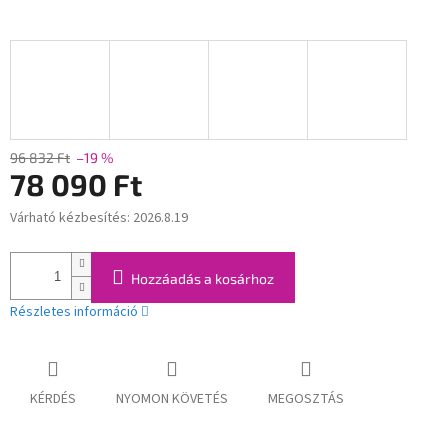
96 832 Ft
–19 %
78 090 Ft
Várható kézbesítés:
2026.8.19
Egységár:
Hozzáadás a kosárhoz
Részletes információ
KÉRDÉS
NYOMON KÖVETÉS
MEGOSZTÁS