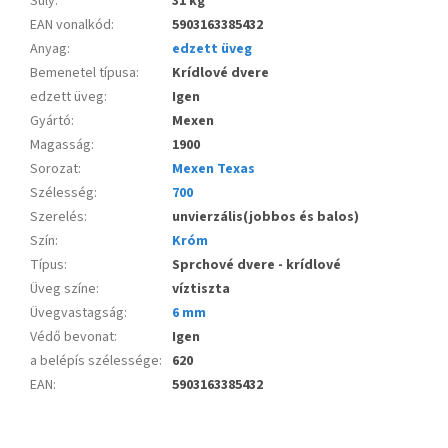
Súly
:
31 kg
EAN vonalkód
:
5903163385432
Anyag
:
edzett üveg
Bemenetel típusa
:
Krídlové dvere
edzett üveg
:
Igen
Gyártó
:
Mexen
Magasság
:
1900
Sorozat
:
Mexen Texas
Szélesség
:
700
Szerelés
:
unvierzális(jobbos és balos)
Szín
:
Króm
Típus
:
Sprchové dvere - krídlové
Üveg színe
:
víztiszta
Üvegvastagság
:
6 mm
Védő bevonat
:
Igen
a belépís szélessége
:
620
EAN
:
5903163385432