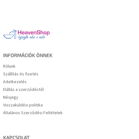
L
á
b
l
é
c
INFORMÁCIÓK ÖNNEK
Rólunk
Szállítás és fizetés
Adatkezelés
Elállás a szerződéstől
Névjegy
Visszaküldési politika
Általános Szerződési Feltételek
KAPCSOLAT