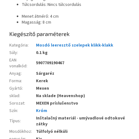
Túlcsordulás: Nincs túlcsordulás
Menet átmérő: 4 cm
Magasság: 8 cm
Kiegészítő paraméterek
Kategória
:
Mosdó leeresztő szelepek klikk-klakk
Súly
:
0.1 kg
EAN
5907709190467
vonalkód
:
Anyag
:
Sárgaréz
Forma
:
Kerek
Gyártó
:
Mexen
sklad
:
Na sklade (Heavenshop)
Sorozat
:
MEXEN príslušenstvo
Szín
:
Króm
Inštalačný materiál - umývadlové odtokové
Típus
:
zátky
Mosdókhoz
:
Túlfolyó nélküli