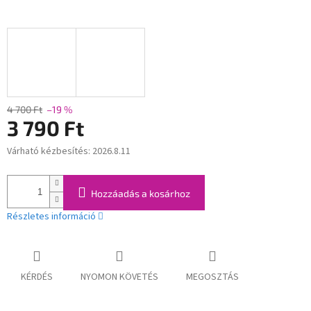
4 700 Ft
–19 %
3 790 Ft
Várható kézbesítés:
2026.8.11
Egységár:
Hozzáadás a kosárhoz
Részletes információ
KÉRDÉS
NYOMON KÖVETÉS
MEGOSZTÁS