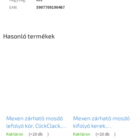
nagyság
:
Kis
EAN
:
5907709190467
Hasonló termékek
Mexen zárható mosdó
Mexen zárható mosdó
lefolyó kör, ClickClack,
kifolyó kerek,
kis dugó, túlfolyó nélkül,
ClickClack, kis dugó,
Raktáron
(
>20 db
)
Raktáron
(
>20 db
)