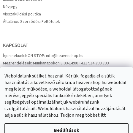
Névjegy
Visszaküldési politika
Általános Szerződési Feltételek
KAPCSOLAT
Írjon nekünk:
NON STOP: info@heavenshop.hu
Megrendelések:
Munkanapokon 8:00-14:00 +421 914 399 399
Panaszok:
Munkanapokon 8:00-14:00 +421 914 399 399
Weboldalunk sütiket használ. Kérjük, fogadja el a sütik
Facebook
HeavenShop.sk
használatát a következő célokra: a heavenshop.hu weboldal
megfelelő működése, a weboldal látogatottságának
mérése, egyéb speciális funkciók érdekében, amelyek
Eredményeink
segítségével optimalizálhatjuk webáruházunk
szolgáltatásait. Weboldalunk használatával hozzájárulását
adja a sütik használatához. Tudjon meg többet
itt
Árukereső.hu
Beállítások