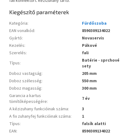
fali konnektort. kézizuhany tartó.
Kiegészítő paraméterek
Kategória
:
Fürdőszoba
EAN vonalkód
:
8590309134022
Gyártó
:
Novaservis
Kezelés
:
Pákové
Szerelés
:
fali
Batérie - sprchové
Típus
:
sety
Doboz vastagság
:
205 mm
Doboz szélesség
:
550 mm
Doboz magasság
:
300 mm
Garancia a kartus
7 év
tömítőképességére
:
A kézizuhany funkcióinak száma
:
3
A fix zuhanyfej funkcióinak száma
:
1
Típus
:
falsík alatti
EAN
:
8590309134022