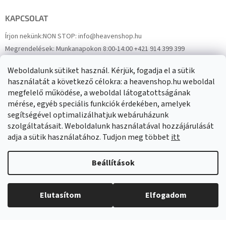
KAPCSOLAT
Írjon nekünk:
NON STOP: info@heavenshop.hu
Megrendelések:
Munkanapokon 8:00-14:00 +421 914 399 399
Panaszok:
Munkanapokon 8:00-14:00 +421 914 399 399
Weboldalunk sütiket használ. Kérjük, fogadja el a sütik
Facebook
HeavenShop.sk
használatát a következő célokra: a heavenshop.hu weboldal
megfelelő működése, a weboldal látogatottságának
mérése, egyéb speciális funkciók érdekében, amelyek
Eredményeink
segítségével optimalizálhatjuk webáruházunk
szolgáltatásait. Weboldalunk használatával hozzájárulását
adja a sütik használatához. Tudjon meg többet
itt
Árukereső.hu
Beállítások
Elutasítom
Elfogadom