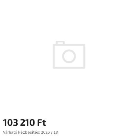
termék
átlagos
értékelése
5-
ből
0,0
csillag.
103 210 Ft
Várható kézbesítés:
2026.8.18
Egységár: