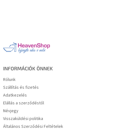
L
á
b
l
é
c
INFORMÁCIÓK ÖNNEK
Rólunk
Szállítás és fizetés
Adatkezelés
Elállás a szerződéstől
Névjegy
Visszaküldési politika
Általános Szerződési Feltételek