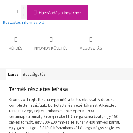
Hozzáadás a kosárhoz
Részletes információ
KÉRDÉS
NYOMON KÖVETÉS
MEGOSZTÁS
Leírás
Beszélgetés
Termék részletes leírása
Krómozott rejtett zuhanygarnitúra tartozékokkal. A dobozt
kompletten szállítjuk, burkolattal és vezérlőkarral. A készlet
tartalmaz egy rejtett zuhanycsaptelepet KEROX
kerámiapatronnal
, kiterjesztett 7 év garanciával
, egy 150
cm-es tömlőt, egy 300x200 mm-es fejzuhany 400 mm-es karral,
egy gazdaságos 3 állású kézizuhanyzót és egy négyszögletes