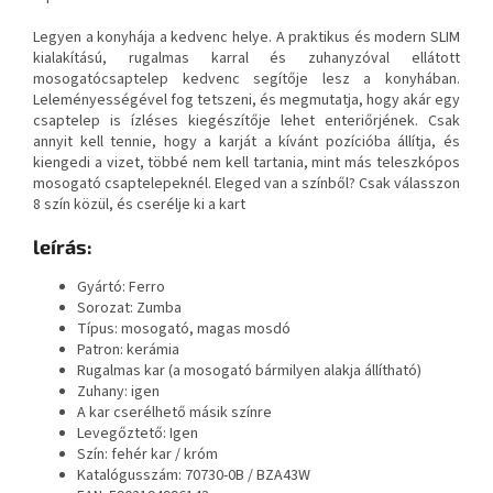
Legyen a konyhája a kedvenc helye. A praktikus és modern SLIM
kialakítású, rugalmas karral és zuhanyzóval ellátott
mosogatócsaptelep kedvenc segítője lesz a konyhában.
Leleményességével fog tetszeni, és megmutatja, hogy akár egy
csaptelep is ízléses kiegészítője lehet enteriőrjének. Csak
annyit kell tennie, hogy a karját a kívánt pozícióba állítja, és
kiengedi a vizet, többé nem kell tartania, mint más teleszkópos
mosogató csaptelepeknél. Eleged van a színből? Csak válasszon
8 szín közül, és cserélje ki a kart
leírás:
Gyártó: Ferro
Sorozat: Zumba
Típus: mosogató, magas mosdó
Patron: kerámia
Rugalmas kar (a mosogató bármilyen alakja állítható)
Zuhany: igen
A kar cserélhető másik színre
Levegőztető: Igen
Szín: fehér kar / króm
Katalógusszám:
70730-0B /
BZA43W