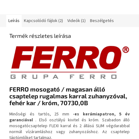
Leírás
Kapcsolódó fájlok (2)
Videók (1)
Beszélgetés
Termék részletes leírása
FERRO mosogató / magasan álló
csaptelep rugalmas karral zuhanyzóval,
fehér kar / króm, 70730,0B
Minőségi és tartós, 25 mm
-es kerámiapatron, 5 év
garanciával
. Első osztályú kivitel és króm. Szabadon álló
mosogatócsaptelep FLEXI karral és 2 állású SLIM végdarabbal
normál vízáramláshoz vagy zuhanyozáshoz. Az csaptelep
táptömlőket tartalmaz.