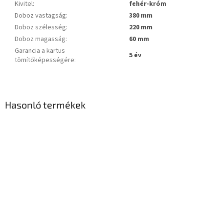
Kivitel
:
fehér-króm
Doboz vastagság
:
380 mm
Doboz szélesség
:
220 mm
Doboz magasság
:
60 mm
Garancia a kartus
5 év
tömítőképességére
:
Hasonló termékek