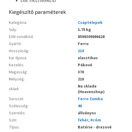
EAN: 5902194996143
Kiegészítő paraméterek
Kategória
:
Csaptelepek
Súly
:
1.75 kg
EAN vonalkód
:
8590309086628
Gyártó
:
Ferro
Hosszúság
:
210
kar típusa
:
elasztikus
Kezelés
:
Pákové
Magasság
:
370
Mélység
:
210
Na sklade
sklad
:
(Heavenshop)
Sorozat
:
Ferro Zumba
Szélesség
:
40
Szerelés
:
állványos
Szín
:
fehér
,
Króm
Típus
:
Batérie - drezové