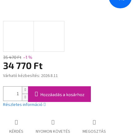
35 470 Ft
–1 %
34 770 Ft
Várható kézbesítés:
2026.8.11
Egységár:
Hozzáadás a kosárhoz
Részletes információ
KÉRDÉS
NYOMON KÖVETÉS
MEGOSZTÁS