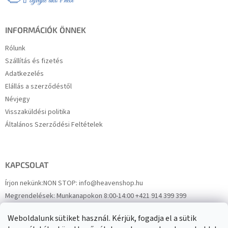
c
INFORMÁCIÓK ÖNNEK
Rólunk
Szállítás és fizetés
Adatkezelés
Elállás a szerződéstől
Névjegy
Visszaküldési politika
Általános Szerződési Feltételek
KAPCSOLAT
Írjon nekünk:
NON STOP: info@heavenshop.hu
Megrendelések:
Munkanapokon 8:00-14:00 +421 914 399 399
Panaszok:
Munkanapokon 8:00-14:00 +421 914 399 399
Weboldalunk sütiket használ. Kérjük, fogadja el a sütik
Facebook
HeavenShop.sk