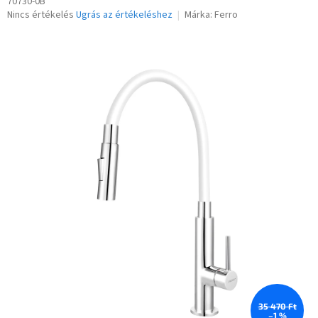
70730-0B
A
Nincs értékelés
Ugrás az értékeléshez
Márka:
Ferro
termék
átlagos
értékelése
5-
ből
0,0
csillag.
35 470 Ft
–1 %