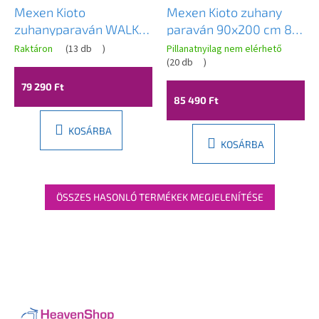
Mexen Kioto
Mexen Kioto zuhany
zuhanyparaván WALK-
paraván 90x200 cm 8
IN 8mm, 90x200 cm,
mm, fekete profil, üveg
Raktáron
(
13 db
)
Pillanatnyilag nem elérhető
átlátszó üveg / fekete
fekete keret, 800-090-
(
20 db
)
profil, 800-090-101-70-
101-70-70
79 290 Ft
00
85 490 Ft
KOSÁRBA
KOSÁRBA
ÖSSZES HASONLÓ TERMÉKEK MEGJELENÍTÉSE
L
á
b
l