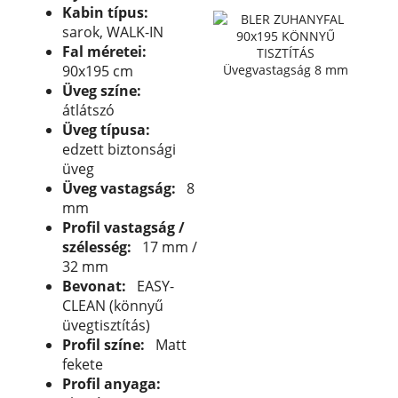
Kabin típus:
sarok, WALK-IN
Fal méretei:
90x195 cm
Üveg színe:
átlátszó
Üveg típusa:
edzett biztonsági
üveg
Üveg vastagság:
8
mm
Profil vastagság /
szélesség:
17 mm /
32 mm
Bevonat:
EASY-
CLEAN (könnyű
üvegtisztítás)
Profil színe:
Matt
fekete
Profil anyaga: