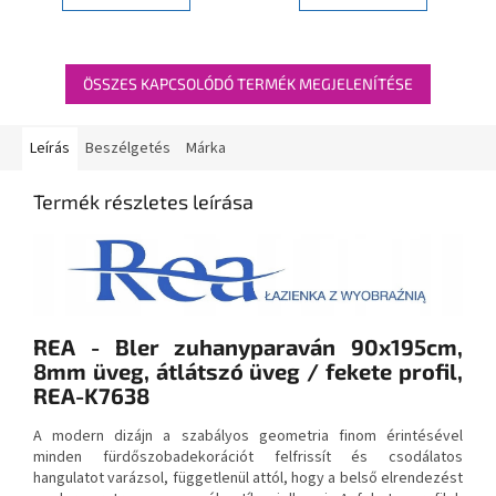
ÖSSZES KAPCSOLÓDÓ TERMÉK MEGJELENÍTÉSE
Leírás
Beszélgetés
Márka
Termék részletes leírása
REA - Bler zuhanyparaván 90x195cm,
8mm üveg, átlátszó üveg / fekete profil,
REA-K7638
A modern dizájn a szabályos geometria finom érintésével
minden fürdőszobadekorációt felfrissít és csodálatos
hangulatot varázsol, függetlenül attól, hogy a belső elrendezést