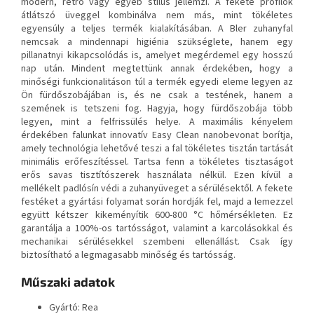
modern, retro vagy egyéb stílus jellemzi. A fekete profilok
átlátszó üveggel kombinálva nem más, mint tökéletes
egyensúly a teljes termék kialakításában. A Bler zuhanyfal
nemcsak a mindennapi higiénia szükséglete, hanem egy
pillanatnyi kikapcsolódás is, amelyet megérdemel egy hosszú
nap után. Mindent megtettünk annak érdekében, hogy a
minőségi funkcionalitáson túl a termék egyedi eleme legyen az
Ön fürdőszobájában is, és ne csak a testének, hanem a
szemének is tetszeni fog. Hagyja, hogy fürdőszobája több
legyen, mint a felfrissülés helye. A maximális kényelem
érdekében falunkat innovatív Easy Clean nanobevonat borítja,
amely technológia lehetővé teszi a fal tökéletes tisztán tartását
minimális erőfeszítéssel. Tartsa fenn a tökéletes tisztaságot
erős savas tisztítószerek használata nélkül. Ezen kívül a
mellékelt padlósín védi a zuhanyüveget a sérülésektől. A fekete
festéket a gyártási folyamat során hordják fel, majd a lemezzel
együtt kétszer kikeményítik 600-800 °C hőmérsékleten. Ez
garantálja a 100%-os tartósságot, valamint a karcolásokkal és
mechanikai sérülésekkel szembeni ellenállást. Csak így
biztosítható a legmagasabb minőség és tartósság.
Műszaki adatok
Gyártó: Rea