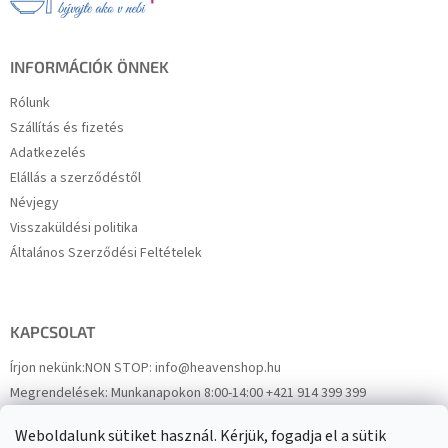
é
c
INFORMÁCIÓK ÖNNEK
Rólunk
Szállítás és fizetés
Adatkezelés
Elállás a szerződéstől
Névjegy
Visszaküldési politika
Általános Szerződési Feltételek
KAPCSOLAT
Írjon nekünk:
NON STOP: info@heavenshop.hu
Megrendelések:
Munkanapokon 8:00-14:00 +421 914 399 399
Panaszok:
Munkanapokon 8:00-14:00 +421 914 399 399
Weboldalunk sütiket használ. Kérjük, fogadja el a sütik
Facebook
HeavenShop.sk