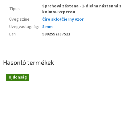
Sprchová zástena - 1-dielna nástenná s
Típus
:
kolmou vzperou
Üveg színe
:
Číre sklo/Čierny vzor
Üvegvastagság
:
8 mm
Ean
:
5902557337521
Hasonló termékek
Újdonság
Novinka