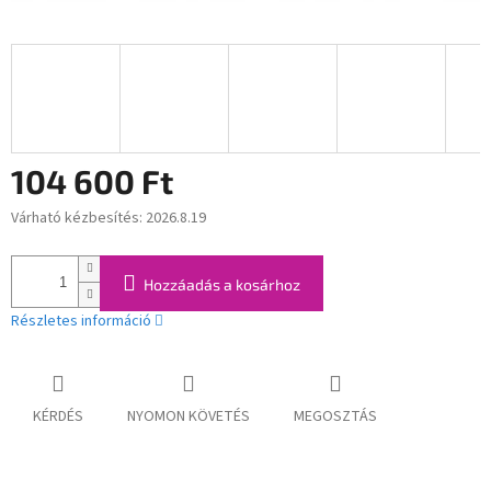
104 600 Ft
Várható kézbesítés:
2026.8.19
Egységár:
Hozzáadás a kosárhoz
Részletes információ
KÉRDÉS
NYOMON KÖVETÉS
MEGOSZTÁS