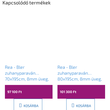
Kapcsolódó termékek
Rea - Bler
Rea - Bler
zuhanyparaván
zuhanyparaván
70x195cm, 8mm üveg,
80x195cm, 8mm üveg,
átlátszó üveg / fekete
átlátszó üveg / fekete
profil, REA-K7636
profil, REA-K7637
97 100 Ft
101 300 Ft
KOSÁRBA
KOSÁRBA