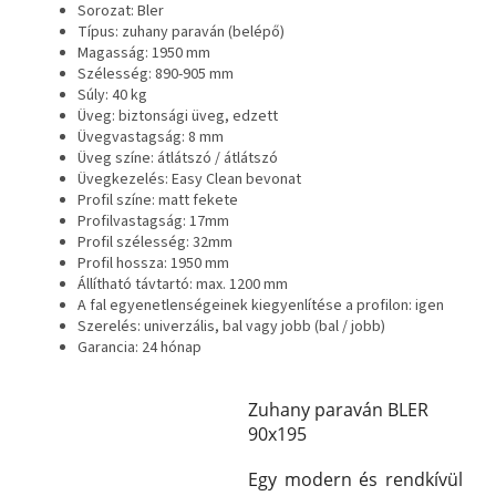
Sorozat: Bler
Típus: zuhany paraván (belépő)
Magasság: 1950 mm
Szélesség: 890-905 mm
Súly: 40 kg
Üveg: biztonsági üveg, edzett
Üvegvastagság: 8 mm
Üveg színe: átlátszó / átlátszó
Üvegkezelés: Easy Clean bevonat
Profil színe: matt fekete
Profilvastagság: 17mm
Profil szélesség: 32mm
Profil hossza: 1950 mm
Állítható távtartó: max. 1200 mm
A fal egyenetlenségeinek kiegyenlítése a profilon: igen
Szerelés: univerzális, bal vagy jobb (bal / jobb)
Garancia: 24 hónap
Zuhany paraván BLER
90x195
Egy modern és rendkívül