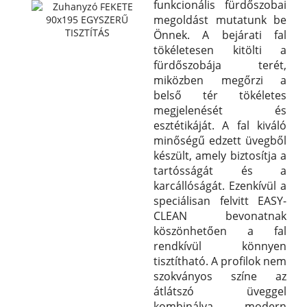
funkcionális fürdőszobai
megoldást mutatunk be
Önnek. A bejárati fal
tökéletesen kitölti a
fürdőszobája terét,
miközben megőrzi a
belső tér tökéletes
megjelenését és
esztétikáját. A fal kiváló
minőségű edzett üvegből
készült, amely biztosítja a
tartósságát és a
karcállóságát. Ezenkívül a
speciálisan felvitt EASY-
CLEAN bevonatnak
köszönhetően a fal
rendkívül könnyen
tisztítható. A profilok nem
szokványos színe az
átlátszó üveggel
kombinálva modern