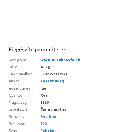
Kiegészítő paraméterek
Kategória
:
WALK-IN zuhanyfalak
Súly
:
40 kg
EAN vonalkód
:
5902557337521
Anyag
:
edzett üveg
edzett üveg
:
Igen
Gyártó
:
Rea
Magasság
:
1950
prosil szín
:
Čierna matná
Sorozat
:
Rea Bler
Szélesség
:
900
Szín
:
Fekete