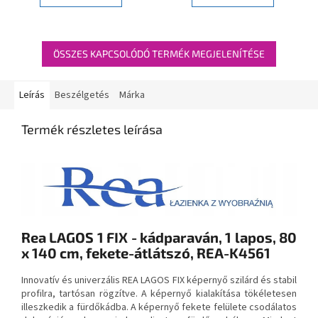
ÖSSZES KAPCSOLÓDÓ TERMÉK MEGJELENÍTÉSE
Leírás
Beszélgetés
Márka
Termék részletes leírása
Rea LAGOS 1 FIX - kádparaván, 1 lapos, 80
x 140 cm, fekete-átlátszó, REA-K4561
Innovatív és univerzális REA LAGOS FIX képernyő szilárd és stabil
profilra, tartósan rögzítve. A képernyő kialakítása tökéletesen
illeszkedik a fürdőkádba. A képernyő fekete felülete csodálatos