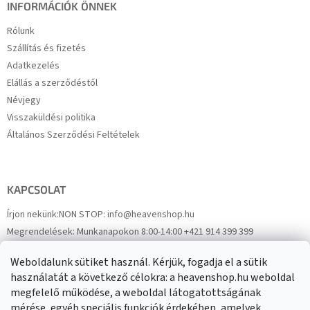
INFORMÁCIÓK ÖNNEK
Rólunk
Szállítás és fizetés
Adatkezelés
Elállás a szerződéstől
Névjegy
Visszaküldési politika
Általános Szerződési Feltételek
KAPCSOLAT
Írjon nekünk:
NON STOP: info@heavenshop.hu
Megrendelések:
Munkanapokon 8:00-14:00 +421 914 399 399
Panaszok:
Munkanapokon 8:00-14:00 +421 914 399 399
Weboldalunk sütiket használ. Kérjük, fogadja el a sütik
Facebook
HeavenShop.sk
használatát a következő célokra: a heavenshop.hu weboldal
megfelelő működése, a weboldal látogatottságának
mérése, egyéb speciális funkciók érdekében, amelyek