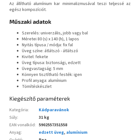
Az állítható alumínium kar minimalizmusával teszi teljessé az
egész kompozíciót.
Műszaki adatok
Szerelés: univerzális, jobb vagy bal
Méretei 80 (s) x 140 (h), 1 lapos
Nyitás típusa / módja: fix fal
Üveg színe: átlátszó - átlátszó
Kivitel: fekete
Üveg típusa: biztonsági, edzett
Üvegvastagság: 5 mm
Könnyen tisztítható festék: igen
Profil anyaga: alumínium
Tömítéskészlet
Kiegészítő paraméterek
Kategória
:
Kádparavánok
Súly
:
31 kg
EAN vonalkód
:
5902557351558
Anyag
:
edzett üveg
,
alumínium