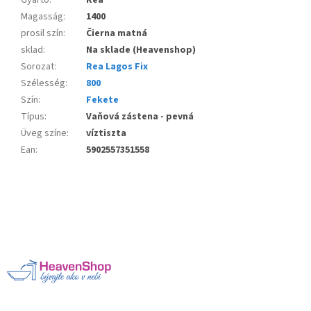
Gyártó
:
Rea
Magasság
:
1400
prosil szín
:
Čierna matná
sklad
:
Na sklade (Heavenshop)
Sorozat
:
Rea Lagos Fix
Szélesség
:
800
Szín
:
Fekete
Típus
:
Vaňová zástena - pevná
Üveg színe
:
víztiszta
Ean
:
5902557351558
L
á
b
l
é
c