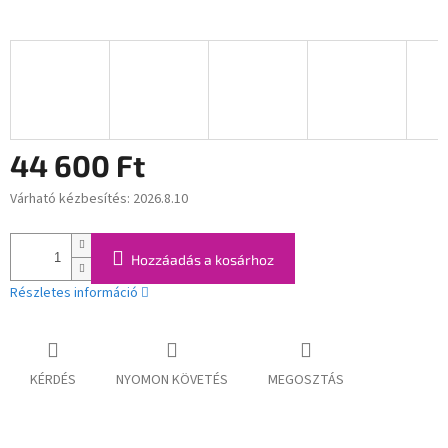
44 600 Ft
Várható kézbesítés:
2026.8.10
Egységár:
Hozzáadás a kosárhoz
Részletes információ
KÉRDÉS
NYOMON KÖVETÉS
MEGOSZTÁS