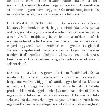
dekorációs elem minden divatos fürdőszobában. Mindent
megtettünk annak érdekében, hogy a minőségi funkcionalitáson
túl a termék egyedi eleme legyen az Ön fürdőszobájában is, és
ne csak a testének, hanem a szemének is tetszeni fog.
FUNKCIONÁLIS ÉS GYAKORLATI:
Az elegáns és stílusos
kádparaván lehetővé teszi, hogy a fürdőkádat zuhanyzóvá
alakítsa, megakadályozza a fürdőszoba fröccsenését és javítja
annak vizuális tulajdonságait. A fekete alumínium profilok
elegánssá teszik a fürdőszobát, és minden vendég tetszését
elnyeri. Egyszerű szerkezetének és egyetlen üveglapból
történő felépítésének köszönhetően a Lagos kádparaván
minden fürdőszobába tökéletes választás lesz, univerzális
beépítésének köszönhetően pedig a kád jobb és bal oldalára is
felszerelhető.
MODERN TERVEZÉS:
A geometria finom érintésével dúsítva
minden fürdőszobai dekorációt felfrissít és csodálatos
hangulatot varázsol, függetlenül attól, hogy a belső kialakítást a
modern, a loft vagy bármilyen más stílus fémjelzi. A fekete
profilok átlátszó üveggel kombinálva nem más, mint tökéletes
egyensúly a teljes termék kialakításában. A fal mentén futó
fekete vonalak, amelyek kiegyensúlyozott mintát hoznak létre,
egy másik érték, amely a legkifinomultabb ízlésnek is megfelel.