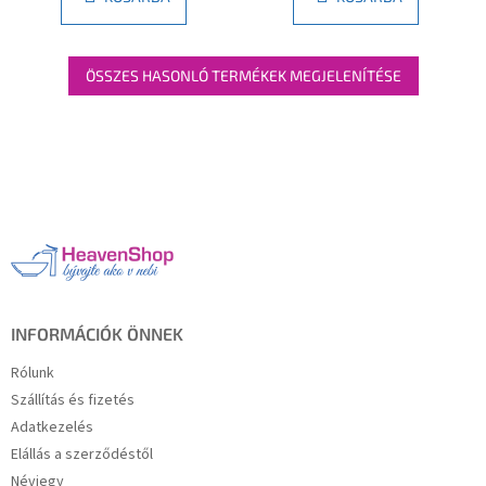
ÖSSZES HASONLÓ TERMÉKEK MEGJELENÍTÉSE
L
á
b
l
é
c
INFORMÁCIÓK ÖNNEK
Rólunk
Szállítás és fizetés
Adatkezelés
Elállás a szerződéstől
Névjegy