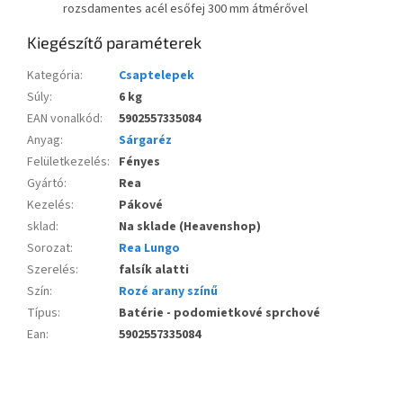
rozsdamentes acél esőfej 300 mm átmérővel
Kiegészítő paraméterek
Kategória
:
Csaptelepek
Súly
:
6 kg
EAN vonalkód
:
5902557335084
Anyag
:
Sárgaréz
Felületkezelés
:
Fényes
Gyártó
:
Rea
Kezelés
:
Pákové
sklad
:
Na sklade (Heavenshop)
Sorozat
:
Rea Lungo
Szerelés
:
falsík alatti
Szín
:
Rozé arany színű
Típus
:
Batérie - podomietkové sprchové
Ean
:
5902557335084