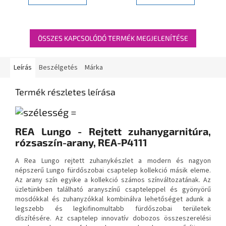
ÖSSZES KAPCSOLÓDÓ TERMÉK MEGJELENÍTÉSE
Leírás
Beszélgetés
Márka
Termék részletes leírása
REA Lungo - Rejtett zuhanygarnitúra,
rózsaszín-arany, REA-P4111
A Rea Lungo rejtett zuhanykészlet a modern és nagyon
népszerű Lungo fürdőszobai csaptelep kollekció másik eleme.
Az arany szín egyike a kollekció számos színváltozatának. Az
üzletünkben található aranyszínű csapteleppel és gyönyörű
mosdókkal és zuhanyzókkal kombinálva lehetőséget adunk a
legszebb és legkifinomultabb fürdőszobai területek
díszítésére. Az csaptelep innovatív dobozos összeszerelési