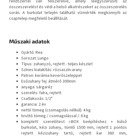
rendszerrel van felszerelve, amely leegyszerűsíti az
összeszerelést és védi a belső alkatrészeket az összeszerelés
során. A burkolat tetején található vízmérték megkönnyíti az
csaptelep megfelelő beállítását.
Műszaki adatok
Gyártó: Rea
Sorozat: Lungo
Típus: zuhanyzó, rejtett - teljes készlet
Színes kialakítás: rózsaszín-arany
Patron: kerámia keverőszeleppel
Esőzuhany fej: átmérő 300mm
anyaga: sárgaréz
szerelés: falra, rejtett
Csatlakozás: 1/2"
garancia: 2 év
nettó tömeg (csomagolás nélkül): 4 kg
bruttó tömeg / csomagolással /: 6 kg
komplett: szerelőtest i-BOX beépítéshez + külső
burkolat, kézi zuhany, tömlő 1500 mm, rejtett 1 pontos
rejtett kézizuhany tartó, rejtett kar 360 mm,