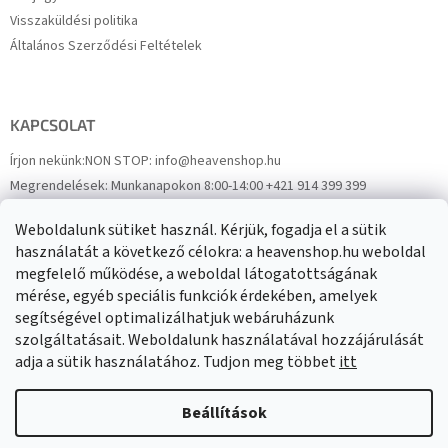
Visszaküldési politika
Általános Szerződési Feltételek
KAPCSOLAT
Írjon nekünk:
NON STOP: info@heavenshop.hu
Megrendelések:
Munkanapokon 8:00-14:00 +421 914 399 399
Panaszok:
Munkanapokon 8:00-14:00 +421 914 399 399
Weboldalunk sütiket használ. Kérjük, fogadja el a sütik
Facebook
HeavenShop.sk
használatát a következő célokra: a heavenshop.hu weboldal
megfelelő működése, a weboldal látogatottságának
mérése, egyéb speciális funkciók érdekében, amelyek
Eredményeink
segítségével optimalizálhatjuk webáruházunk
szolgáltatásait. Weboldalunk használatával hozzájárulását
adja a sütik használatához. Tudjon meg többet
itt
Árukereső.hu
Beállítások