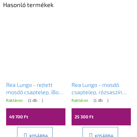
Hasonló termékek
Rea Lungo - rejtett
Rea Lungo - mosdó
mosdó csaptelep, iBox,
csaptelep, rózsaszín
rózsa-arany, REA-
arany, REA-B4500
Raktáron
(
1 db
)
Raktáron
(
1 db
)
B8548
49 700 Ft
25 300 Ft
KOSÁRBA
KOSÁRBA