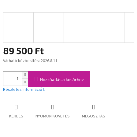
89 500 Ft
Várható kézbesítés:
2026.8.11
Egységár:
Hozzáadás a kosárhoz
Részletes információ
KÉRDÉS
NYOMON KÖVETÉS
MEGOSZTÁS