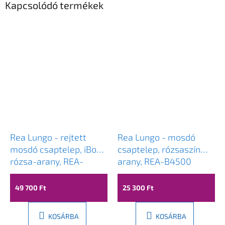
Kapcsolódó termékek
Rea Lungo - rejtett
Rea Lungo - mosdó
mosdó csaptelep, iBox,
csaptelep, rózsaszín
rózsa-arany, REA-
arany, REA-B4500
B8548
49 700 Ft
25 300 Ft
KOSÁRBA
KOSÁRBA