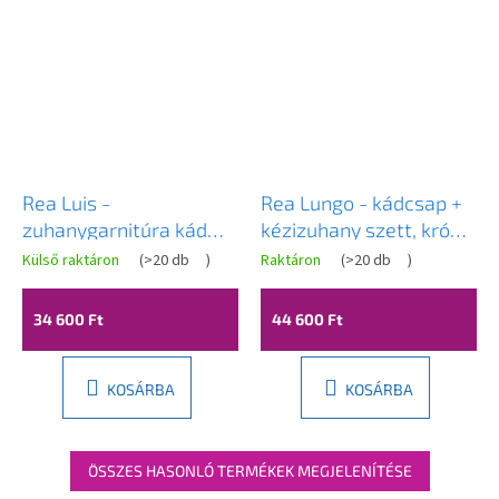
Rea Luis -
Rea Lungo - kádcsap +
zuhanygarnitúra kád
kézizuhany szett, króm,
kifolyóval, króm, REA-
REA-B6641
Külső raktáron
(
>20 db
)
Raktáron
(
>20 db
)
P7007
34 600 Ft
44 600 Ft
KOSÁRBA
KOSÁRBA
ÖSSZES HASONLÓ TERMÉKEK MEGJELENÍTÉSE