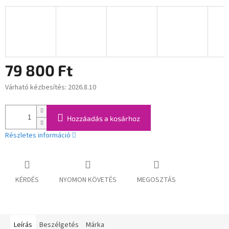
79 800 Ft
Várható kézbesítés:
2026.8.10
Egységár:
Hozzáadás a kosárhoz
Részletes információ
KÉRDÉS
NYOMON KÖVETÉS
MEGOSZTÁS
Leírás
Beszélgetés
Márka