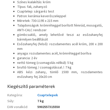
Színes kialakítás: króm
Típus: fali, zuhanyzó
Csaptelep: sárgaréz test
Patron: kerámia keverőszeleppel
Méretek: 730-1195 x 215 mm
Tulajdonságok: krómréteggel borított fémrúd, mosogató,
ANTI-CALC rendszer
gömbcsukló, amely lehetővé teszi az esőzuhanyfej
bármilyen beállítását
Esőzuhanyfej (felső): rozsdamentes acél króm, 200 x 200
mm
anyaga: rozsdamentes acél, krómréteggel borítva
garancia: 2 év
nettó tömeg (csomagolás nélkül): 5 kg
bruttó tömeg / csomagolással /: 7 kg
ABS kézi zuhany, tömlő 1500 mm, rozsdamentes
esőzuhany fej 20x20 cm
Kiegészítő paraméterek
Kategória
:
Csaptelepek
Súly
:
7 kg
EAN vonalkód
:
5902557315550