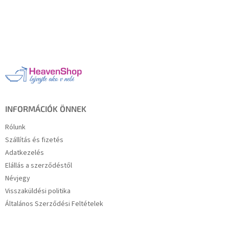
L
á
b
l
é
c
INFORMÁCIÓK ÖNNEK
Rólunk
Szállítás és fizetés
Adatkezelés
Elállás a szerződéstől
Névjegy
Visszaküldési politika
Általános Szerződési Feltételek