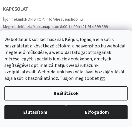
KAPCSOLAT
Írjon nekünk:
NON STOP: info@heavenshop.hu
Megrendelések:
Munkanapokon 8:00-14:00 +421 914 399 399
Panaszok:
Munkanapokon 8:00-14:00 +421 914 399 399
Weboldalunk sütiket használ. Kérjük, fogadja el a sütik
Facebook
HeavenShop.sk
használatát a következő célokra: a heavenshop.hu weboldal
megfelelő működése, a weboldal látogatottságának
mérése, egyéb speciális funkciók érdekében, amelyek
Eredményeink
segítségével optimalizálhatjuk webáruházunk
szolgáltatásait. Weboldalunk használatával hozzájárulását
adja a sütik használatához. Tudjon meg többet
itt
Árukereső.hu
Beállítások
Elutasítom
Elfogadom