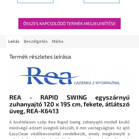
ÖSSZES KAPCSOLÓDÓ TERMÉK MEGJELENÍTÉSE
Leírás
Beszélgetés
Márka
Termék részletes leírása
REA - RAPID SWING egyszárnyú
zuhanyajtó 120 x 195 cm, fekete, átlátszó
üveg, REA-K6413
A kivételesen szép Rea Rapid Swing zuhanyajtó modell kiváló
minőségű edzett üvegből készült, 6 mm vastagságban. Az ajtó
EasyClean védőbevonattal rendelkezik, amely megkönnyíti a