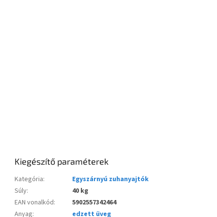
Kiegészítő paraméterek
Kategória
:
Egyszárnyú zuhanyajtók
Súly
:
40 kg
EAN vonalkód
:
5902557342464
Anyag
:
edzett üveg