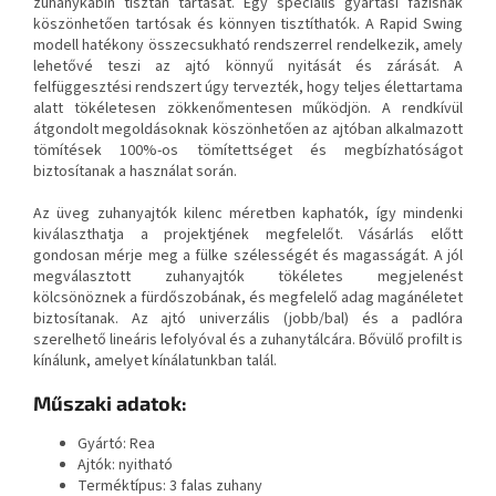
zuhanykabin tisztán tartását. Egy speciális gyártási fázisnak
köszönhetően tartósak és könnyen tisztíthatók. A Rapid Swing
modell hatékony összecsukható rendszerrel rendelkezik, amely
lehetővé teszi az ajtó könnyű nyitását és zárását. A
felfüggesztési rendszert úgy tervezték, hogy teljes élettartama
alatt tökéletesen zökkenőmentesen működjön. A rendkívül
átgondolt megoldásoknak köszönhetően az ajtóban alkalmazott
tömítések 100%-os tömítettséget és megbízhatóságot
biztosítanak a használat során.
Az üveg zuhanyajtók kilenc méretben kaphatók, így mindenki
kiválaszthatja a projektjének megfelelőt. Vásárlás előtt
gondosan mérje meg a fülke szélességét és magasságát. A jól
megválasztott zuhanyajtók tökéletes megjelenést
kölcsönöznek a fürdőszobának, és megfelelő adag magánéletet
biztosítanak. Az ajtó univerzális (jobb/bal) és a padlóra
szerelhető lineáris lefolyóval és a zuhanytálcára. Bővülő profilt is
kínálunk, amelyet kínálatunkban talál.
Műszaki adatok:
Gyártó: Rea
Ajtók: nyitható
Terméktípus: 3 falas zuhany