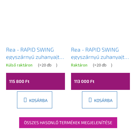
Rea - RAPID SWING
Rea - RAPID SWING
egyszárnyú zuhanyajtó,
egyszárnyú zuhanyajtó,
fekete, 90 x 195 cm,
fekete, 80 x 195 cm,
Külső raktáron
(
>20 db
)
Raktáron
(
>20 db
)
REA-K6409
REA-K6408
115 800 Ft
113 000 Ft
KOSÁRBA
KOSÁRBA
ÖSSZES HASONLÓ TERMÉKEK MEGJELENÍTÉSE