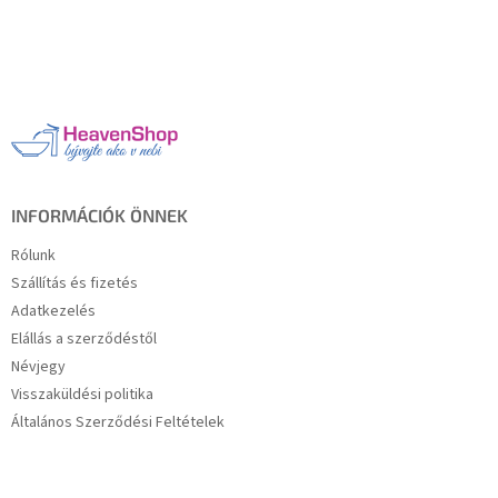
L
á
b
l
é
c
INFORMÁCIÓK ÖNNEK
Rólunk
Szállítás és fizetés
Adatkezelés
Elállás a szerződéstől
Névjegy
Visszaküldési politika
Általános Szerződési Feltételek