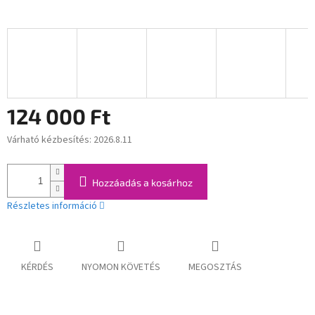
124 000 Ft
Várható kézbesítés:
2026.8.11
Egységár:
Hozzáadás a kosárhoz
Részletes információ
KÉRDÉS
NYOMON KÖVETÉS
MEGOSZTÁS