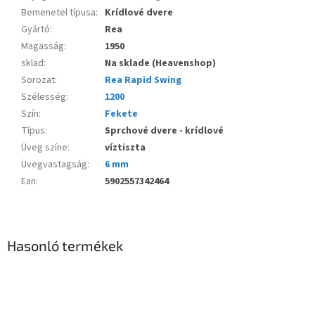
Bemenetel típusa
:
Krídlové dvere
Gyártó
:
Rea
Magasság
:
1950
sklad
:
Na sklade (Heavenshop)
Sorozat
:
Rea Rapid Swing
Szélesség
:
1200
Szín
:
Fekete
Típus
:
Sprchové dvere - krídlové
Üveg színe
:
víztiszta
Üvegvastagság
:
6 mm
Ean
:
5902557342464
Hasonló termékek