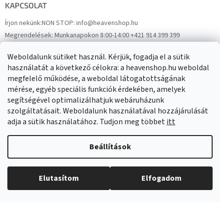
KAPCSOLAT
Írjon nekünk:
NON STOP: info@heavenshop.hu
Megrendelések:
Munkanapokon 8:00-14:00 +421 914 399 399
Panaszok:
Munkanapokon 8:00-14:00 +421 914 399 399
Weboldalunk sütiket használ. Kérjük, fogadja el a sütik
Facebook
HeavenShop.sk
használatát a következő célokra: a heavenshop.hu weboldal
megfelelő működése, a weboldal látogatottságának
mérése, egyéb speciális funkciók érdekében, amelyek
Eredményeink
segítségével optimalizálhatjuk webáruházunk
szolgáltatásait. Weboldalunk használatával hozzájárulását
adja a sütik használatához. Tudjon meg többet
itt
Árukereső.hu
Beállítások
Elutasítom
Elfogadom