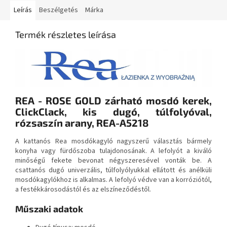
Leírás
Beszélgetés
Márka
Termék részletes leírása
REA - ROSE GOLD zárható mosdó kerek,
ClickClack, kis dugó, túlfolyóval,
rózsaszín arany, REA-A5218
A kattanós Rea mosdókagyló nagyszerű választás bármely
konyha vagy fürdőszoba tulajdonosának. A lefolyót a kiváló
minőségű fekete bevonat négyszeresével vonták be. A
csattanós dugó univerzális, túlfolyólyukkal ellátott és anélküli
mosdókagylókhoz is alkalmas. A lefolyó védve van a korróziótól,
a festékkárosodástól és az elszíneződéstől.
Műszaki adatok