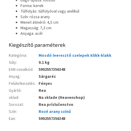
Dugó típusa: mosdó
Forma: kerek
Túlfolyás: túlfolyóval vagy anélkül
Szín: rózsa arany
Menet átmérő: 4,5 cm
Magasság: 7,3 cm
Anyaga: acél
Kiegészítő paraméterek
Kategória
:
Mosdó leeresztő szelepek klikk-klakk
Súly
:
0.1 kg
EAN vonalkód
:
5902557356348
Anyag
:
Sárgaréz
Felületkezelés
:
Fényes
Gyártó
:
Rea
sklad
:
Na sklade (Heavenshop)
Sorozat
:
Rea príslušenstvo
Szín
:
Rozé arany színű
Ean
:
5902557356348