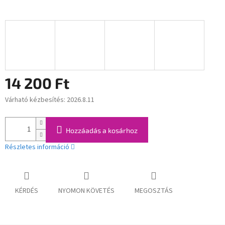
14 200 Ft
Várható kézbesítés:
2026.8.11
Egységár:
Hozzáadás a kosárhoz
Részletes információ
KÉRDÉS
NYOMON KÖVETÉS
MEGOSZTÁS