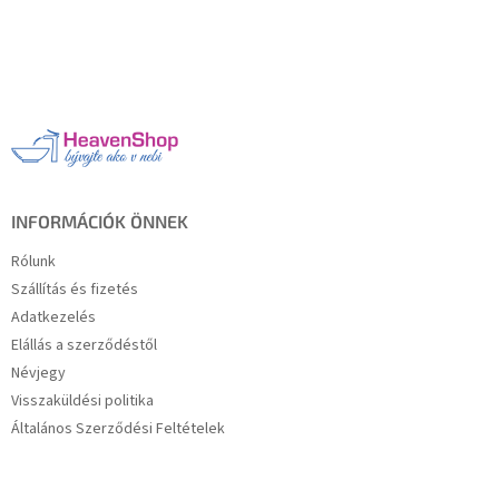
L
á
b
l
é
c
INFORMÁCIÓK ÖNNEK
Rólunk
Szállítás és fizetés
Adatkezelés
Elállás a szerződéstől
Névjegy
Visszaküldési politika
Általános Szerződési Feltételek