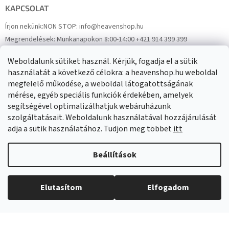
KAPCSOLAT
Írjon nekünk:
NON STOP: info@heavenshop.hu
Megrendelések:
Munkanapokon 8:00-14:00 +421 914 399 399
Panaszok:
Munkanapokon 8:00-14:00 +421 914 399 399
Weboldalunk sütiket használ. Kérjük, fogadja el a sütik
Facebook
HeavenShop.sk
használatát a következő célokra: a heavenshop.hu weboldal
megfelelő működése, a weboldal látogatottságának
mérése, egyéb speciális funkciók érdekében, amelyek
Eredményeink
segítségével optimalizálhatjuk webáruházunk
szolgáltatásait. Weboldalunk használatával hozzájárulását
adja a sütik használatához. Tudjon meg többet
itt
Árukereső.hu
Beállítások
Elutasítom
Elfogadom