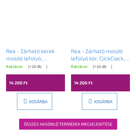
Rea - Zárható kerek
Rea - Zárható mosdó
mosdó lefolyó,
lefolyó kör, ClickClack,
ClickClack, matt fekete,
univerzális, arany, REA-
Raktáron
(
>20 db
)
Raktáron
(
>20 db
)
A
A
REA-A5216
A2360
termék
termék
átlagos
átlagos
14 200 Ft
14 200 Ft
értékelése
értékelése
5-
5-
ből
ből
3,8
4,5
KOSÁRBA
KOSÁRBA
csillag.
csillag.
ÖSSZES HASONLÓ TERMÉKEK MEGJELENÍTÉSE