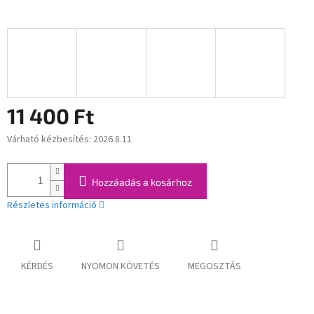
11 400 Ft
Várható kézbesítés:
2026.8.11
Egységár:
Hozzáadás a kosárhoz
Részletes információ
KÉRDÉS
NYOMON KÖVETÉS
MEGOSZTÁS