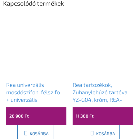
Kapcsolódó termékek
Rea univerzális
Rea tartozékok,
mosdószifon-félszifon
Zuhanylehúzó tartóval
+ univerzális
YZ-G04, króm, REA-
mosdólefolyó, króm,
70000
REA-A5693
20 900 Ft
11 300 Ft
KOSÁRBA
KOSÁRBA