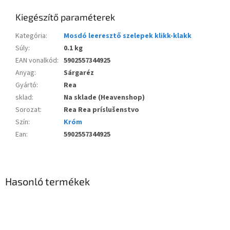
Kiegészítő paraméterek
Kategória
:
Mosdó leeresztő szelepek klikk-klakk
Súly
:
0.1 kg
EAN vonalkód
:
5902557344925
Anyag
:
Sárgaréz
Gyártó
:
Rea
sklad
:
Na sklade (Heavenshop)
Sorozat
:
Rea Rea príslušenstvo
Szín
:
Króm
Ean
:
5902557344925
Hasonló termékek