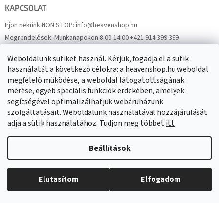
KAPCSOLAT
Írjon nekünk:
NON STOP: info@heavenshop.hu
Megrendelések:
Munkanapokon 8:00-14:00 +421 914 399 399
Panaszok:
Munkanapokon 8:00-14:00 +421 914 399 399
Weboldalunk sütiket használ. Kérjük, fogadja el a sütik
Facebook
HeavenShop.sk
használatát a következő célokra: a heavenshop.hu weboldal
megfelelő működése, a weboldal látogatottságának
mérése, egyéb speciális funkciók érdekében, amelyek
Eredményeink
segítségével optimalizálhatjuk webáruházunk
szolgáltatásait. Weboldalunk használatával hozzájárulását
adja a sütik használatához. Tudjon meg többet
itt
Árukereső.hu
Beállítások
Elutasítom
Elfogadom