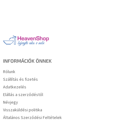
L
á
b
l
é
c
INFORMÁCIÓK ÖNNEK
Rólunk
Szállítás és fizetés
Adatkezelés
Elállás a szerződéstől
Névjegy
Visszaküldési politika
Általános Szerződési Feltételek