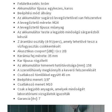
Felületkezelés: króm
Akkumulátor típusa: egykezes, karos
Beépítési mód: állvány
Az akkumulátor sugárzó levegőztetővel van felszerelve
A levegőztető mérete: M24
A levegőztető típusa: műanyag
Az akkumulátor teste a legjobb minőségű sárgarézből
készül
Z áramlási osztály (4-9 l/perc), amely lehetővé teszi a
vízfogyasztás csökkentését
Akusztikus csoport [dB]: I (x ≤ 20)
Kerámia fej mérete: 35 mm
Kar típusa: rögzített
Az akkumulátor kimeneti hatótávolsága [mm]: 158
A szerelőhüvely megkönnyíti a keverő felszerelését
Csatlakozó tömlőkkel együtt 45 cm
Beépítési menet: 3/8"
Csatlakozó menet: M10
Csak a legjobb anyagok, amelyek minőségét
laboratóriumi vizsgálatok igazolták
Garancia [év]: 7