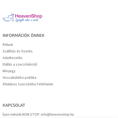
á
b
l
é
c
INFORMÁCIÓK ÖNNEK
Rólunk
Szállítás és fizetés
Adatkezelés
Elállás a szerződéstől
Névjegy
Visszaküldési politika
Általános Szerződési Feltételek
KAPCSOLAT
Írjon nekünk:
NON STOP: info@heavenshop.hu