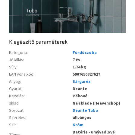
Kiegészítő paraméterek
Kategória
:
Fürdőszoba
Jótállás
:
7 év
Súly
:
1.74 kg
EAN vonalkód
:
5907650827627
Anyag
:
Sárgaréz
Gyártó
:
Deante
Kezelés
:
Pákové
sklad
:
Na sklade (Heavenshop)
Sorozat
:
Deante Tubo
Szerelés
:
állványos
Szín
:
Króm
Batérie - umývadlové
Típus
: