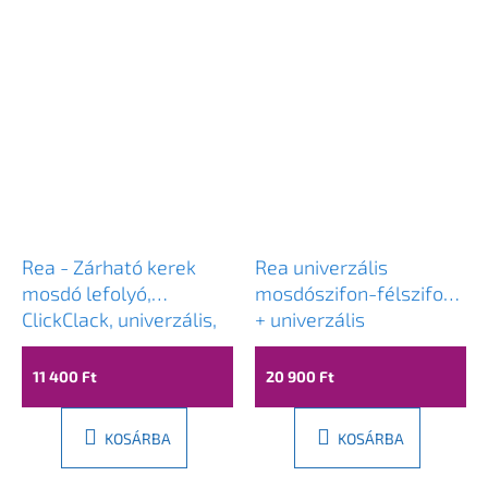
Rea - Zárható kerek
Rea univerzális
mosdó lefolyó,
mosdószifon-félszifon
ClickClack, univerzális,
+ univerzális
króm, REA-A5217
mosdólefolyó, króm,
REA-A5693
11 400 Ft
20 900 Ft
KOSÁRBA
KOSÁRBA