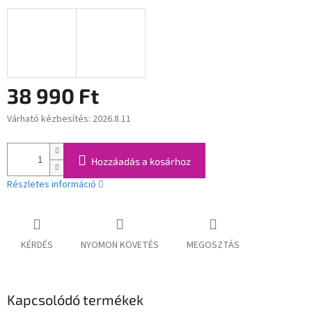
38 990 Ft
Várható kézbesítés:
2026.8.11
Egységár:
Hozzáadás a kosárhoz
Részletes információ
KÉRDÉS
NYOMON KÖVETÉS
MEGOSZTÁS
Kapcsolódó termékek