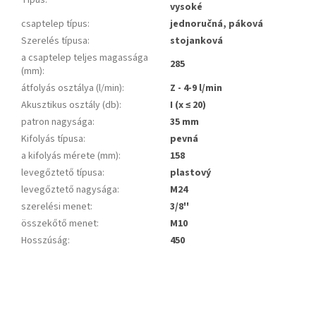
vysoké
csaptelep típus
:
jednoručná, páková
Szerelés típusa
:
stojanková
a csaptelep teljes magassága
285
(mm)
:
átfolyás osztálya (l/min)
:
Z - 4-9 l/min
Akusztikus osztály (db)
:
I (x ≤ 20)
patron nagysága
:
35 mm
Kifolyás típusa
:
pevná
a kifolyás mérete (mm)
:
158
levegőztető típusa
:
plastový
levegőztető nagysága
:
M24
szerelési menet
:
3/8''
összekőtő menet
:
M10
Hosszúság
:
450
L