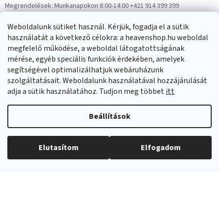
Megrendelések:
Munkanapokon 8:00-14:00 +421 914 399 399
Panaszok:
Munkanapokon 8:00-14:00 +421 914 399 399
Weboldalunk sütiket használ. Kérjük, fogadja el a sütik
Facebook
HeavenShop.sk
használatát a következő célokra: a heavenshop.hu weboldal
megfelelő működése, a weboldal látogatottságának
mérése, egyéb speciális funkciók érdekében, amelyek
Eredményeink
segítségével optimalizálhatjuk webáruházunk
szolgáltatásait. Weboldalunk használatával hozzájárulását
adja a sütik használatához. Tudjon meg többet
itt
Árukereső.hu
Beállítások
Elutasítom
Elfogadom
Copyright 2026
Heavenshop
. Minden jog fenntartva.