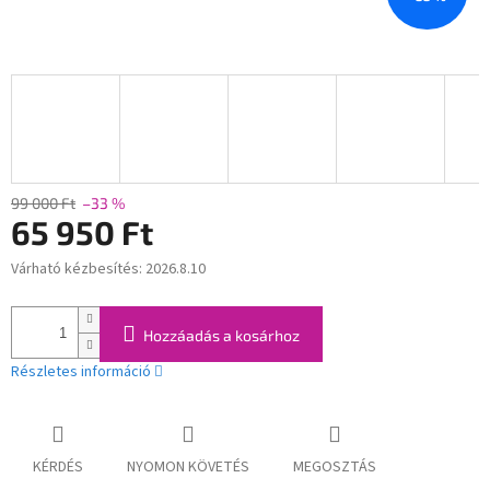
99 000 Ft
–33 %
65 950 Ft
Várható kézbesítés:
2026.8.10
Egységár:
Hozzáadás a kosárhoz
Részletes információ
KÉRDÉS
NYOMON KÖVETÉS
MEGOSZTÁS