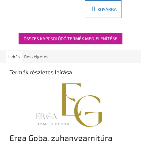
KOSÁRBA
ÖSSZES KAPCSOLÓDÓ TERMÉK MEGJELENÍTÉSE
Leírás
Beszélgetés
Termék részletes leírása
Erga Goba, zuhanygarnitúra