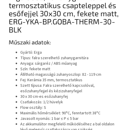
termosztatikus csapteleppel és
esőfejjel 30x30 cm, fekete matt,
ERG-YKA-BP.GOBA-THERM-30-
BLK
Műszaki adatok:
Gyártó: Erga
Típus: falra szerelhető zuhanygarnitúra
Anyaga: sárgaréz / ABS műanyag
Szín: fekete matt
Állítható magasságú zuhanyoszlop: 82 - 119 cm
Fej: Kerámia 35 mm, termosztatikus
Szett típusa: Falra szerelhető kapcsolóval,
esőzuhanyfejjel és kézizuhanyfejjel
30 x 30 cm-es esőzuhanyfej
Csatlakozás: 1/2 hüvelyk
Flow osztály: S
Maximális hőmérséklet: 90°C, fenntartott 38°C
Javasolt nyomás: 1 bar ≤ P ≤ 5 bar
Az akkumulátor megfelelő működéséhez a bal oldalon
lévő melegvíz csatlakozásra van szükség