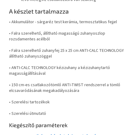
A készlet tartalmazza
• Akkumulátor - sárgaréz test kerámia, termosztatikus fejjel
• Falra szerelhető, állítható magasságú zuhanyoszlop
rozsdamentes acélból
• Falra szerelhető zuhanyfej 25 x 25 cm ANTI-CALC TECHNOLOGY
állítható zuhanyszöggel
• ANTI-CALC TECHNOLOGY kézizuhany a kézizuhanytartó
magasságállításával
• 150 cm-es csatlakozótömlő ANTI-TWIST rendszerrel a tömlő
elcsavaródásának megakadályozására
• Szerelési tartozékok
• Szerelési útmutató
Kiegészítő paraméterek