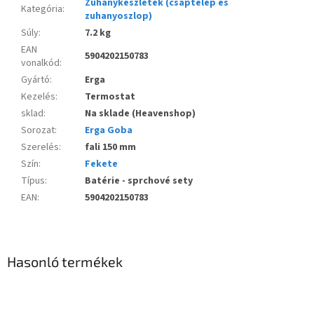
Zuhanykészletek (csaptelep és
Kategória
:
zuhanyoszlop)
Súly
:
7.2 kg
EAN
5904202150783
vonalkód
:
Gyártó
:
Erga
Kezelés
:
Termostat
sklad
:
Na sklade (Heavenshop)
Sorozat
:
Erga Goba
Szerelés
:
fali 150 mm
Szín
:
Fekete
Típus
:
Batérie - sprchové sety
EAN
:
5904202150783
Hasonló termékek