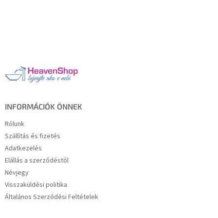
L
á
b
l
é
c
INFORMÁCIÓK ÖNNEK
Rólunk
Szállítás és fizetés
Adatkezelés
Elállás a szerződéstől
Névjegy
Visszaküldési politika
Általános Szerződési Feltételek