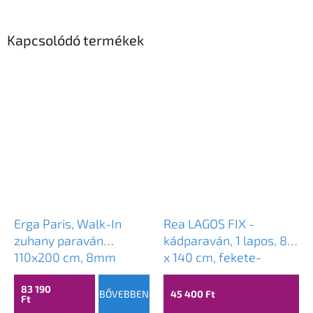
Kapcsolódó termékek
Erga Paris, Walk-In
Rea LAGOS FIX -
zuhany paraván
kádparaván, 1 lapos, 80
110x200 cm, 8mm
x 140 cm, fekete-
átlátszó üveg, fekete
átlátszó, REA-K7390
profil, ERG-V02-PARIS-
83 190
BŐVEBBEN
45 400 Ft
Ft
110x200-CL-BK