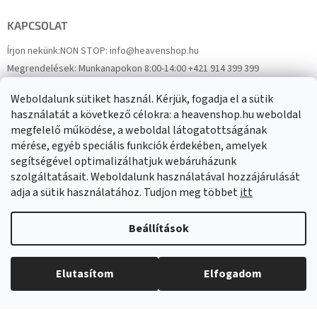
KAPCSOLAT
Írjon nekünk:
NON STOP: info@heavenshop.hu
Megrendelések:
Munkanapokon 8:00-14:00 +421 914 399 399
Panaszok:
Munkanapokon 8:00-14:00 +421 914 399 399
Weboldalunk sütiket használ. Kérjük, fogadja el a sütik
Facebook
HeavenShop.sk
használatát a következő célokra: a heavenshop.hu weboldal
megfelelő működése, a weboldal látogatottságának
mérése, egyéb speciális funkciók érdekében, amelyek
Eredményeink
segítségével optimalizálhatjuk webáruházunk
szolgáltatásait. Weboldalunk használatával hozzájárulását
adja a sütik használatához. Tudjon meg többet
itt
Árukereső.hu
Beállítások
Elutasítom
Elfogadom