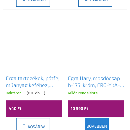
Erga tartozékok, pótfej
Egra Hary, mosdócsap
műanyag keféhez,
h-175, króm, ERG-YKA-
fekete, ERG-YKA-V.KC-
BU.HARY24-CHR
Raktáron
(
>20 db
)
Külön rendelésre
WC
440 Ft
10 590 Ft
BŐVEBBEN
KOSÁRBA