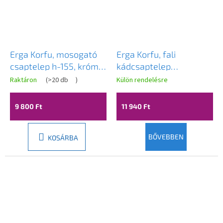
Erga Korfu, mosogató
Erga Korfu, fali
csaptelep h-155, króm,
kádcsaptelep
ERG-YKA-BU.KORFU24-
kézizuhany készlettel,
Raktáron
(
>20 db
)
Külön rendelésre
CHR
króm, ERG-YKA-
BW.KORFU-CHR
9 800 Ft
11 940 Ft
BŐVEBBEN
KOSÁRBA