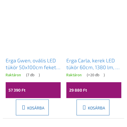
Erga Gwen, ovális LED
Erga Carla, kerek LED
tükör 50x100cm fekete
tükör 60cm, 1380 lm, 3
fém keretben, 3 világos
világos szín, ERG-V01-
Raktáron
(
7 db
)
Raktáron
(
>20 db
)
A
szín, elülső világítás,
208-6060
termék
átlagos
páramentes fűtőpárna,
57 390 Ft
29 880 Ft
értékelése
ERG-V01-GWEN-5010-
5-
BK
ből
3,7
KOSÁRBA
KOSÁRBA
csillag.