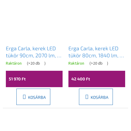
Erga Carla, kerek LED
Erga Carla, kerek LED
tükör 90cm, 2070 lm, 3
tükör 80cm, 1840 lm, 3
színű fény, ERG-V01-
világos szín, ERG-V01-
Raktáron
(
>20 db
)
Raktáron
(
>20 db
)
A
A
208-9090
208-8080
termék
termék
átlagos
átlagos
51 970 Ft
42 400 Ft
értékelése
értékelése
5-
5-
ből
ből
3,6
3,6
KOSÁRBA
KOSÁRBA
csillag.
csillag.