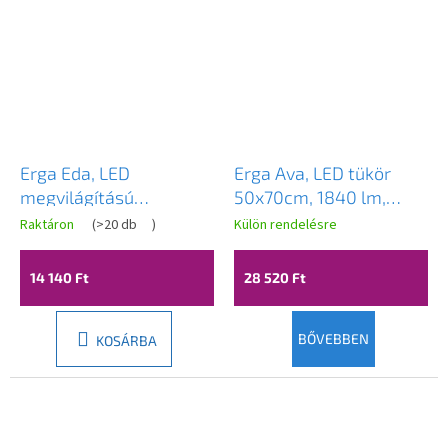
Erga Eda, LED
Erga Ava, LED tükör
megvilágítású
50x70cm, 1840 lm,
sminktükör ø20 cm,
6500K, első/hátsó
Raktáron
(
>20 db
)
Külön rendelésre
A
fekete matt, ERG-YKA-
világítás, ERG-V01-120-
termék
átlagos
CH.EDA-BLK
5070-00
14 140 Ft
28 520 Ft
értékelése
5-
ből
3,8
BŐVEBBEN
KOSÁRBA
csillag.