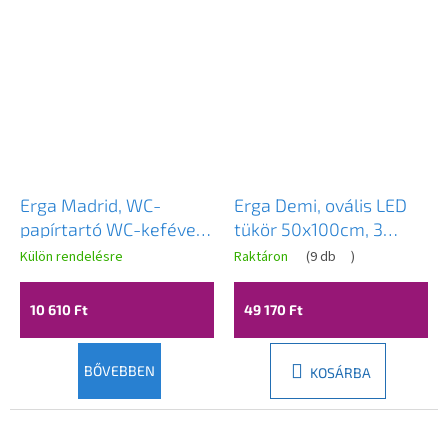
Erga Madrid, WC-
Erga Demi, ovális LED
papírtartó WC-kefével
tükör 50x100cm, 3
és papíradagolóval, 3 az
fényszín, elülső
Külön rendelésre
Raktáron
(
9 db
)
1-ben, fehér-
világítás, páramentes
natúrbarna, ERG-YKA-
fűtőpárna, ERG-V01-
10 610 Ft
49 170 Ft
P.MADRYT-WHT
DEMI-5010-CL
BŐVEBBEN
KOSÁRBA