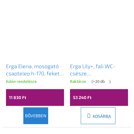
Erga Elena, mosogató
Erga Lily+, fali WC-
csaptelep h-170, fekete
csésze
matt, ERG-YKA-
490x370x365mm,
Külön rendelésre
Raktáron
(
>20 db
)
BU.ELENA24-BLK
Tornado 2 perem nélküli
+ lágyan záródó WC-
11 830 Ft
53 240 Ft
ülőke, fehér, ERG-V03-
LILY-TO2-WH
BŐVEBBEN
KOSÁRBA