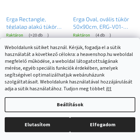
Erga Rectangle,
Erga Oval, ovális tükör
téglalap alakú tükör
50x90cm, ERG-V01-
60x100 cm, ERG-V01-
OVAL-5090-CL
Raktáron
(
>20 db
)
Raktáron
(
4 db
)
RECTAGLE-6010-CL
Weboldalunk sütiket használ. Kérjük, fogadja el a sütik
16 130 Ft
15 790 Ft
használatát a következő célokra: a heavenshop.hu weboldal
megfelelő működése, a weboldal látogatottságának
mérése, egyéb speciális funkciók érdekében, amelyek
KOSÁRBA
KOSÁRBA
segítségével optimalizálhatjuk webáruházunk
szolgáltatásait. Weboldalunk használatával hozzájárulását
adja a sütik használatához. Tudjon meg többet
itt
Beállítások
Elutasítom
Elfogadom