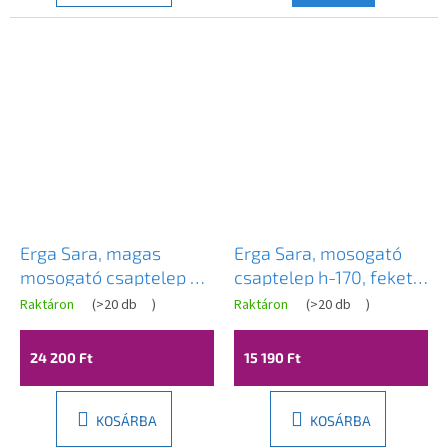
Erga Sara, magas
Erga Sara, mosogató
mosogató csaptelep h-
csaptelep h-170, fekete
290, fekete matt, ERG-
matt, ERG-YKA-
Raktáron
(
>20 db
)
Raktáron
(
>20 db
)
A
YKA-BU.SARA36-BLK
BU.SARA24-BLK
termék
átlagos
24 200 Ft
15 190 Ft
értékelése
5-
ből
5,0
KOSÁRBA
KOSÁRBA
csillag.