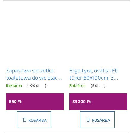
Zapasowa szczotka
Erga Lyra, ovális LED
toaletowa do wc black
tükör 60x100cm, 3
- Yoka
színű fény, első és
Raktáron
(
>20 db
)
Raktáron
(
9 db
)
hátsó világítás,
páramentes fűtőbetét,
860 Ft
53 200 Ft
ERG-V01-Lyra-6010-CL
KOSÁRBA
KOSÁRBA