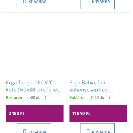
3,9
4,2
KOSÁRBA
KOSÁRBA
csillag.
csillag.
Erga Tango, álló WC
Erga Bahia, fali
kefe 9x9x38 cm, fekete
zuhanycsap kézi
matt-barna, ERG-YKA-
pontkészlettel, fekete
Raktáron
(
>20 db
)
Raktáron
(
>20 db
)
P.TANGO
matt, ERG-YKA-
BW.BAHIA-BLK
2 180 Ft
11 840 Ft
KOSÁRBA
KOSÁRBA