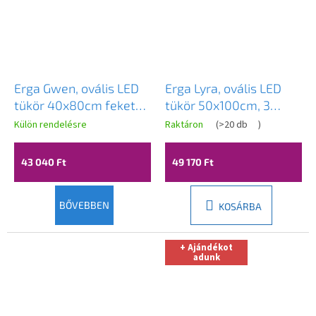
Erga Gwen, ovális LED
Erga Lyra, ovális LED
tükör 40x80cm fekete
tükör 50x100cm, 3
fém keretben, 3 világos
fényszín, első és hátsó
Külön rendelésre
Raktáron
(
>20 db
)
szín, elülső világítás,
világítás, páramentes
páramentes fűtőpárna,
fűtőpárna, ERG-V01-
43 040 Ft
49 170 Ft
ERG-V01-GWEN-4080-
LYRA-5010-CL
BK
BŐVEBBEN
KOSÁRBA
+ Ajándékot
adunk