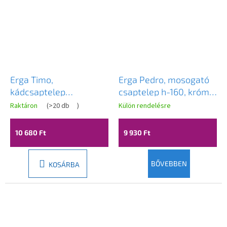
Erga Timo,
Erga Pedro, mosogató
kádcsaptelep
csaptelep h-160, króm,
kézizuhany készlettel,
ERG-YKA-BU.PEDRO-
Raktáron
(
>20 db
)
Külön rendelésre
króm, ERG-YKA-
CHR
BW.TIMO-CHR
10 680 Ft
9 930 Ft
BŐVEBBEN
KOSÁRBA