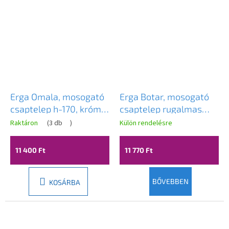
Erga Omala, mosogató
Erga Botar, mosogató
csaptelep h-170, króm,
csaptelep rugalmas
ERG-YKA-BU.OMALA24-
kifolyóval, fekete-króm,
Raktáron
(
3 db
)
Külön rendelésre
CHR
ERG-YKA-BZ.BOTAR-
BLK
11 400 Ft
11 770 Ft
BŐVEBBEN
KOSÁRBA