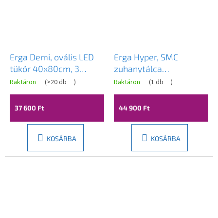
Erga Demi, ovális LED
Erga Hyper, SMC
tükör 40x80cm, 3
zuhanytálca
fényszín, elülső
120x80x2,6 cm + szifon,
Raktáron
(
>20 db
)
Raktáron
(
1 db
)
A
világítás, páramentes
fehér matt, ERG-V06-
termék
átlagos
fűtőpárna, ERG-V01-
SMC-8012S-WH
37 600 Ft
44 900 Ft
értékelése
DEMI-4080-CL
5-
ből
3,7
KOSÁRBA
KOSÁRBA
csillag.