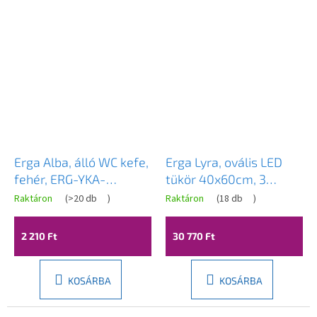
Erga Alba, álló WC kefe,
Erga Lyra, ovális LED
fehér, ERG-YKA-
tükör 40x60cm, 3
CH.ALBA-WH SWC
fényszín, első és hátsó
Raktáron
(
>20 db
)
Raktáron
(
18 db
)
A
világítás, páramentes
termék
átlagos
fűtőpárna, ERG-V01-
2 210 Ft
30 770 Ft
értékelése
LYRA-4060-CL
5-
ből
5,0
KOSÁRBA
KOSÁRBA
csillag.