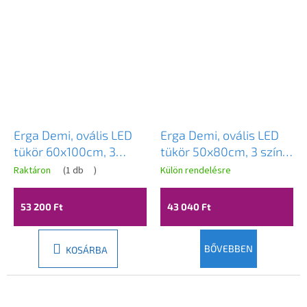
Erga Demi, ovális LED
Erga Demi, ovális LED
tükör 60x100cm, 3
tükör 50x80cm, 3 színű
színű fény, első
fény, első világítás,
Raktáron
(
1 db
)
Külön rendelésre
világítás, páramentes
páramentes fűtőbetét,
fűtőbetét, ERG-V01-
ERG-V01-Demi-5080-
53 200 Ft
43 040 Ft
Demi-6010-CL
CL
BŐVEBBEN
KOSÁRBA