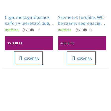
Erga, mosogatópalack
Szemetes fürdőbe, WC-
szifon + leeresztő dugó
be czarny segregacja -
ClickClack túlfolyó
Yoka
Raktáron
(
>20 db
)
Raktáron
(
>20 db
)
nélkül, fekete matt,
ERG-YKA-BK.SYPOP-14-
15 030 Ft
4 650 Ft
BLK
KOSÁRBA
KOSÁRBA