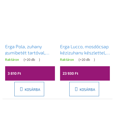
Erga Pola, zuhany
Erga Lucco, mosdócsap
gumibetét tartóval,
kézizuhany készlettel,
króm, ERG-YKA-
króm, ERG-YKA-
Raktáron
(
>20 db
)
Raktáron
(
>20 db
)
A
RY.POLA-CHR
BW.LUCCO
termék
átlagos
3 810 Ft
23 930 Ft
értékelése
5-
ből
3,5
KOSÁRBA
KOSÁRBA
csillag.