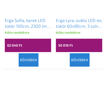
Erga Sofia, kerek LED
Erga Lyra, ovális LED-es
tükör 100cm, 2300 lm, 3
tükör 60x90cm, 3 színű
világos szín, ERG-V01-
fény, első és hátsó
Külön rendelésre
Külön rendelésre
207-1010
világítás, páramentes
fűtőbetét, ERG-V01-
62 040 Ft
50 010 Ft
Lyra-6090-CL
BŐVEBBEN
BŐVEBBEN