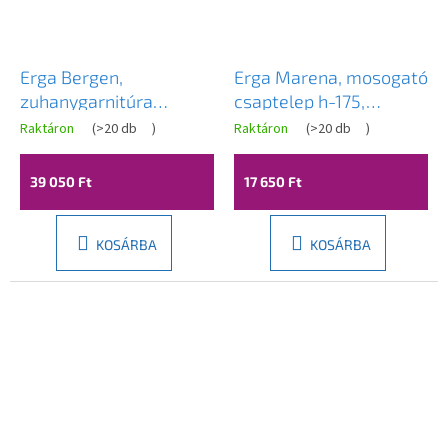
Erga Bergen,
Erga Marena, mosogató
zuhanygarnitúra
csaptelep h-175,
esőfejjel 25cm, fekete
sárgaréz, ERG-YKA-
Raktáron
(
>20 db
)
Raktáron
(
>20 db
)
matt, ERG-YKA-
BU.MARENA-GLD
BP.BERGEN 25 BLK
39 050 Ft
17 650 Ft
KOSÁRBA
KOSÁRBA