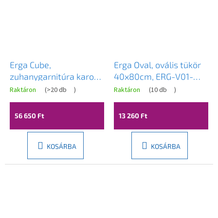
Erga Cube,
Erga Oval, ovális tükör
zuhanygarnitúra karos
40x80cm, ERG-V01-
csapteleppel, kád
OVAL-4080-CL
Raktáron
(
>20 db
)
Raktáron
(
10 db
)
kifolyóval és esőfejjel
25x25cm, króm, ERG-
56 650 Ft
13 260 Ft
YKA-BP.CUBE-25-CHR
KOSÁRBA
KOSÁRBA