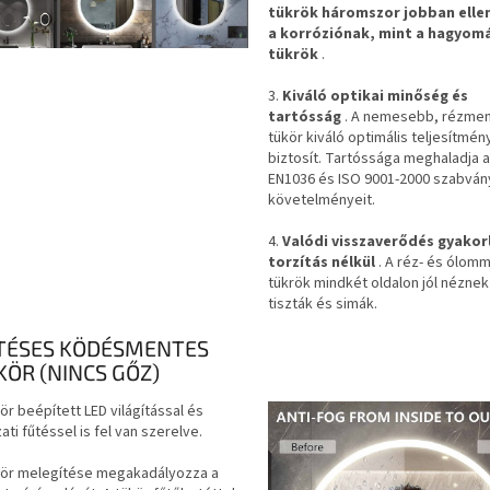
tükrök háromszor jobban elle
a korróziónak, mint a hagyom
tükrök
.
3.
Kiváló optikai minőség és
tartósság
. A nemesebb, rézme
tükör kiváló optimális teljesítmén
biztosít. Tartóssága meghaladja 
EN1036 és ISO 9001-2000 szabvá
követelményeit.
4.
Valódi visszaverődés gyakor
torzítás nélkül
. A réz- és ólom
tükrök mindkét oldalon jól néznek 
tiszták és simák.
TÉSES KÖDÉSMENTES
KÖR (NINCS GŐZ)
ör beépített LED világítással és
ati fűtéssel is fel van szerelve.
kör melegítése megakadályozza a