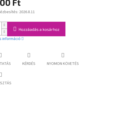
200 Ft
kézbesítés:
2026.8.11
:
Hozzáadás a kosárhoz
s információ
TATÁS
KÉRDÉS
NYOMON KÖVETÉS
SZTÁS