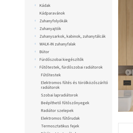
értékel
a
Kádak
5-
ből
n
Kádparavánok
3,8
e
Zuhanyfolyókák
csillag.
l
Zuhanyajtók
Zuhanysarkok, kabinok, zuhanytálcák
WALK-IN zuhanyfalak
Bútor
Fürdőszobai kiegészítők
Fűtőtestek, fürdőszobai radiátorok
Fűtőtestek
Elektromos fűtés és törölközőszárító
radiátorok
Szobai lapradiátorok
Beépíthető fűtőszőnyegek
Radiátor szelepek
Elektromos fűtőrudak
Termosztatikus fejek