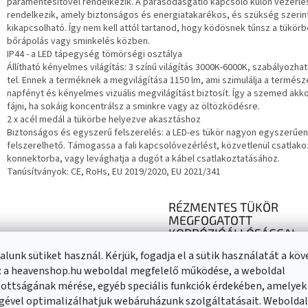
páramentesítővel rendelkezik. A párásodásgátló kapcsoló külön vezérlé
rendelkezik, amely biztonságos és energiatakarékos, és szükség szerin
kikapcsolható. Így nem kell attól tartanod, hogy ködösnek tűnsz a tükör
bőrápolás vagy sminkelés közben.
IP44 - a LED tápegység tömörségi osztálya
Állítható kényelmes világítás: 3 színű világítás 3000K-6000K, szabályozha
tel. Ennek a terméknek a megvilágítása 1150 lm, ami szimulálja a termés
napfényt és kényelmes vizuális megvilágítást biztosít. Így a szemed akk
fájni, ha sokáig koncentrálsz a sminkre vagy az öltözködésre.
2 x acél medál a tükörbe helyezve akasztáshoz
Biztonságos és egyszerű felszerelés: a LED-es tükör nagyon egyszerűen
felszerelhető. Támogassa a fali kapcsolóvezérlést, közvetlenül csatlako
konnektorba, vagy levághatja a dugót a kábel csatlakoztatásához.
Tanúsítványok: CE, RoHs, EU 2019/2020, EU 2021/341
RÉZMENTES TÜKÖR
MEGFOGATOTT
KORRÓZIÓÁLLÓSÁGGAL
lunk sütiket használ. Kérjük, fogadja el a sütik használatát a kö
A Copper Free Mirror (más néven 
: a heavenshop.hu weboldal megfelelő működése, a weboldal
ólommentes tükrök vagy ökológia
tükrök) rézmentes megoldással,
ottságának mérése, egyéb speciális funkciók érdekében, amelyek
valamint ólommentes megoldássa
gével optimalizálhatjuk webáruházunk szolgáltatásait. Webolda