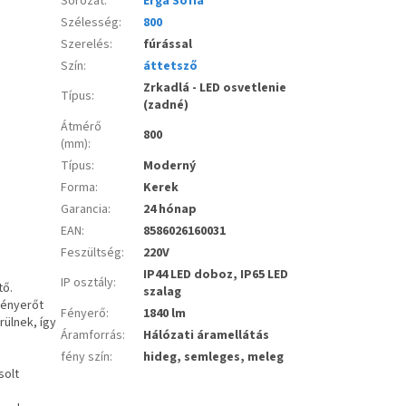
Sorozat
:
Erga Sofia
Szélesség
:
800
Szerelés
:
fúrással
Szín
:
áttetsző
Zrkadlá - LED osvetlenie
Típus
:
(zadné)
Átmérő
800
(mm)
:
Típus
:
Moderný
Forma
:
Kerek
Garancia
:
24 hónap
EAN
:
8586026160031
Feszültség
:
220V
IP44 LED doboz, IP65 LED
IP osztály
:
tő.
szalag
fényerőt
Fényerő
:
1840 lm
rülnek, így
Áramforrás
:
Hálózati áramellátás
fény szín
:
hideg, semleges, meleg
solt