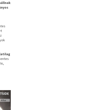
nállnak
ányos
ntes
yt
az
nyok
latilag
mentes
ki,