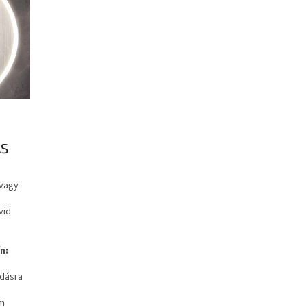
ÁS
 vagy
vid
n:
ódásra
em