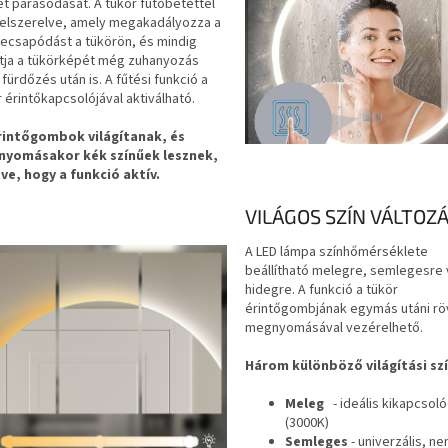
et párásodását. A tükör fűtőbetéttel
felszerelve, amely megakadályozza a
lecsapódást a tükörön, és mindig
atja a tükörképét még zuhanyozás
fürdőzés után is. A fűtési funkció a
 érintőkapcsolójával aktiválható.
rintőgombok világítanak, és
yomásakor kék színűek lesznek,
zve, hogy a funkció aktív.
VILÁGOS SZÍN VÁLTOZ
A LED lámpa színhőmérséklete
beállítható melegre, semlegesre
hidegre. A funkció a tükör
érintőgombjának egymás utáni rö
megnyomásával vezérelhető.
Három különböző világítási szí
Meleg
- ideális kikapcsol
(3000K)
Semleges
- univerzális, n