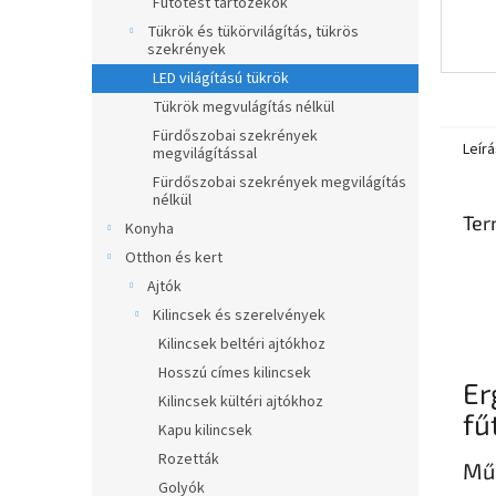
Fűtőtest tartozékok
Tükrök és tükörvilágítás, tükrös
szekrények
LED világítású tükrök
Tükrök megvulágítás nélkül
Fürdőszobai szekrények
Leírá
megvilágítással
Fürdőszobai szekrények megvilágítás
nélkül
Ter
Konyha
Otthon és kert
Ajtók
Kilincsek és szerelvények
Kilincsek beltéri ajtókhoz
Hosszú címes kilincsek
Er
Kilincsek kültéri ajtókhoz
fű
Kapu kilincsek
Rozetták
Műs
Golyók