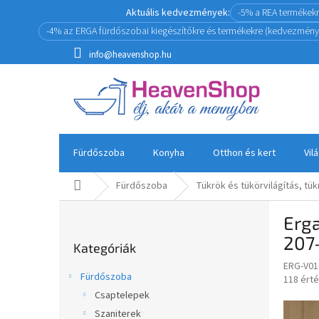
Ugrás
Aktuális kedvezmények:
-5% a REA termékek
a
-4% az ERGA fürdőszobai kiegészítőkre és termékekre (kedvezmény
fő
tartalomhoz
info@heavenshop.hu
Fürdőszoba
Konyha
Otthon és kert
Vil
Kezdőlap
Fürdőszoba
Tükrök és tükörvilágítás, tü
O
Erga
l
Kategóriák
d
207
Kategóriák
átugrása
a
ERG-V01
l
Fürdőszoba
A
118 ért
s
termék
Csaptelepek
ó
átlagos
Szaniterek
p