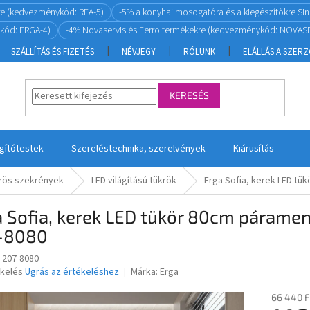
re (kedvezménykód: REA-5)
-5% a konyhai mosogatóra és a kiegészítőkre S
kód: ERGA-4)
-4% Novaservis és Ferro termékekre (kedvezménykód: NOVASE
SZÁLLÍTÁS ÉS FIZETÉS
NÉVJEGY
RÓLUNK
ELÁLLÁS A SZER
KERESÉS
ágítótestek
Szereléstechnika, szerelvények
Kiárusítás
krös szekrények
LED világítású tükrök
Erga Sofia, kerek LED tü
 Sofia, kerek LED tükör 80cm páramen
-8080
-207-8080
ékelés
Ugrás az értékeléshez
Márka:
Erga
66 440 F