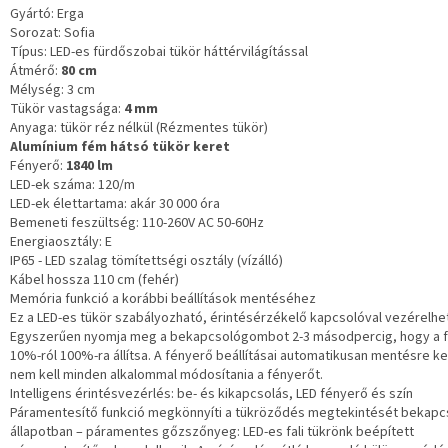
Gyártó: Erga
Sorozat: Sofia
Típus: LED-es fürdőszobai tükör háttérvilágítással
Átmérő:
80 cm
Mélység: 3 cm
Tükör vastagsága:
4 mm
Anyaga: tükör réz nélkül (Rézmentes tükör)
Alumínium fém hátsó tükör keret
Fényerő:
1840 lm
LED-ek száma: 120/m
LED-ek élettartama: akár 30 000 óra
Bemeneti feszültség: 110-260V AC 50-60Hz
Energiaosztály: E
IP65 - LED szalag tömítettségi osztály (vízálló)
Kábel hossza 110 cm (fehér)
Memória funkció a korábbi beállítások mentéséhez
Ez a LED-es tükör szabályozható, érintésérzékelő kapcsolóval vezérelhe
Egyszerűen nyomja meg a bekapcsológombot 2-3 másodpercig, hogy a 
10%-ról 100%-ra állítsa. A fényerő beállításai automatikusan mentésre ke
nem kell minden alkalommal módosítania a fényerőt.
Intelligens érintésvezérlés: be- és kikapcsolás, LED fényerő és szín
Páramentesítő funkció megkönnyíti a tükröződés megtekintését bekapc
állapotban – páramentes gőzszőnyeg: LED-es fali tükrönk beépített