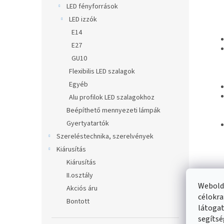
LED fényforrások
LED izzók
E14
E27
GU10
Flexibilis LED szalagok
Egyéb
Alu profilok LED szalagokhoz
Beépíthető mennyezeti lámpák
Gyertyatartók
Szereléstechnika, szerelvények
Kiárusítás
Kiárusítás
II.osztály
Webolda
Akciós áru
célokra
Bontott
látogat
segítsé