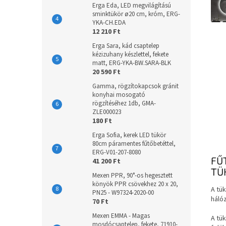
Erga Eda, LED megvilágítású
sminktükör ø20 cm, króm, ERG-
YKA-CH.EDA
12 210 Ft
Erga Sara, kád csaptelep
kézizuhany készlettel, fekete
matt, ERG-YKA-BW.SARA-BLK
20 590 Ft
Gamma, rögzítokapcsok gránit
konyhai mosogató
rögzítéséhez 1db, GMA-
ZLE000023
180 Ft
Erga Sofia, kerek LED tükör
80cm páramentes fűtőbetéttel,
ERG-V01-207-8080
FŰ
41 200 Ft
TÜ
Mexen PPR, 90°-os hegesztett
könyök PPR csövekhez 20 x 20,
A tük
PN25 - W97324-2020-00
hálóz
70 Ft
Mexen EMMA - Magas
A tü
mosdócsaptelep, fekete, 71910-