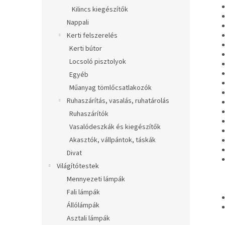
Kilincs kiegészítők
Nappali
Kerti felszerelés
Kerti bútor
Locsoló pisztolyok
Egyéb
Műanyag tömlőcsatlakozók
Ruhaszárítás, vasalás, ruhatárolás
Ruhaszárítók
Vasalódeszkák és kiegészítők
Akasztók, vállpántok, táskák
Divat
Világítótestek
Mennyezeti lámpák
Fali lámpák
Állólámpák
Asztali lámpák