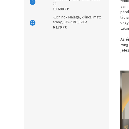
felül
70
van 
13 690 Ft
pára
Kuchinox Malaga, kilincs, matt
láth
arany, LAV-KMG_G00A
vagy 
6 170 Ft
tükör
Az é
megn
jele