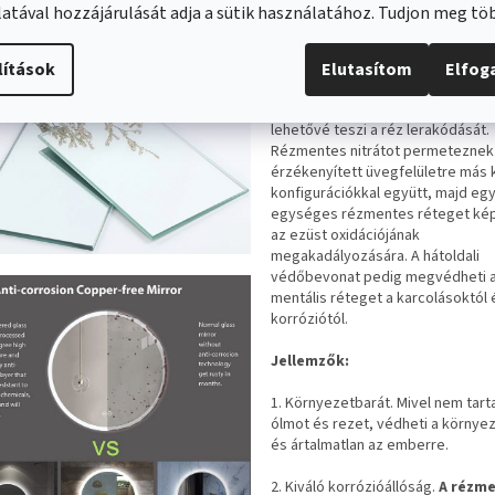
készülnek, ez a tükrök új generáci
atával hozzájárulását adja a sütik használatához. Tudjon meg t
tükörüveget kefeegységgel és
tisztítószerrel végzett dörzsölés
alaposan megtisztítják. Ezután az
lítások
Elutasítom
Elfo
felületét hígított ón-klorid oldatta
érzékenyítjük. Ez a felületkezelés
lehetővé teszi a réz lerakódását.
Rézmentes nitrátot permeteznek
érzékenyített üvegfelületre más 
konfigurációkkal együtt, majd eg
egységes rézmentes réteget ké
az ezüst oxidációjának
megakadályozására. A hátoldali
védőbevonat pedig megvédheti 
mentális réteget a karcolásoktól 
korróziótól.
Jellemzők:
1. Környezetbarát. Mivel nem tar
ólmot és rezet, védheti a környe
és ártalmatlan az emberre.
2. Kiváló korrózióállóság.
A rézm