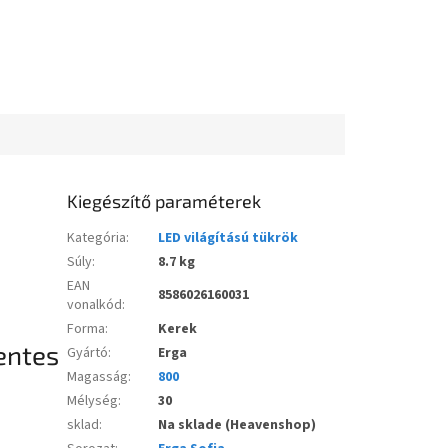
Kiegészítő paraméterek
Kategória
:
LED világítású tükrök
Súly
:
8.7 kg
EAN
8586026160031
vonalkód
:
Forma
:
Kerek
entes
Gyártó
:
Erga
Magasság
:
800
Mélység
:
30
sklad
:
Na sklade (Heavenshop)