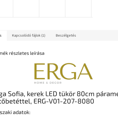
s
Kapcsolódó fájlok (1)
Beszélgetés
mék részletes leírása
ga Sofia, kerek LED tükör 80cm páram
tőbetéttel, ERG-V01-207-8080
zaki adatok: