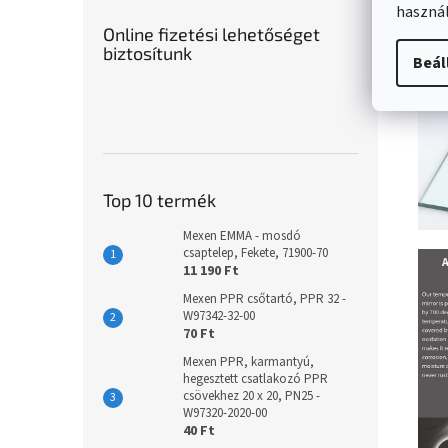
használ
Online fizetési lehetőséget
biztosítunk
Beál
Top 10 termék
Mexen EMMA - mosdó
csaptelep, Fekete, 71900-70
11 190 Ft
Mexen PPR csőtartó, PPR 32 -
W97342-32-00
70 Ft
Mexen PPR, karmantyú,
hegesztett csatlakozó PPR
csövekhez 20 x 20, PN25 -
W97320-2020-00
40 Ft