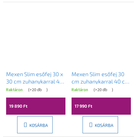
Mexen Slim esőfej 30 x
Mexen Slim esőfej 30
30 cm zuhanykarral 40
cm zuhanykarral 40 cm,
cm, fehér - 79130112-20
fekete, 79230211-70
Raktáron
(
>20 db
)
Raktáron
(
>20 db
)
19 890 Ft
17 990 Ft
KOSÁRBA
KOSÁRBA