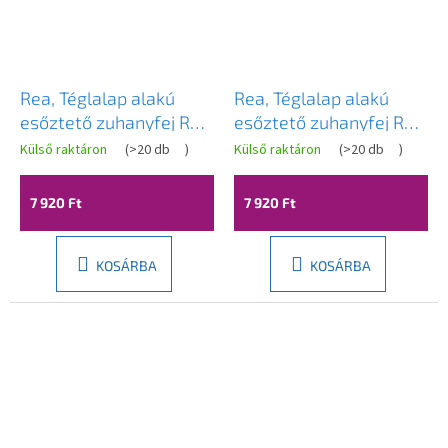
Rea, Téglalap alakú
Rea, Téglalap alakú
esőztető zuhanyfej REA
esőztető zuhanyfej REA
JS-032 Szálcsiszolt
JS-032 Szálcsiszolt réz,
Külső raktáron
(
>20 db
)
Külső raktáron
(
>20 db
)
arany, REA-P0396
REA-P0397
7 920 Ft
7 920 Ft
KOSÁRBA
KOSÁRBA