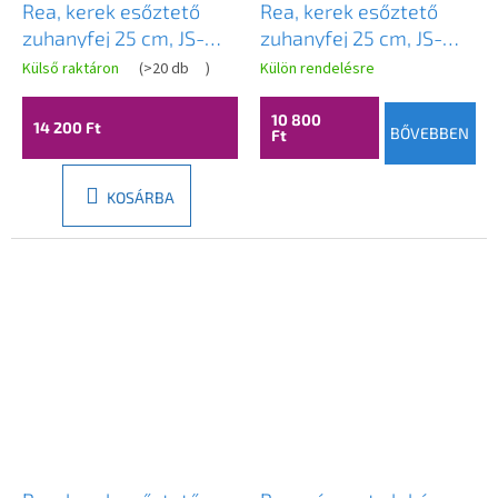
Rea, kerek esőztető
Rea, kerek esőztető
zuhanyfej 25 cm, JS-
zuhanyfej 25 cm, JS-
P014BRG, matt réz,
P014B, matt fekete,
Külső raktáron
(
>20 db
)
Külön rendelésre
REA-P8602
REA-P8601
10 800
14 200 Ft
BŐVEBBEN
Ft
KOSÁRBA