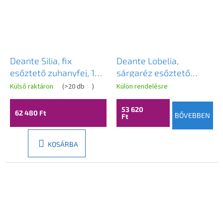
Deante Silia, fix
Deante Lobelia,
esőztető zuhanyfej, 1
sárgaréz esőztető
funkciós, szálcsiszolt
zuhanyfej, kerek, fehér,
Külső raktáron
(
>20 db
)
Külön rendelésre
bronz, NQS_C30K
NAC_691K
53 620
62 480 Ft
BŐVEBBEN
Ft
KOSÁRBA