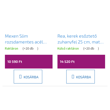
Mexen Slim
Rea, kerek esőztető
rozsdamentes acél
zuhanyfej 25 cm, matt
zuhanyfej 25 x 25 cm,
arany, REA-P8609
Raktáron
(
>20 db
)
Külső raktáron
(
>20 db
)
fehér, 79125-20
10 590 Ft
14 520 Ft
KOSÁRBA
KOSÁRBA