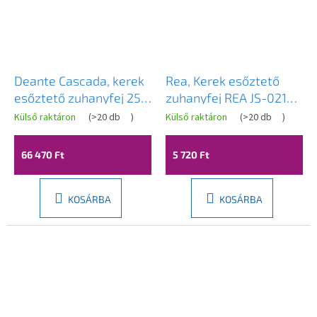
Deante Cascada, kerek
Rea, Kerek esőztető
esőztető zuhanyfej 250
zuhanyfej REA JS-021
mm, szálcsiszolt bronz,
Arany, REA-P0390
Külső raktáron
(
>20 db
)
Külső raktáron
(
>20 db
)
NAC_C91K
66 470 Ft
5 720 Ft
KOSÁRBA
KOSÁRBA