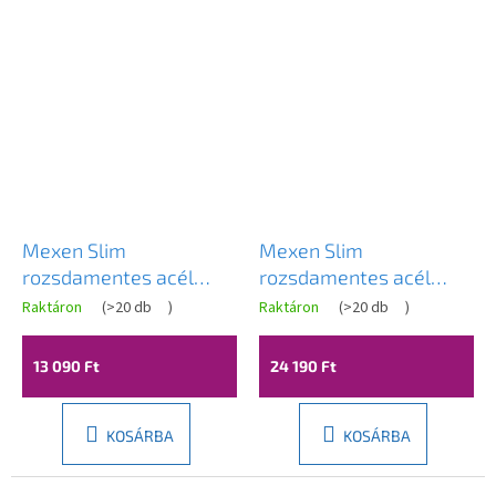
Mexen Slim
Mexen Slim
rozsdamentes acél
rozsdamentes acél
zuhanyfej 30 x 30 cm,
zuhanyfej 40 x 40 cm,
Raktáron
(
>20 db
)
Raktáron
(
>20 db
)
arany, 79130-50
króm, 79140-00
13 090 Ft
24 190 Ft
KOSÁRBA
KOSÁRBA