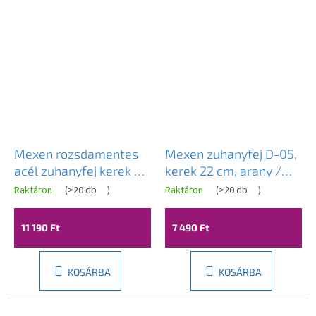
Mexen rozsdamentes
Mexen zuhanyfej D-05,
acél zuhanyfej kerek 30
kerek 22 cm, arany /
cm, króm, 79230-00
fehér, 79705-50
Raktáron
(
>20 db
)
Raktáron
(
>20 db
)
11 190 Ft
7 490 Ft
KOSÁRBA
KOSÁRBA