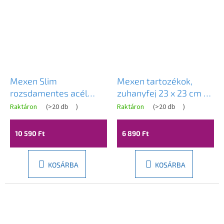
Mexen Slim
Mexen tartozékok,
rozsdamentes acél
zuhanyfej 23 x 23 cm D-
zuhanyfej 25 x 25 cm,
33, króm, 79733-00
Raktáron
(
>20 db
)
Raktáron
(
>20 db
)
arany, 79125-50
10 590 Ft
6 890 Ft
KOSÁRBA
KOSÁRBA