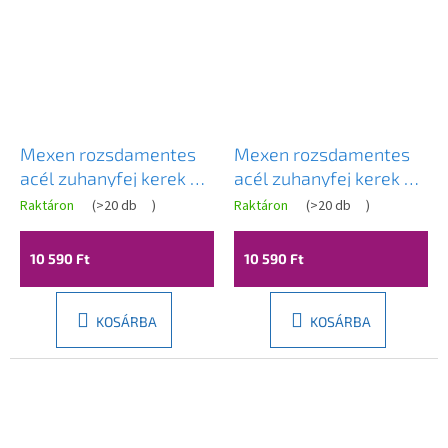
Mexen rozsdamentes
Mexen rozsdamentes
acél zuhanyfej kerek 25
acél zuhanyfej kerek 25
cm, arany, 79225-50
cm, fekete, 79225-70
Raktáron
(
>20 db
)
Raktáron
(
>20 db
)
10 590 Ft
10 590 Ft
KOSÁRBA
KOSÁRBA