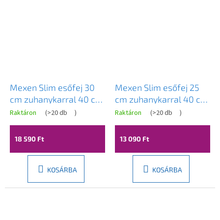
Mexen Slim esőfej 30
Mexen Slim esőfej 25
cm zuhanykarral 40 cm,
cm zuhanykarral 40 cm,
fehér, 79230211-20
króm, 79225211-00
Raktáron
(
>20 db
)
Raktáron
(
>20 db
)
18 590 Ft
13 090 Ft
KOSÁRBA
KOSÁRBA