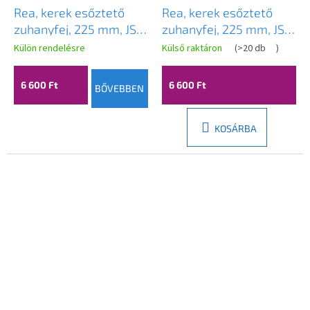
Rea, kerek esőztető
Rea, kerek esőztető
zuhanyfej, 225 mm, JS-
zuhanyfej, 225 mm, JS-
021B, fekete, REA-
021, króm, REA-P0614
Külön rendelésre
Külső raktáron
(
>20 db
)
P0615
6 600 Ft
6 600 Ft
BŐVEBBEN
KOSÁRBA