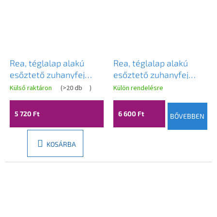
Rea, téglalap alakú
Rea, téglalap alakú
esőztető zuhanyfej
esőztető zuhanyfej
380x210 mm, JS-032,
380x210 mm, JS-032,
Külső raktáron
(
>20 db
)
Külön rendelésre
matt fekete, REA-
szálcsiszolt acél, REA-
P0393
P0394
5 720 Ft
6 600 Ft
BŐVEBBEN
KOSÁRBA