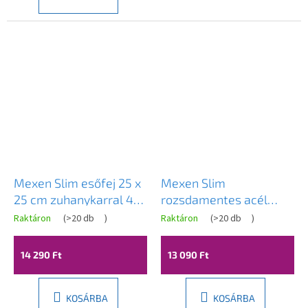
Mexen Slim esőfej 25 x
Mexen Slim
25 cm zuhanykarral 40
rozsdamentes acél
cm, króm, 79125112-00
zuhanyfej 30 x 30 cm,
Raktáron
(
>20 db
)
Raktáron
(
>20 db
)
fekete, 79130-70
14 290 Ft
13 090 Ft
KOSÁRBA
KOSÁRBA