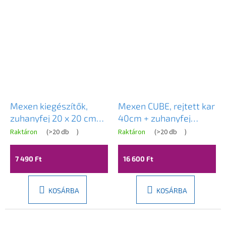
Mexen kiegészítők,
Mexen CUBE, rejtett kar
zuhanyfej 20 x 20 cm
40cm + zuhanyfej
D-45, fekete, 79745-70
30x30cm, króm, 79112-
Raktáron
(
>20 db
)
Raktáron
(
>20 db
)
00 + 79130-00
7 490 Ft
16 600 Ft
KOSÁRBA
KOSÁRBA