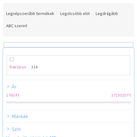
T
e
Legnépszerűbb termékek
Legolcsóbb elöl
Legdrágább
r
m
ABC szerint
é
k
e
k
r
e
Raktáron
316
n
d
Ár
e
z
1760
Ft
1715020
Ft
é
s
e
Márkák
Szín