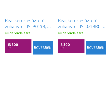
Rea, kerek esőztető
Rea, kerek esőztető
zuhanyfej, JS-P014B, 30
zuhanyfej, JS-021BRG,
cm, matt fekete, REA-
225 mm, matt réz, REA-
Külön rendelésre
Külön rendelésre
P8603
P0620
13 300
8 300
BŐVEBBEN
BŐVEBBEN
Ft
Ft