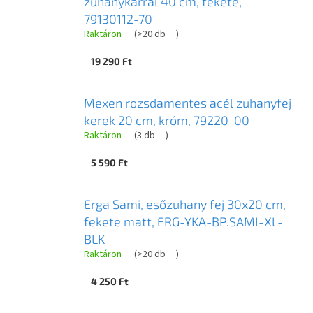
zuhanykarral 40 cm, fekete,
79130112-70
Raktáron
(
>20 db
)
19 290 Ft
Mexen rozsdamentes acél zuhanyfej
kerek 20 cm, króm, 79220-00
Raktáron
(
3 db
)
5 590 Ft
Erga Sami, esőzuhany fej 30x20 cm,
fekete matt, ERG-YKA-BP.SAMI-XL-
BLK
Raktáron
(
>20 db
)
4 250 Ft