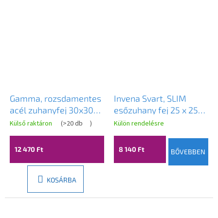
Gamma, rozsdamentes
Invena Svart, SLIM
acél zuhanyfej 30x30
esőzuhany fej 25 x 25
cm, matt arany, GMA-
cm, INV-SC-D1-076-S
Külső raktáron
(
>20 db
)
Külön rendelésre
DMK30-BGD
12 470 Ft
8 140 Ft
BŐVEBBEN
KOSÁRBA