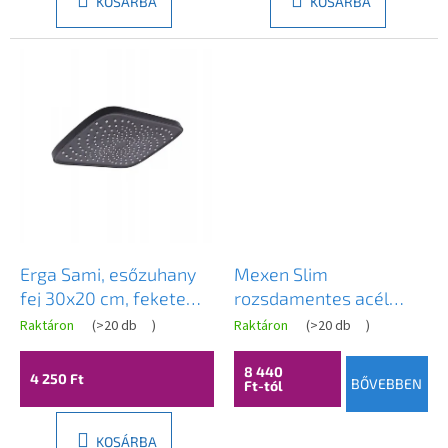
3,9
KOSÁRBA
KOSÁRBA
csillag.
Erga Sami, esőzuhany
Mexen Slim
fej 30x20 cm, fekete
rozsdamentes acél
matt, ERG-YKA-
zuhanyfej 25 x 25 cm,
Raktáron
(
>20 db
)
Raktáron
(
>20 db
)
BP.SAMI-XL-BLK
króm, 79125-00
8 440
4 250 Ft
BŐVEBBEN
Ft-tól
KOSÁRBA