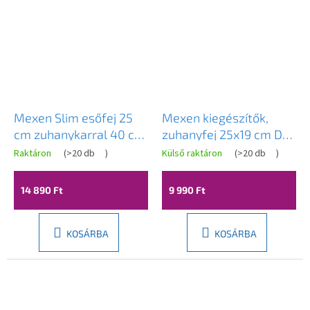
Mexen Slim esőfej 25
Mexen kiegészítők,
cm zuhanykarral 40 cm,
zuhanyfej 25x19 cm D-
fekete, 79225211-70
49, fekete-arany,
Raktáron
(
>20 db
)
Külső raktáron
(
>20 db
)
79749-75
14 890 Ft
9 990 Ft
KOSÁRBA
KOSÁRBA