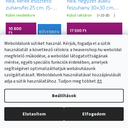
Rea, kerek esőztető
Rea, négyzet alakú
zuhanyfej 25 cm, JS-
fejzuhany 30x30 cm,
P014, króm, REA-P8600
rozsdamentes acél, JS-
Külön rendelésre
Külső raktáron
(
>20 db
)
P015BG, matt arany,
REA-P0616
10 800
17 500 Ft
BŐVEBBEN
Ft
Weboldalunk sütiket használ. Kérjük, fogadja el a sütik
KOSÁRBA
használatát a következő célokra: a heavenshop.hu weboldal
megfelelő működése, a weboldal látogatottságának
mérése, egyéb speciális funkciók érdekében, amelyek
segítségével optimalizálhatjuk webáruházunk
szolgáltatásait. Weboldalunk használatával hozzájárulását
adja a sütik használatához. Tudjon meg többet
itt
Beállítások
Elutasítom
Elfogadom
Rea, négyzet alakú
Rea, négyzet alakú