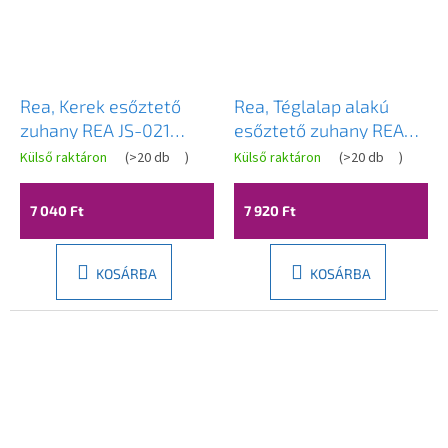
Rea, Kerek esőztető
Rea, Téglalap alakú
zuhany REA JS-021
esőztető zuhany REA
Aranykefe, REA-P0391
JS-032 Titan, REA-
Külső raktáron
(
>20 db
)
Külső raktáron
(
>20 db
)
P0398
7 040 Ft
7 920 Ft
KOSÁRBA
KOSÁRBA