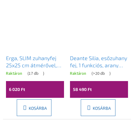
Erga, SLIM zuhanyfej
Deante Silia, esőzuhany
25x25 cm átmérővel,
fej, 1 funkciós, arany
króm, ERG-YKA-BP.CBE-
matt, DEA-NQS_R30K
Raktáron
(
17 db
)
Raktáron
(
>20 db
)
25-CHR
6 020 Ft
58 490 Ft
KOSÁRBA
KOSÁRBA