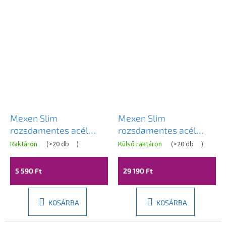
Mexen Slim
Mexen Slim
rozsdamentes acél
rozsdamentes acél
zuhanyfej 20 x 20 cm,
zuhanyfej 40 x 40 cm,
Raktáron
(
>20 db
)
Külső raktáron
(
>20 db
)
króm, 79120-00
fekete, 79140-70
5 590 Ft
29 190 Ft
KOSÁRBA
KOSÁRBA