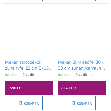
Mexen tartozékok,
Mexen Slim esőfej 30 x
zuhanyfej 22 cm D-05,
30 cm zuhanykarral 40
króm, 79705-00
cm, arany, 79130112-50
Raktáron
(
>20 db
)
Raktáron
(
>20 db
)
5 590 Ft
20 490 Ft
KOSÁRBA
KOSÁRBA