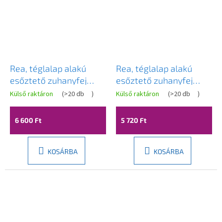
Rea, téglalap alakú
Rea, téglalap alakú
esőztető zuhanyfej
esőztető zuhanyfej
380x210 mm, JS-032,
380x210 mm, JS-032,
Külső raktáron
(
>20 db
)
Külső raktáron
(
>20 db
)
fényes arany, REA-
króm, REA-P0392
P0395
6 600 Ft
5 720 Ft
KOSÁRBA
KOSÁRBA