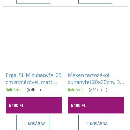
Erga, SLIM zuhanyfej 25
Mexen tartozékok,
cm átmérővel, matt
zuhanyfej 20x20cm, D-
fekete, ERG-YKA-
62, fekete, 79762-70
Raktáron
(
8 db
)
Raktáron
(
>20 db
)
BP.BRG25-BLK
6 190 Ft
6 190 Ft
KOSÁRBA
KOSÁRBA