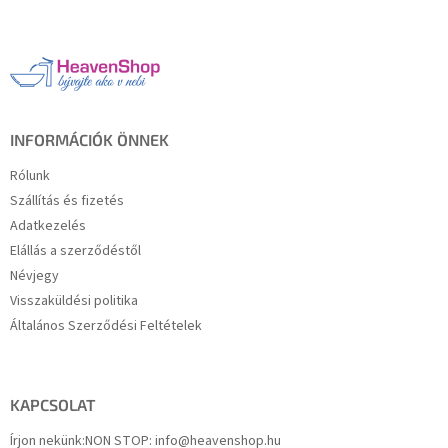
á
b
l
é
c
INFORMÁCIÓK ÖNNEK
Rólunk
Szállítás és fizetés
Adatkezelés
Elállás a szerződéstől
Névjegy
Visszaküldési politika
Általános Szerződési Feltételek
KAPCSOLAT
Írjon nekünk:
NON STOP: info@heavenshop.hu