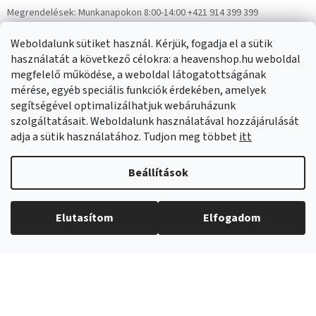
Megrendelések:
Munkanapokon 8:00-14:00 +421 914 399 399
Panaszok:
Munkanapokon 8:00-14:00 +421 914 399 399
Weboldalunk sütiket használ. Kérjük, fogadja el a sütik
Facebook
HeavenShop.sk
használatát a következő célokra: a heavenshop.hu weboldal
megfelelő működése, a weboldal látogatottságának
mérése, egyéb speciális funkciók érdekében, amelyek
Eredményeink
segítségével optimalizálhatjuk webáruházunk
szolgáltatásait. Weboldalunk használatával hozzájárulását
adja a sütik használatához. Tudjon meg többet
itt
Árukereső.hu
Beállítások
Elutasítom
Elfogadom
Copyright 2026
Heavenshop
. Minden jog fenntartva.