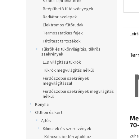
Szobai lapradiátorok
Beépíthető fűtőszőnyegek
Radiátor szelepek
Elektromos fűtőrudak
Termosztatikus fejek
Leírá
Fűtőtest tartozékok
Tükrök és tükörvilágítás, tükrös
Ter
szekrények
LED világítású tükrök
Tükrök megvulágítás nélkül
Fürdőszobai szekrények
megvilágítással
Fürdőszobai szekrények megvilágítás
nélkül
Konyha
Otthon és kert
Me
Ajtók
70
Kilincsek és szerelvények
Zuha
Kilincsek beltéri ajtókhoz