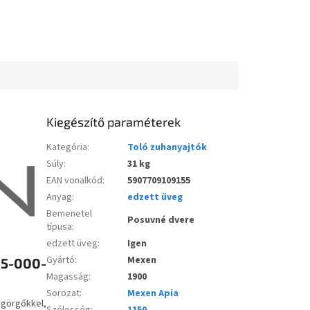
Kiegészítő paraméterek
Kategória
:
Toló zuhanyajtók
Súly
:
31 kg
EAN vonalkód
:
5907709109155
Anyag
:
edzett üveg
Bemenetel
Posuvné dvere
típusa
:
edzett üveg
:
Igen
Gyártó
:
Mexen
15-000-
Magasság
:
1900
Sorozat
:
Mexen Apia
 görgőkkel,
Szélesség
:
1150