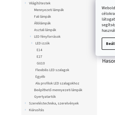
Világítótestek
Webolda
Mennyezeti lámpák
célokra
Fali lámpák
látogat
Állólámpák
segítsé
Beál
Asztali lámpák
használ
LED fényforrások
LED izzók
Beál
E14
E27
Haso
GU10
Flexibilis LED szalagok
Egyéb
Alu profilok LED szalagokhoz
Beépíthető mennyezeti lámpák
Gyertyatartók
Szereléstechnika, szerelvények
Kiárusítás