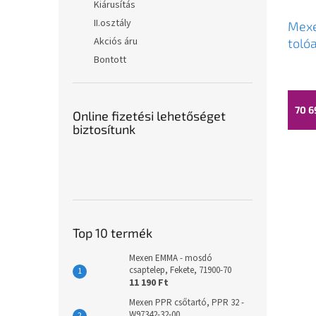
Kiárusítás
II.osztály
Mexe
Akciós áru
tolóa
cm, 
Bontott
A
00
termé
átlago
értéke
70 6
Online fizetési lehetőséget
5-
biztosítunk
ből
3,6
csillag.
Top 10 termék
Mexen EMMA - mosdó
csaptelep, Fekete, 71900-70
11 190 Ft
Mexen PPR csőtartó, PPR 32 -
W97342-32-00