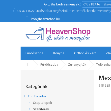
Ugrás
Aktuális kedvezmények:
-5% a REA termékek
a
-4% az ERGA fürdőszobai kiegészítőkre és termékekre (kedvezmény
fő
tartalomhoz
info@heavenshop.hu
Fürdőszoba
Konyha
Otthon és kert
Vil
Kezdőlap
Fürdőszoba
Zuhanyajtók
Toló zuha
O
Mex
l
Kategóriák
d
845-115
Kategóriák
átugrása
a
Novin
l
Fürdőszoba
s
Csaptelepek
ó
Szaniterek
p