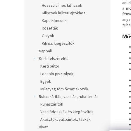
amel
Hosszú címes kilincsek
a mo
Kilincsek kültéri ajtókhoz
fény
anya
Kapu kilincsek
zuha
Rozetták
Műs
Golyók
Kilincs kiegészítők
Nappali
Kerti felszerelés
Kerti bútor
Locsoló pisztolyok
Egyéb
Műanyag tömlőcsatlakozók
Ruhaszárítás, vasalás, ruhatárolás
Ruhaszárítók
Vasalódeszkák és kiegészítők
Akasztók, vállpántok, táskák
Divat