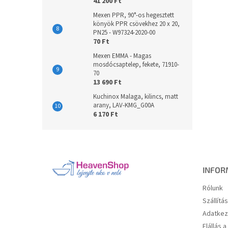
41 200 Ft
Mexen PPR, 90°-os hegesztett
könyök PPR csövekhez 20 x 20,
PN25 - W97324-2020-00
70 Ft
Mexen EMMA - Magas
mosdócsaptelep, fekete, 71910-
70
13 690 Ft
Kuchinox Malaga, kilincs, matt
arany, LAV-KMG_G00A
6 170 Ft
L
á
b
l
INFOR
é
Rólunk
c
Szállítá
Adatkez
Elállás 