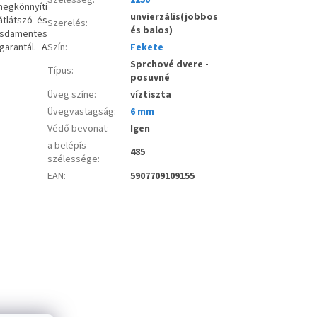
megkönnyíti
unvierzális(jobbos
átlátszó és
Szerelés
:
és balos)
zsdamentes
garantál. A
Szín
:
Fekete
Sprchové dvere -
Típus
:
posuvné
Üveg színe
:
víztiszta
Üvegvastagság
:
6 mm
Védő bevonat
:
Igen
a belépís
485
szélessége
:
EAN
:
5907709109155