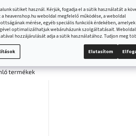
Stabilizáló konzollal együtt
lunk sütiket használ. Kérjük, fogadja el a sütik használatát a kö
Vízelvezető tömítések készlete
: a heavenshop.hu weboldal megfelelő működése, a weboldal
Alumínium ajtótömítési küszöb
Magasság: 190 cm
ottságának mérése, egyéb speciális funkciók érdekében, amelyek
gével optimalizálhatjuk webáruházunk szolgáltatásait. Webolda
lítási tartomány:
atával hozzájárulását adja a sütik használatához. Tudjon meg t
Méretek: 115 (s) x 190 (h), cm
lítások
Elutasítom
Elfo
nló termékek
Novinka