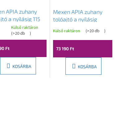
n APIA zuhany
Mexen APIA zuhany
jtó a nyílásig 115
tolóajtó a nyílásig
845-115-000-01-
115cm, átlátszó /
Külső raktáron
Külső raktáron
(
>20 db
)
(
>20 db
)
szalag, 845-115-000-
k
01-20
s
lése
90 Ft
73 190 Ft
KOSÁRBA
KOSÁRBA