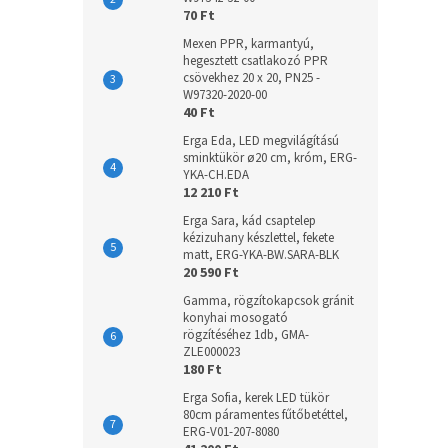
70 Ft
Mexen PPR, karmantyú,
hegesztett csatlakozó PPR
csövekhez 20 x 20, PN25 -
W97320-2020-00
40 Ft
Erga Eda, LED megvilágítású
sminktükör ø20 cm, króm, ERG-
YKA-CH.EDA
12 210 Ft
Erga Sara, kád csaptelep
kézizuhany készlettel, fekete
matt, ERG-YKA-BW.SARA-BLK
20 590 Ft
Gamma, rögzítokapcsok gránit
konyhai mosogató
rögzítéséhez 1db, GMA-
ZLE000023
180 Ft
Erga Sofia, kerek LED tükör
80cm páramentes fűtőbetéttel,
ERG-V01-207-8080