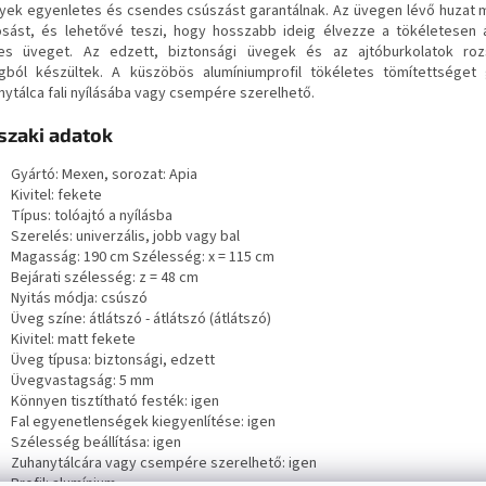
yek egyenletes és csendes csúszást garantálnak. Az üvegen lévő huzat 
sást, és lehetővé teszi, hogy hosszabb ideig élvezze a tökéletesen 
es üveget. Az edzett, biztonsági üvegek és az ajtóburkolatok ro
gból készültek. A küszöbös alumíniumprofil tökéletes tömítettséget 
nytálca fali nyílásába vagy csempére szerelhető.
zaki adatok
Gyártó: Mexen, sorozat: Apia
Kivitel: fekete
Típus: tolóajtó a nyílásba
Szerelés: univerzális, jobb vagy bal
Magasság: 190 cm Szélesség: x = 115 cm
Bejárati szélesség: z = 48 cm
Nyitás módja: csúszó
Üveg színe: átlátszó - átlátszó (átlátszó)
Kivitel: matt fekete
Üveg típusa: biztonsági, edzett
Üvegvastagság: 5 mm
Könnyen tisztítható festék: igen
Fal egyenetlenségek kiegyenlítése: igen
Szélesség beállítása: igen
Zuhanytálcára vagy csempére szerelhető: igen
Profil: alumínium