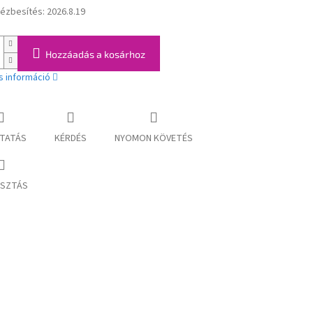
kézbesítés:
2026.8.19
:
Hozzáadás a kosárhoz
s információ
TATÁS
KÉRDÉS
NYOMON KÖVETÉS
SZTÁS