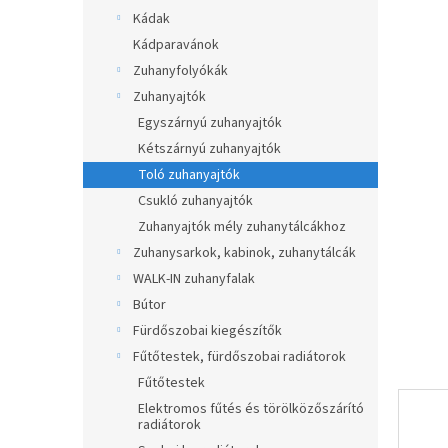
a
Kádak
n
Kádparavánok
e
Zuhanyfolyókák
l
Zuhanyajtók
Egyszárnyú zuhanyajtók
Kétszárnyú zuhanyajtók
Toló zuhanyajtók
Csukló zuhanyajtók
Zuhanyajtók mély zuhanytálcákhoz
Zuhanysarkok, kabinok, zuhanytálcák
WALK-IN zuhanyfalak
Bútor
Fürdőszobai kiegészítők
Fűtőtestek, fürdőszobai radiátorok
Fűtőtestek
Elektromos fűtés és törölközőszárító
radiátorok