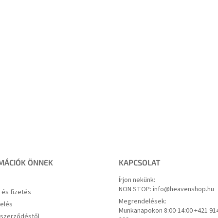
MÁCIÓK ÖNNEK
KAPCSOLAT
Írjon nekünk:
NON STOP: info@heavenshop.hu
s és fizetés
Megrendelések:
elés
Munkanapokon 8:00-14:00 +421 91
a szerződéstől