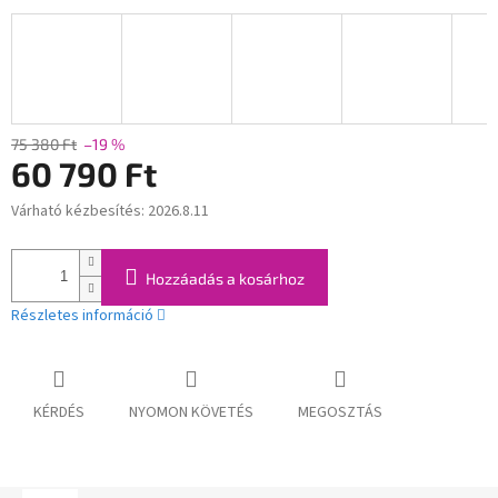
75 380 Ft
–19 %
60 790 Ft
Várható kézbesítés:
2026.8.11
Egységár:
Hozzáadás a kosárhoz
Részletes információ
KÉRDÉS
NYOMON KÖVETÉS
MEGOSZTÁS