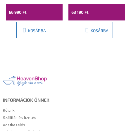
70-00
szalag, 845-090-000-
01-20
66 990 Ft
63 190 Ft
KOSÁRBA
KOSÁRBA
L
á
b
l
é
c
INFORMÁCIÓK ÖNNEK
Rólunk
Szállítás és fizetés
Adatkezelés