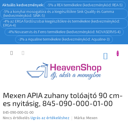
Ugrás
Aktuális kedvezmények:
-5% a REA termékekre (kedvezménykód: REA-5)
a
-5% a konyhai mosogatóra és a kiegészítőkre Sink Quality és Gamma
fő
(kedvezménykód: SINK-5)
tartalomhoz
-4% az ERGA fürdőszobai kiegészítőkre és termékekre (kedvezménykód:
ERGA-4)
-4% Novaservis és Ferro termékekre (kedvezménykód: NOVASERVIS-4)
-3% a Aqualine termékekre (kedvezménykód: Aqualine-3)
KOSÁR
Mexen APIA zuhany tolóajtó 90 cm-
es nyitásig, 845-090-000-01-00
845-090-000-01-00
A
Nincs értékelés
Ugrás az értékeléshez
Márka:
Mexen
termék