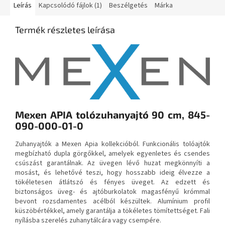
Leírás
Kapcsolódó fájlok (1)
Beszélgetés
Márka
Termék részletes leírása
Mexen APIA tolózuhanyajtó 90 cm, 845-
090-000-01-0
Zuhanyajtók a Mexen Apia kollekcióból. Funkcionális tolóajtók
megbízható dupla görgőkkel, amelyek egyenletes és csendes
csúszást garantálnak. Az üvegen lévő huzat megkönnyíti a
mosást, és lehetővé teszi, hogy hosszabb ideig élvezze a
tökéletesen átlátszó és fényes üveget. Az edzett és
biztonságos üveg- és ajtóburkolatok magasfényű krómmal
bevont rozsdamentes acélból készültek. Alumínium profil
küszöbértékkel, amely garantálja a tökéletes tömítettséget. Fali
nyílásba szerelés zuhanytálcára vagy csempére.