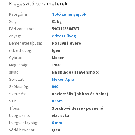
Kiegészítő paraméterek
Kategória
:
Toló zuhanyajtók
Súly
:
31 kg
EAN vonalkód
:
5903163384787
Anyag
:
edzett üveg
Bemenetel típusa
:
Posuvné dvere
edzett üveg
:
Igen
Gyártó
:
Mexen
Magasság
:
1900
sklad
:
Na sklade (Heavenshop)
Sorozat
:
Mexen Apia
Szélesség
:
900
Szerelés
:
unvierzális(jobbos és balos)
Szín
:
Króm
Típus
:
Sprchové dvere - posuvné
Üveg színe
:
víztiszta
Üvegvastagság
:
6 mm
Védő bevonat
:
Igen