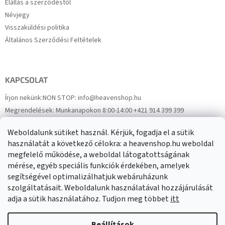
Elállás a szerződéstől
Névjegy
Visszaküldési politika
Általános Szerződési Feltételek
KAPCSOLAT
Írjon nekünk:
NON STOP: info@heavenshop.hu
Megrendelések:
Munkanapokon 8:00-14:00 +421 914 399 399
Panaszok:
Munkanapokon 8:00-14:00 +421 914 399 399
Weboldalunk sütiket használ. Kérjük, fogadja el a sütik
Facebook
HeavenShop.sk
használatát a következő célokra: a heavenshop.hu weboldal
megfelelő működése, a weboldal látogatottságának
mérése, egyéb speciális funkciók érdekében, amelyek
Eredményeink
segítségével optimalizálhatjuk webáruházunk
szolgáltatásait. Weboldalunk használatával hozzájárulását
adja a sütik használatához. Tudjon meg többet
itt
Árukereső.hu
Beállítások