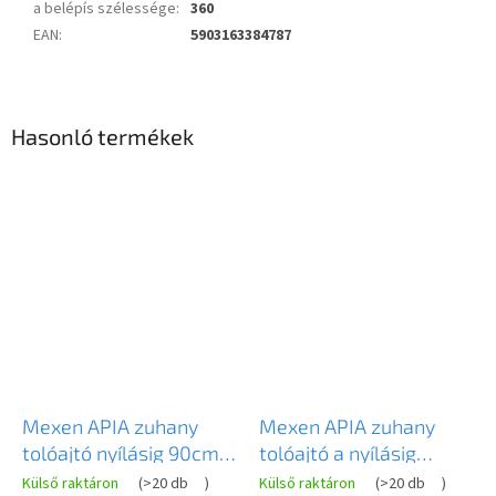
a belépís szélessége
:
360
EAN
:
5903163384787
Hasonló termékek
Novinka
Novinka
Mexen APIA zuhany
Mexen APIA zuhany
tolóajtó nyílásig 90cm,
tolóajtó a nyílásig
fekete, 845-090-000-
90cm, átlátszó /
Külső raktáron
(
>20 db
)
Külső raktáron
(
>20 db
)