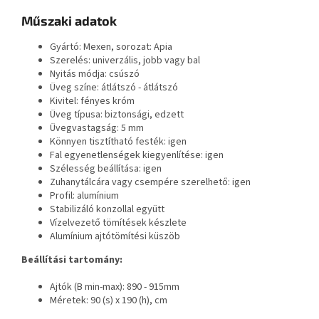
Műszaki adatok
Gyártó: Mexen, sorozat: Apia
Szerelés: univerzális, jobb vagy bal
Nyitás módja: csúszó
Üveg színe: átlátszó - átlátszó
Kivitel: fényes króm
Üveg típusa: biztonsági, edzett
Üvegvastagság: 5 mm
Könnyen tisztítható festék: igen
Fal egyenetlenségek kiegyenlítése: igen
Szélesség beállítása: igen
Zuhanytálcára vagy csempére szerelhető: igen
Profil: alumínium
Stabilizáló konzollal együtt
Vízelvezető tömítések készlete
Alumínium ajtótömítési küszöb
Beállítási tartomány:
Ajtók (B min-max): 890 - 915mm
Méretek: 90 (s) x 190 (h), cm