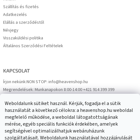
Szállítás és fizetés
Adatkezelés
Elállás a szerződéstől
Névjegy
Visszaküldési politika
Általános Szerződési Feltételek
KAPCSOLAT
Írjon nekünk:
NON STOP: info@heavenshop.hu
Megrendelések:
Munkanapokon 8:00-14:00 +421 914 399 399
Panaszok:
Munkanapokon 8:00-14:00 +421 914 399 399
Weboldalunk sütiket használ. Kérjük, fogadja el a sütik
Facebook
HeavenShop.sk
használatát a következő célokra: a heavenshop.hu weboldal
megfelelő működése, a weboldal látogatottságának
mérése, egyéb speciális funkciók érdekében, amelyek
Eredményeink
segítségével optimalizálhatjuk webáruházunk
szolgáltatásait. Weboldalunk használatával hozzájárulását