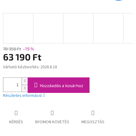
78 356 Ft
–19 %
63 190 Ft
Várható kézbesítés:
2026.8.18
Egységár:
Hozzáadás a kosárhoz
Részletes információ
KÉRDÉS
NYOMON KÖVETÉS
MEGOSZTÁS