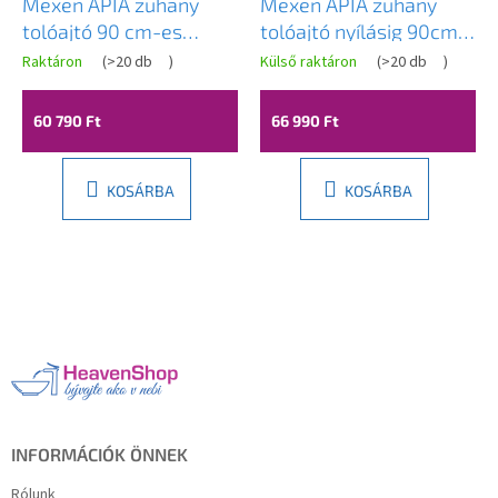
Mexen APIA zuhany
Mexen APIA zuhany
tolóajtó 90 cm-es
tolóajtó nyílásig 90cm,
nyitásig, 845-090-000-
fekete, 845-090-000-
Raktáron
(
>20 db
)
Külső raktáron
(
>20 db
)
01-00
70-00
60 790 Ft
66 990 Ft
KOSÁRBA
KOSÁRBA
L
á
b
l
é
c
INFORMÁCIÓK ÖNNEK
Rólunk