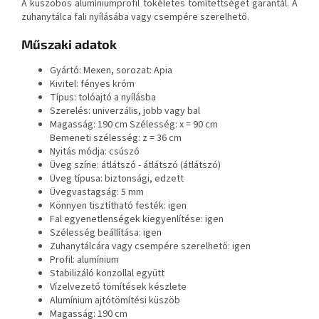
A küszöbös alumíniumprofil tökéletes tömítettséget garantál. A
zuhanytálca fali nyílásába vagy csempére szerelhető.
Műszaki adatok
Gyártó: Mexen, sorozat: Apia
Kivitel: fényes króm
Típus: tolóajtó a nyílásba
Szerelés: univerzális, jobb vagy bal
Magasság: 190 cm Szélesség: x = 90 cm
Bemeneti szélesség: z = 36 cm
Nyitás módja: csúszó
Üveg színe: átlátszó - átlátszó (átlátszó)
Üveg típusa: biztonsági, edzett
Üvegvastagság: 5 mm
Könnyen tisztítható festék: igen
Fal egyenetlenségek kiegyenlítése: igen
Szélesség beállítása: igen
Zuhanytálcára vagy csempére szerelhető: igen
Profil: alumínium
Stabilizáló konzollal együtt
Vízelvezető tömítések készlete
Alumínium ajtótömítési küszöb
Magasság: 190 cm