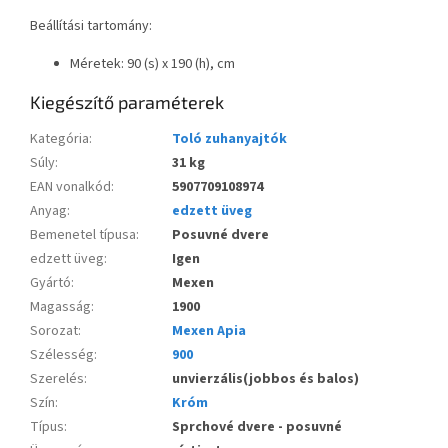
Beállítási tartomány:
Méretek: 90 (s) x 190 (h), cm
Kiegészítő paraméterek
Kategória
:
Toló zuhanyajtók
Súly
:
31 kg
EAN vonalkód
:
5907709108974
Anyag
:
edzett üveg
Bemenetel típusa
:
Posuvné dvere
edzett üveg
:
Igen
Gyártó
:
Mexen
Magasság
:
1900
Sorozat
:
Mexen Apia
Szélesség
:
900
Szerelés
:
unvierzális(jobbos és balos)
Szín
:
Króm
Típus
:
Sprchové dvere - posuvné