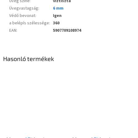
Üveg színe
:
víztiszta
Üvegvastagság
:
6 mm
Védő bevonat
:
Igen
a belépís szélessége
:
360
EAN
:
5907709108974
Hasonló termékek
Novinka