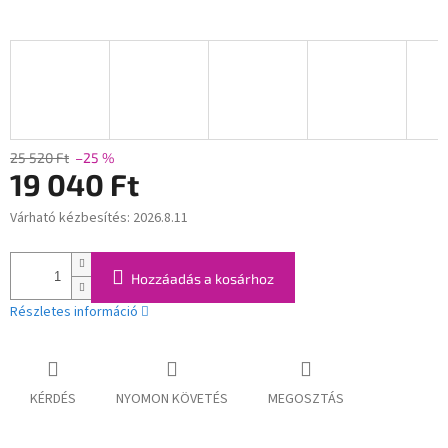
25 520 Ft
–25 %
19 040 Ft
Várható kézbesítés:
2026.8.11
Egységár:
Hozzáadás a kosárhoz
Részletes információ
KÉRDÉS
NYOMON KÖVETÉS
MEGOSZTÁS