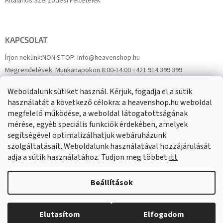
Általános Szerződési Feltételek
KAPCSOLAT
Írjon nekünk:
NON STOP: info@heavenshop.hu
Megrendelések:
Munkanapokon 8:00-14:00 +421 914 399 399
Panaszok:
Munkanapokon 8:00-14:00 +421 914 399 399
Weboldalunk sütiket használ. Kérjük, fogadja el a sütik
Facebook
HeavenShop.sk
használatát a következő célokra: a heavenshop.hu weboldal
megfelelő működése, a weboldal látogatottságának
mérése, egyéb speciális funkciók érdekében, amelyek
Eredményeink
segítségével optimalizálhatjuk webáruházunk
szolgáltatásait. Weboldalunk használatával hozzájárulását
adja a sütik használatához. Tudjon meg többet
itt
Árukereső.hu
Beállítások
Elutasítom
Elfogadom