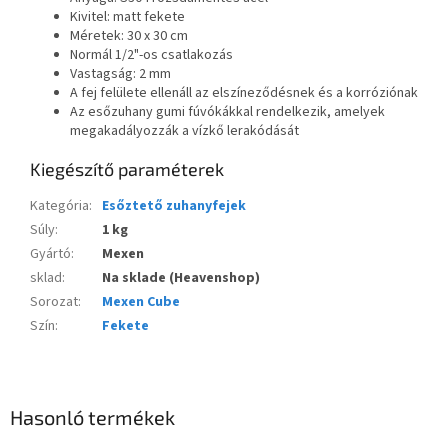
Kivitel: matt fekete
Méretek: 30 x 30 cm
Normál 1/2"-os csatlakozás
Vastagság: 2 mm
A fej felülete ellenáll az elszíneződésnek és a korróziónak
Az esőzuhany gumi fúvókákkal rendelkezik, amelyek
megakadályozzák a vízkő lerakódását
Kiegészítő paraméterek
Kategória
:
Esőztető zuhanyfejek
Súly
:
1 kg
Gyártó
:
Mexen
sklad
:
Na sklade (Heavenshop)
Sorozat
:
Mexen Cube
Szín
:
Fekete
Hasonló termékek