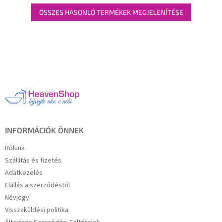
ÖSSZES HASONLÓ TERMÉKEK MEGJELENÍTÉSE
L
á
b
l
é
c
INFORMÁCIÓK ÖNNEK
Rólunk
Szállítás és fizetés
Adatkezelés
Elállás a szerződéstől
Névjegy
Visszaküldési politika