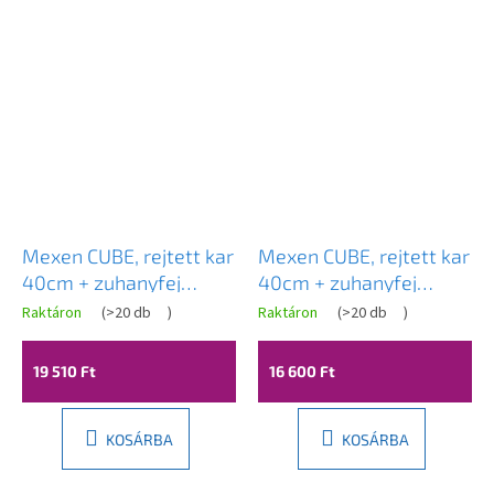
Mexen CUBE, rejtett kar
Mexen CUBE, rejtett kar
40cm + zuhanyfej
40cm + zuhanyfej
30x30cm, fehér, 79112-
30x30cm, króm, 79112-
Raktáron
(
>20 db
)
Raktáron
(
>20 db
)
20 + 79130-20
00 + 79130-00
19 510 Ft
16 600 Ft
KOSÁRBA
KOSÁRBA