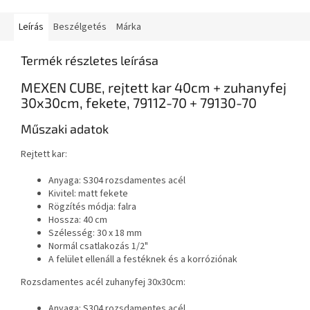
Leírás
Beszélgetés
Márka
Termék részletes leírása
MEXEN CUBE, rejtett kar 40cm + zuhanyfej
30x30cm, fekete, 79112-70 + 79130-70
Műszaki adatok
Rejtett kar:
Anyaga: S304 rozsdamentes acél
Kivitel: matt fekete
Rögzítés módja: falra
Hossza: 40 cm
Szélesség: 30 x 18 mm
Normál csatlakozás 1/2"
A felület ellenáll a festéknek és a korróziónak
Rozsdamentes acél zuhanyfej 30x30cm:
Anyaga: S304 rozsdamentes acél