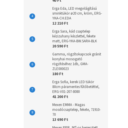
40 Ft
Erga Eda, LED megvilágítású
sminktükör ø20 cm, króm, ERG-
YKA-CH.EDA
12 210 Ft
Erga Sara, kád csaptelep
kézizuhany készlettel, fekete
matt, ERG-YKA-BW.SARA-BLK
20 590 Ft
Gamma, rögzítokapcsok gránit
konyhai mosogató
rögzítéséhez 1db, GMA-
ZLE000023
180 Ft
Erga Sofia, kerek LED tükör
80cm páramentes fűtőbetéttel,
ERG-V01-207-8080
41 200 Ft
Mexen EMMA - Magas
mosdócsaptelep, fekete, 71910-
70
13 690 Ft
Mexen PPR, 90°-os hegesztett