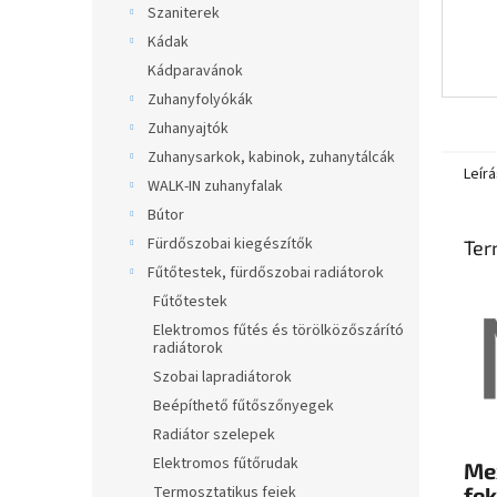
Szaniterek
Kádak
Kádparavánok
Zuhanyfolyókák
Zuhanyajtók
Zuhanysarkok, kabinok, zuhanytálcák
Leírá
WALK-IN zuhanyfalak
Bútor
Fürdőszobai kiegészítők
Ter
Fűtőtestek, fürdőszobai radiátorok
Fűtőtestek
Elektromos fűtés és törölközőszárító
radiátorok
Szobai lapradiátorok
Beépíthető fűtőszőnyegek
Radiátor szelepek
Elektromos fűtőrudak
Mex
Termosztatikus fejek
fe