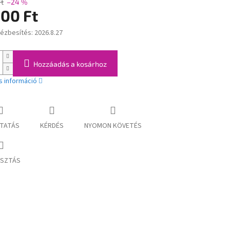
Ft
–24 %
500 Ft
kézbesítés:
2026.8.27
:
Hozzáadás a kosárhoz
s információ
TATÁS
KÉRDÉS
NYOMON KÖVETÉS
SZTÁS