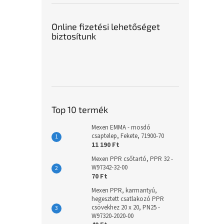
Online fizetési lehetőséget
biztosítunk
Top 10 termék
Mexen EMMA - mosdó
csaptelep, Fekete, 71900-70
11 190 Ft
Mexen PPR csőtartó, PPR 32 -
W97342-32-00
70 Ft
Mexen PPR, karmantyú,
hegesztett csatlakozó PPR
csövekhez 20 x 20, PN25 -
W97320-2020-00