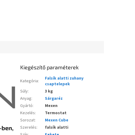
Kiegészítő paraméterek
Falsík alatti zuhany
Kategória
:
csaptelepek
Súly
:
3 kg
Anyag
:
Sárgaréz
Gyártó
:
Mexen
Kezelés
:
Termostat
Sorozat
:
Mexen Cube
-ben,
Szerelés
:
falsík alatti
Szín
:
Fekete