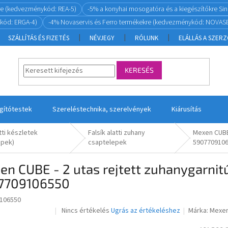
re (kedvezménykód: REA-5)
-5% a konyhai mosogatóra és a kiegészítőkre S
kód: ERGA-4)
-4% Novaservis és Ferro termékekre (kedvezménykód: NOVASE
SZÁLLÍTÁS ÉS FIZETÉS
NÉVJEGY
RÓLUNK
ELÁLLÁS A SZER
KERESÉS
ágítótestek
Szereléstechnika, szerelvények
Kiárusítás
atti készletek
Falsík alatti zuhany
Mexen CUBE 
epek)
csaptelepek
590770910
n CUBE - 2 utas rejtett zuhanygarnitúr
7709106550
106550
A
Nincs értékelés
Ugrás az értékeléshez
Márka:
Mexe
Akcia
Akce
termék