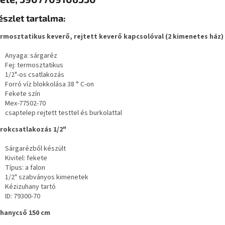
észlet tartalma:
ermosztatikus keverő, rejtett keverő kapcsolóval (2 kimenetes ház)
Anyaga: sárgaréz
Fej: termosztatikus
1/2"-os csatlakozás
Forró víz blokkolása 38 ° C-on
Fekete szín
Mex-77502-70
csaptelep rejtett testtel és burkolattal
arokcsatlakozás 1/2"
Sárgarézből készült
Kivitel: fekete
Típus: a falon
1/2" szabványos kimenetek
Kézizuhany tartó
ID: 79300-70
uhanycső 150 cm