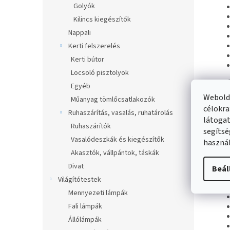
Golyók
Kilincs kiegészítők
Nappali
Kerti felszerelés
Kerti bútor
Locsoló pisztolyok
4. K
Egyéb
Webolda
Műanyag tömlőcsatlakozók
célokra
Ruhaszárítás, vasalás, ruhatárolás
látogat
Ruhaszárítók
segítsé
Vasalódeszkák és kiegészítők
használ
Akasztók, vállpántok, táskák
Divat
5. Fa
Beál
Világítótestek
Mennyezeti lámpák
Fali lámpák
Állólámpák