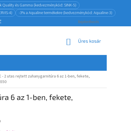
ink Quality és Gamma (kedvezménykód: SINK-5)
RVIS-4)
-3% a Aqualine termékekre (kedvezménykód: Aqualine-3)
ZŐDÉSTŐL
ADATKEZELÉS
VISSZAKÜLDÉSI ÉS JÓTÁLLÁSI POLITIKA
Bejelentkezés
KOSÁR
Üres kosár
- 2 utas rejtett zuhanygarnitúra 6 az 1-ben, fekete,
6550
a 6 az 1-ben, fekete,
n