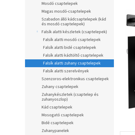
Mosdó csaptelepek
p
a
Magas mosdó-csaptelepek
n
Szabadon álló kádcsaptelepek (kád
és mosdó csaptelepek)
e
l
Falsík alatti készletek (csaptelepek)
Falsík alatti mosdó csaptelepek
Falsík alatti bidé csaptelepek
Falsík alatti kádtöltő csaptelepek
Falsík alatti zuhany csaptelepek
Falsík alatti szerelvények
Szenzoros-elektronikus csaptelepek
Zuhany csaptelepek
Zuhanykészletek (csaptelep és
zuhanyoszlop)
Kád csaptelepek
Mosogató csaptelepek
Bidé csaptelepek
Zuhanypanelek