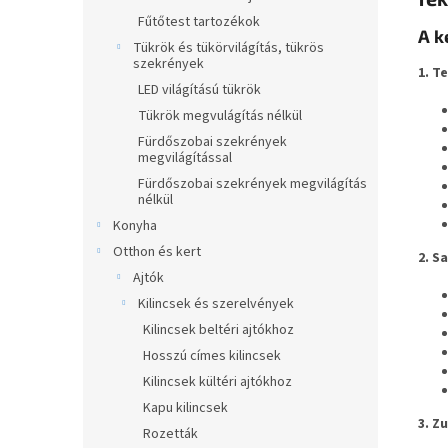
Fűtőtest tartozékok
A k
Tükrök és tükörvilágítás, tükrös
szekrények
1. T
LED világítású tükrök
Tükrök megvulágítás nélkül
Fürdőszobai szekrények
megvilágítással
Fürdőszobai szekrények megvilágítás
nélkül
Konyha
Otthon és kert
2. S
Ajtók
Kilincsek és szerelvények
Kilincsek beltéri ajtókhoz
Hosszú címes kilincsek
Kilincsek kültéri ajtókhoz
Kapu kilincsek
3. Z
Rozetták