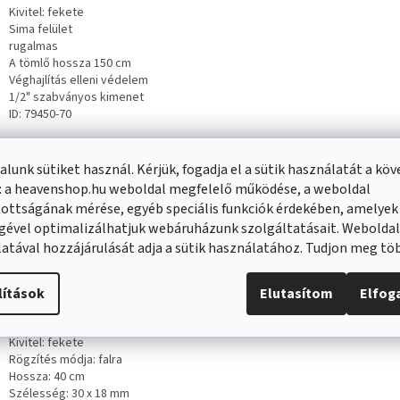
Kivitel: fekete
Sima felület
rugalmas
A tömlő hossza 150 cm
Véghajlítás elleni védelem
1/2" szabványos kimenet
ID: 79450-70
ézi zuhany
lunk sütiket használ. Kérjük, fogadja el a sütik használatát a kö
Sárgarézből készült
: a heavenshop.hu weboldal megfelelő működése, a weboldal
Kivitel: fekete
ottságának mérése, egyéb speciális funkciók érdekében, amelyek
Típus: zuhany
gével optimalizálhatjuk webáruházunk szolgáltatásait. Webolda
Forma: téglalap alakú
Csatlakozás: standard 1/2"
atával hozzájárulását adja a sütik használatához. Tudjon meg t
ID: 79500-70
li kar 40 cm
lítások
Elutasítom
Elfo
Anyaga: S304 rozsdamentes acél
Kivitel: fekete
Rögzítés módja: falra
Hossza: 40 cm
Szélesség: 30 x 18 mm