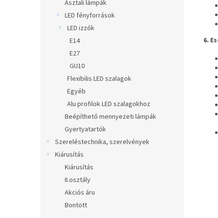
Asztali lámpák
LED fényforrások
LED izzók
6. E
E14
E27
GU10
Flexibilis LED szalagok
Egyéb
Alu profilok LED szalagokhoz
Beépíthető mennyezeti lámpák
Gyertyatartók
Szereléstechnika, szerelvények
Kiárusítás
Kiárusítás
II.osztály
Akciós áru
Bontott