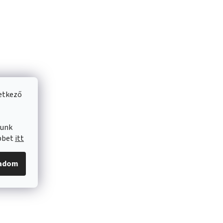
vetkező
lunk
öbbet
itt
gadom