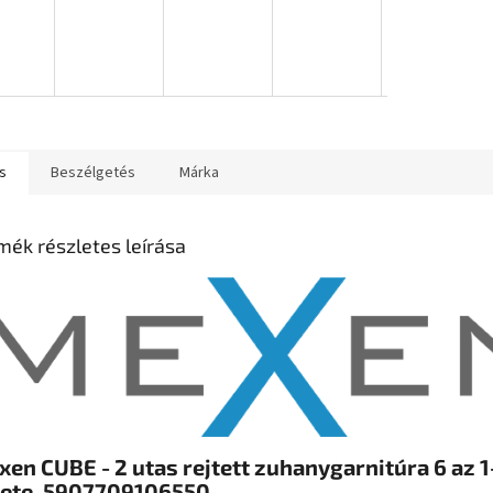
s
Beszélgetés
Márka
mék részletes leírása
en CUBE - 2 utas rejtett zuhanygarnitúra 6 az 1
kete, 5907709106550