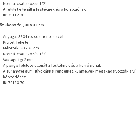
Normál csatlakozás 1/2"
A felület ellenáll a festéknek és a korróziónak
ID: 79112-70
sőzuhany fej, 30 x 30 cm
Anyaga: S304 rozsdamentes acél
Kivitel: fekete
Méretek: 30 x 30 cm
Normál csatlakozás 1/2"
Vastagság: 2 mm
A penge felülete ellenáll a festéknek és a korróziónak
A zuhanyfej gumi fúvókákkal rendelkezik, amelyek megakadályozzák a v
képződését
ID: 79130-70