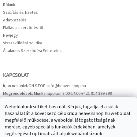
Rólunk
Szállítás és fizetés
Adatkezelés
Elállás a szerződéstől
Névjegy
Visszaküldési politika
Általános Szerződési Feltételek
KAPCSOLAT
Írjon nekünk:
NON STOP: info@heavenshop.hu
Megrendelések:
Munkanapokon 8:00-14:00 +421 914 399 399
Panaszok:
Munkanapokon 8:00-14:00 +421 914 399 399
Weboldalunk sütiket használ. Kérjük, fogadja el a sütik
Facebook
HeavenShop.sk
használatát a következő célokra: a heavenshop.hu weboldal
megfelelő működése, a weboldal látogatottságának
mérése, egyéb speciális funkciók érdekében, amelyek
Eredményeink
segítségével optimalizálhatjuk webáruházunk