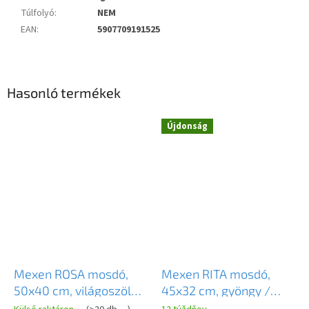
Túlfolyó
:
NEM
EAN
:
5907709191525
Hasonló termékek
Újdonság
Novinka
Mexen ROSA mosdó,
Mexen RITA mosdó,
50x40 cm, világoszöld,
45x32 cm, gyöngy /
21095048
arany, 21084556