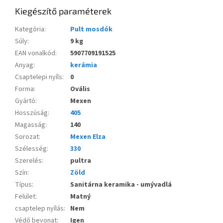
Kiegészítő paraméterek
Kategória
:
Pult mosdók
Súly
:
9 kg
EAN vonalkód
:
5907709191525
Anyag
:
kerámia
Csaptelepi nyíls
:
0
Forma
:
Ovális
Gyártó
:
Mexen
Hosszúság
:
405
Magasság
:
140
Sorozat
:
Mexen Elza
Szélesség
:
330
Szerelés
:
pultra
Szín
:
Zöld
Típus
:
Sanitárna keramika - umývadlá
Felület
:
Matný
csaptelep nyílás
:
Nem
Védő bevonat
:
Igen