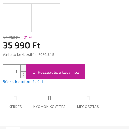
45 760 Ft
–21 %
35 990 Ft
Várható kézbesítés:
2026.8.19
Egységár:
Hozzáadás a kosárhoz
Részletes információ
KÉRDÉS
NYOMON KÖVETÉS
MEGOSZTÁS