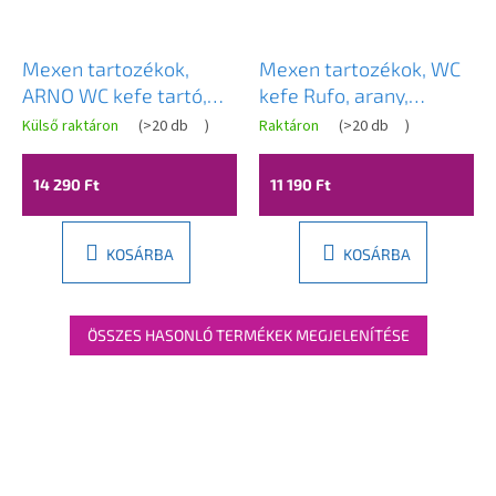
Mexen tartozékok,
Mexen tartozékok, WC
ARNO WC kefe tartó,
kefe Rufo, arany,
arany, 7020750-50
7050950-50
Külső raktáron
(
>20 db
)
Raktáron
(
>20 db
)
14 290 Ft
11 190 Ft
KOSÁRBA
KOSÁRBA
ÖSSZES HASONLÓ TERMÉKEK MEGJELENÍTÉSE
L
á
b