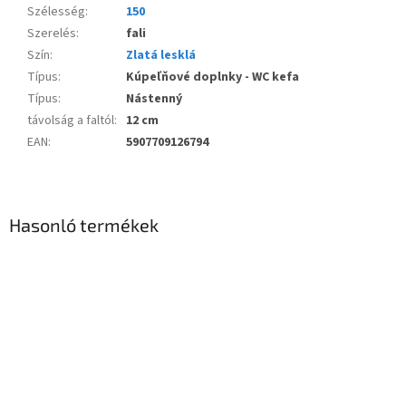
Szélesség
:
150
Szerelés
:
fali
Szín
:
Zlatá lesklá
Típus
:
Kúpeľňové doplnky - WC kefa
Típus
:
Nástenný
távolság a faltól
:
12 cm
EAN
:
5907709126794
Hasonló termékek