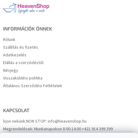
l
é
c
INFORMÁCIÓK ÖNNEK
Rólunk
Szállítás és fizetés
Adatkezelés
Elállás a szerződéstől
Névjegy
Visszaküldési politika
Általános Szerződési Feltételek
KAPCSOLAT
Írjon nekünk:
NON STOP: info@heavenshop.hu
Megrendelések:
Munkanapokon 8:00-14:00 +421 914 399 399
Panaszok:
Munkanapokon 8:00-14:00 +421 914 399 399