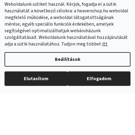
Weboldalunk sütiket használ. Kérjük, fogadja el a sütik
Facebook
HeavenShop.sk
használatát a következő célokra: a heavenshop.hu weboldal
megfelelő működése, a weboldal látogatottságának
mérése, egyéb speciális funkciók érdekében, amelyek
Eredményeink
segítségével optimalizálhatjuk webáruházunk
szolgáltatásait. Weboldalunk használatával hozzájárulását
adja a sütik használatához. Tudjon meg többet
itt
Árukereső.hu
Beállítások
Elutasítom
Elfogadom
Copyright 2026
Heavenshop
. Minden jog fenntartva.
Shoptet Premium készítette