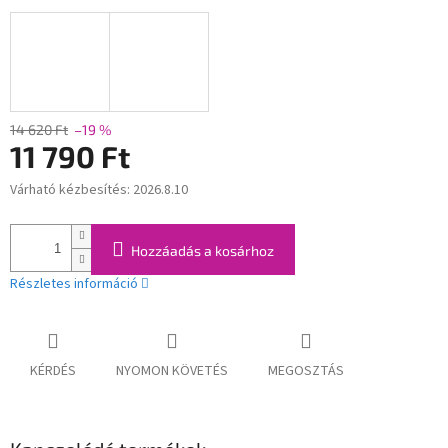
14 620 Ft
–19 %
11 790 Ft
Várható kézbesítés:
2026.8.10
Egységár:
Hozzáadás a kosárhoz
Részletes információ
KÉRDÉS
NYOMON KÖVETÉS
MEGOSZTÁS