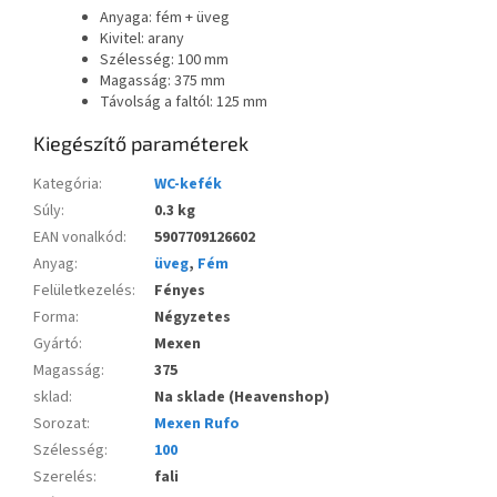
Anyaga: fém + üveg
Kivitel: arany
Szélesség: 100 mm
Magasság: 375 mm
Távolság a faltól: 125 mm
Kiegészítő paraméterek
Kategória
:
WC-kefék
Súly
:
0.3 kg
EAN vonalkód
:
5907709126602
Anyag
:
üveg
,
Fém
Felületkezelés
:
Fényes
Forma
:
Négyzetes
Gyártó
:
Mexen
Magasság
:
375
sklad
:
Na sklade (Heavenshop)
Sorozat
:
Mexen Rufo
Szélesség
:
100
Szerelés
:
fali