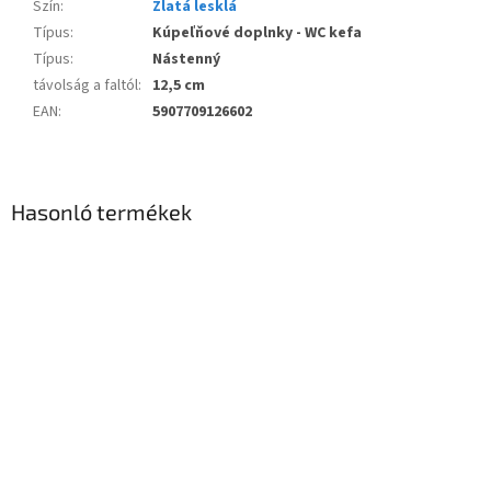
Szín
:
Zlatá lesklá
Típus
:
Kúpeľňové doplnky - WC kefa
Típus
:
Nástenný
távolság a faltól
:
12,5 cm
EAN
:
5907709126602
Hasonló termékek