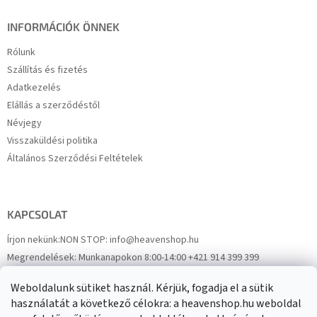
INFORMÁCIÓK ÖNNEK
Rólunk
Szállítás és fizetés
Adatkezelés
Elállás a szerződéstől
Névjegy
Visszaküldési politika
Általános Szerződési Feltételek
KAPCSOLAT
Írjon nekünk:
NON STOP: info@heavenshop.hu
Megrendelések:
Munkanapokon 8:00-14:00 +421 914 399 399
Panaszok:
Munkanapokon 8:00-14:00 +421 914 399 399
Weboldalunk sütiket használ. Kérjük, fogadja el a sütik
Facebook
HeavenShop.sk
használatát a következő célokra: a heavenshop.hu weboldal