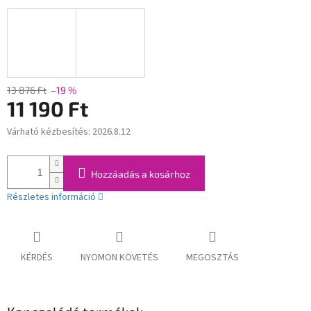
13 876 Ft
–19 %
11 190 Ft
Várható kézbesítés:
2026.8.12
Egységár:
Hozzáadás a kosárhoz
Részletes információ
KÉRDÉS
NYOMON KÖVETÉS
MEGOSZTÁS