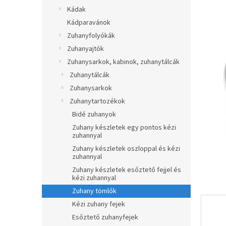
ből
a
Kádak
0,0
n
Kádparavánok
csillag.
e
Zuhanyfolyókák
l
Zuhanyajtók
Zuhanysarkok, kabinok, zuhanytálcák
Zuhanytálcák
Zuhanysarkok
Zuhanytartozékok
Bidé zuhanyok
Zuhany készletek egy pontos kézi
zuhannyal
Zuhany készletek oszloppal és kézi
zuhannyal
Zuhany készletek esőztető fejjel és
kézi zuhannyal
Zuhany tömlők
Kézi zuhany fejek
Esőztető zuhanyfejek