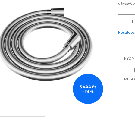
Várható 
Egységár
Részlete
NYOM
MEGO
5 444 Ft
–19 %