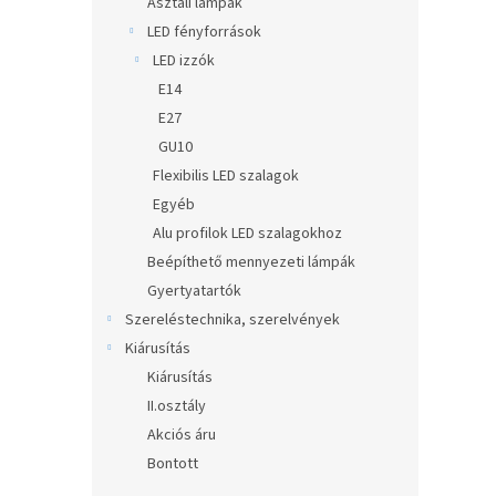
Asztali lámpák
LED fényforrások
LED izzók
E14
E27
GU10
Flexibilis LED szalagok
Egyéb
Alu profilok LED szalagokhoz
Beépíthető mennyezeti lámpák
Gyertyatartók
Szereléstechnika, szerelvények
Kiárusítás
Kiárusítás
II.osztály
Akciós áru
Bontott