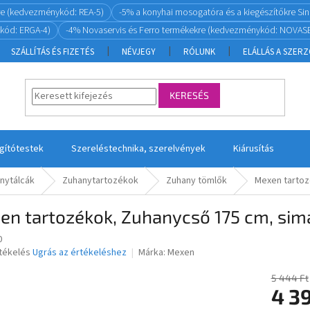
re (kedvezménykód: REA-5)
-5% a konyhai mosogatóra és a kiegészítőkre S
kód: ERGA-4)
-4% Novaservis és Ferro termékekre (kedvezménykód: NOVASE
SZÁLLÍTÁS ÉS FIZETÉS
NÉVJEGY
RÓLUNK
ELÁLLÁS A SZER
KERESÉS
ágítótestek
Szereléstechnika, szerelvények
Kiárusítás
nytálcák
Zuhanytartozékok
Zuhany tömlők
Mexen tartoz
n tartozékok, Zuhanycső 175 cm, sima
0
rtékelés
Ugrás az értékeléshez
Márka:
Mexen
5 444 Ft
4 3
ése