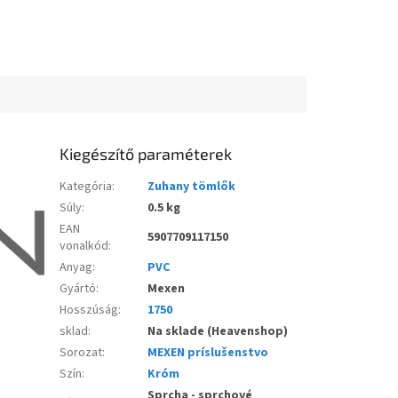
Kiegészítő paraméterek
Kategória
:
Zuhany tömlők
Súly
:
0.5 kg
EAN
5907709117150
vonalkód
:
Anyag
:
PVC
Gyártó
:
Mexen
Hosszúság
:
1750
sklad
:
Na sklade (Heavenshop)
Sorozat
:
MEXEN príslušenstvo
Szín
:
Króm
Sprcha - sprchové