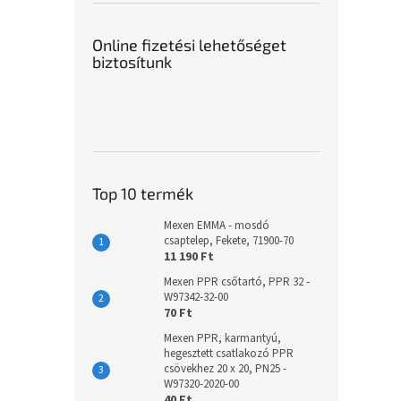
Online fizetési lehetőséget
biztosítunk
Top 10 termék
Mexen EMMA - mosdó
csaptelep, Fekete, 71900-70
11 190 Ft
Mexen PPR csőtartó, PPR 32 -
W97342-32-00
70 Ft
Mexen PPR, karmantyú,
hegesztett csatlakozó PPR
csövekhez 20 x 20, PN25 -
W97320-2020-00
40 Ft