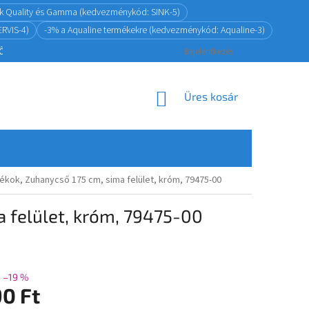
ink Quality és Gamma (kedvezménykód: SINK-5)
RVIS-4)
-3% a Aqualine termékekre (kedvezménykód: Aqualine-3)
ZŐDÉSTŐL
ADATKEZELÉS
VISSZAKÜLDÉSI ÉS JÓTÁLLÁSI POLITIKA
Bejelentkezés
KOSÁR
Üres kosár
ékok, Zuhanycső 175 cm, sima felület, króm, 79475-00
 felület, króm, 79475-00
–19 %
90 Ft