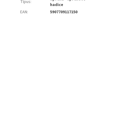
Típus
:
hadice
EAN
:
5907709117150