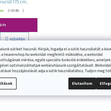
nycső 175 cm,
felület, fekete,
ron
(
>20 db
)
5-70
0 Ft
KOSÁRBA
lunk sütiket használ. Kérjük, fogadja el a sütik használatát a kö
: a heavenshop.hu weboldal megfelelő működése, a weboldal
ottságának mérése, egyéb speciális funkciók érdekében, amelyek
gével optimalizálhatjuk webáruházunk szolgáltatásait. Webolda
atával hozzájárulását adja a sütik használatához. Tudjon meg t
lítások
Elutasítom
Elfo