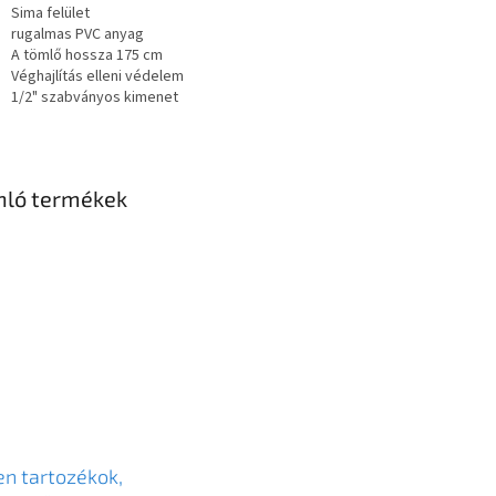
Sima felület
rugalmas PVC anyag
A tömlő hossza 175 cm
Véghajlítás elleni védelem
1/2" szabványos kimenet
nló termékek
n tartozékok,