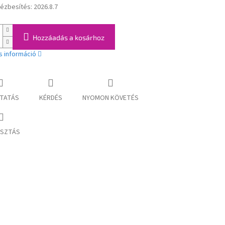
kézbesítés:
2026.8.7
:
Hozzáadás a kosárhoz
s információ
TATÁS
KÉRDÉS
NYOMON KÖVETÉS
SZTÁS