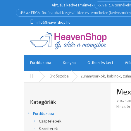
Ugrás
Aktuális kedvezmények:
-5% a REA termékek
a
-4% az ERGA fürdőszobai kiegészítőkre és termékekre (kedvezmény
fő
tartalomhoz
info@heavenshop.hu
Fürdőszoba
Konyha
Otthon és kert
Vil
Kezdőlap
Fürdőszoba
Zuhanysarkok, kabinok, zuha
O
Mexe
l
Kategóriák
d
79475-0
Kategóriák
átugrása
a
A
Nincs é
l
termék
Fürdőszoba
s
átlagos
Csaptelepek
értékel
ó
5-
Szaniterek
p