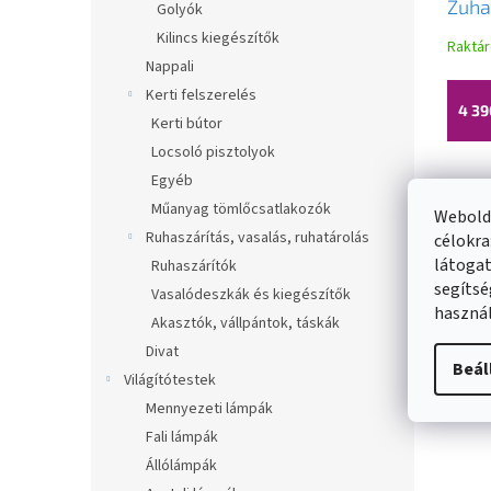
Zuha
Golyók
sima 
Kilincs kiegészítők
Raktá
7947
Nappali
Kerti felszerelés
4 39
Kerti bútor
Locsoló pisztolyok
Egyéb
Műanyag tömlőcsatlakozók
Webolda
Ruhaszárítás, vasalás, ruhatárolás
célokra
látogat
Ruhaszárítók
segítsé
Vasalódeszkák és kiegészítők
használ
Akasztók, vállpántok, táskák
Divat
Beál
Világítótestek
Mennyezeti lámpák
Fali lámpák
Állólámpák