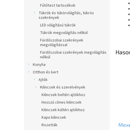
Fűtőtest tartozékok
Tükrök és tükörvilágítás, tükrös
szekrények
LED világítású tükrök
Tükrök megvulágítás nélkül
Fürdőszobai szekrények
megvilágítással
Haso
Fürdőszobai szekrények megvilágítás
nélkül
Konyha
Otthon és kert
Ajtók
Kilincsek és szerelvények
Kilincsek beltéri ajtókhoz
Hosszú címes kilincsek
Kilincsek kültéri ajtókhoz
Kapu kilincsek
Mexe
Rozetták