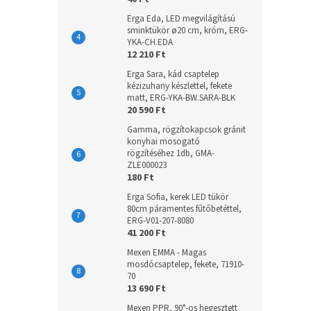
Erga Eda, LED megvilágítású
sminktükör ø20 cm, króm, ERG-
YKA-CH.EDA
12 210 Ft
Erga Sara, kád csaptelep
kézizuhany készlettel, fekete
matt, ERG-YKA-BW.SARA-BLK
20 590 Ft
Gamma, rögzítokapcsok gránit
konyhai mosogató
rögzítéséhez 1db, GMA-
ZLE000023
180 Ft
Erga Sofia, kerek LED tükör
80cm páramentes fűtőbetéttel,
ERG-V01-207-8080
41 200 Ft
Mexen EMMA - Magas
mosdócsaptelep, fekete, 71910-
70
13 690 Ft
Mexen PPR, 90°-os hegesztett