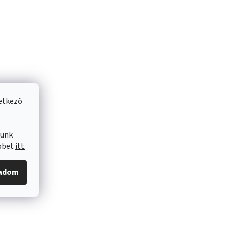
vetkező
lunk
öbbet
itt
gadom