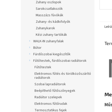
Zuhany oszlopok
Sarokcsatlakozók
Masszázs fúvókák
Zuhany- és kádkifolyók
Leírá
Zuhanykarok
Kézi zuhany tartókák
WALK-IN zuhanyfalak
Ter
Bútor
Fürdőszobai kiegészítők
Fűtőtestek, fürdőszobai radiátorok
Fűtőtestek
Elektromos fűtés és törölközőszárító
radiátorok
Szobai lapradiátorok
Beépíthető fűtőszőnyegek
Mex
Radiátor szelepek
Elektromos fűtőrudak
Műs
Termosztatikus fejek