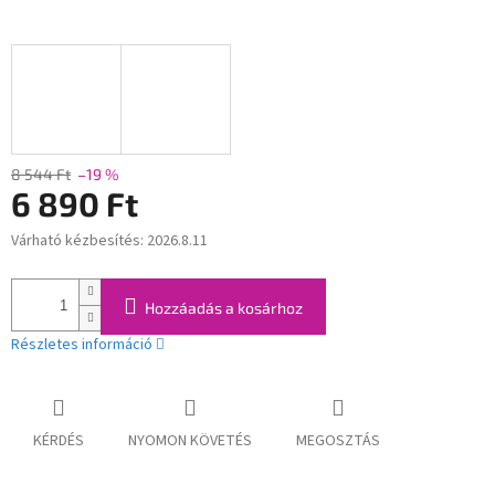
8 544 Ft
–19 %
6 890 Ft
Várható kézbesítés:
2026.8.11
Egységár:
Hozzáadás a kosárhoz
Részletes információ
KÉRDÉS
NYOMON KÖVETÉS
MEGOSZTÁS