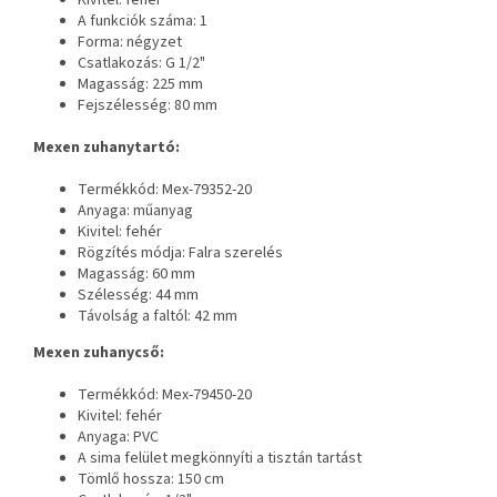
A funkciók száma: 1
Forma: négyzet
Csatlakozás: G 1/2"
Magasság: 225 mm
Fejszélesség: 80 mm
Mexen zuhanytartó:
Termékkód: Mex-79352-20
Anyaga: műanyag
Kivitel: fehér
Rögzítés módja: Falra szerelés
Magasság: 60 mm
Szélesség: 44 mm
Távolság a faltól: 42 mm
Mexen zuhanycső:
Termékkód: Mex-79450-20
Kivitel: fehér
Anyaga: PVC
A sima felület megkönnyíti a tisztán tartást
Tömlő hossza: 150 cm