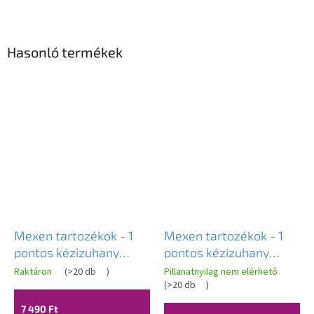
Hasonló termékek
Mexen tartozékok - 1
Mexen tartozékok - 1
pontos kézizuhany
pontos kézizuhany
készlet R-62, króm,
készlet R-62, arany,
Raktáron
(
>20 db
)
Pillanatnyilag nem elérhető
785625052-00
785625052-50
(
>20 db
)
7 490 Ft