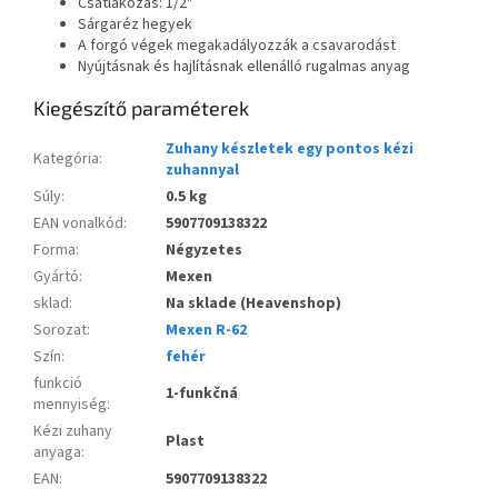
Csatlakozás: 1/2"
Sárgaréz hegyek
A forgó végek megakadályozzák a csavarodást
Nyújtásnak és hajlításnak ellenálló rugalmas anyag
Kiegészítő paraméterek
Zuhany készletek egy pontos kézi
Kategória
:
zuhannyal
Súly
:
0.5 kg
EAN vonalkód
:
5907709138322
Forma
:
Négyzetes
Gyártó
:
Mexen
sklad
:
Na sklade (Heavenshop)
Sorozat
:
Mexen R-62
Szín
:
fehér
funkció
1-funkčná
mennyiség
:
Kézi zuhany
Plast
anyaga
:
EAN
:
5907709138322