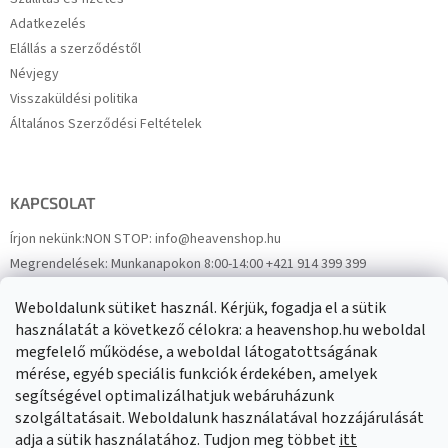
Adatkezelés
Elállás a szerződéstől
Névjegy
Visszaküldési politika
Általános Szerződési Feltételek
KAPCSOLAT
Írjon nekünk:
NON STOP: info@heavenshop.hu
Megrendelések:
Munkanapokon 8:00-14:00 +421 914 399 399
Panaszok:
Munkanapokon 8:00-14:00 +421 914 399 399
Weboldalunk sütiket használ. Kérjük, fogadja el a sütik
Facebook
HeavenShop.sk
használatát a következő célokra: a heavenshop.hu weboldal
megfelelő működése, a weboldal látogatottságának
mérése, egyéb speciális funkciók érdekében, amelyek
Eredményeink
segítségével optimalizálhatjuk webáruházunk
szolgáltatásait. Weboldalunk használatával hozzájárulását
adja a sütik használatához. Tudjon meg többet
itt