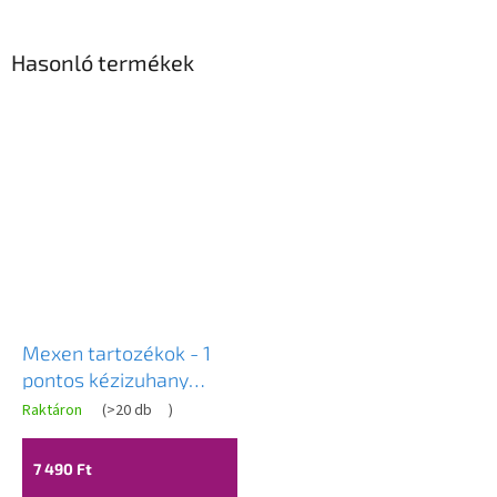
Hasonló termékek
Mexen tartozékok - 1
pontos kézizuhany
készlet R-74, króm /
Raktáron
(
>20 db
)
fehér, 785745052-00
7 490 Ft