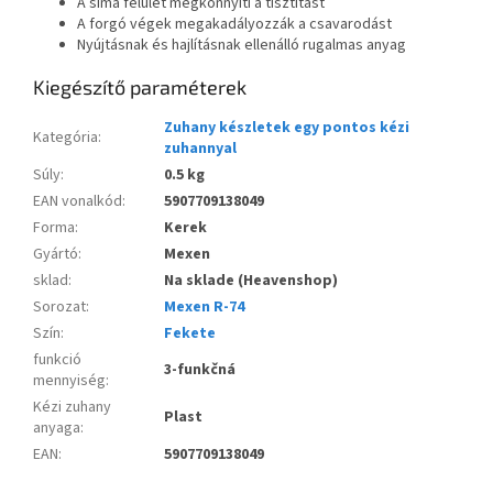
A sima felület megkönnyíti a tisztítást
A forgó végek megakadályozzák a csavarodást
Nyújtásnak és hajlításnak ellenálló rugalmas anyag
Kiegészítő paraméterek
Zuhany készletek egy pontos kézi
Kategória
:
zuhannyal
Súly
:
0.5 kg
EAN vonalkód
:
5907709138049
Forma
:
Kerek
Gyártó
:
Mexen
sklad
:
Na sklade (Heavenshop)
Sorozat
:
Mexen R-74
Szín
:
Fekete
funkció
3-funkčná
mennyiség
:
Kézi zuhany
Plast
anyaga
:
EAN
:
5907709138049