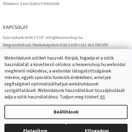
Általános Szerződési Feltételek
KAPCSOLAT
Írjon nekünk:
NON STOP: info@heavenshop.hu
Megrendelések:
Munkanapokon 8:00-14:00 +421 914 399 399
Panaszok:
Munkanapokon 8:00-14:00 +421 914 399 399
Weboldalunk sütiket használ. Kérjük, fogadja el a sütik
Facebook
HeavenShop.sk
használatát a következő célokra: a heavenshop.hu weboldal
megfelelő működése, a weboldal látogatottságának
mérése, egyéb speciális funkciók érdekében, amelyek
Eredményeink
segítségével optimalizálhatjuk webáruházunk
szolgáltatásait. Weboldalunk használatával hozzájárulását
adja a sütik használatához. Tudjon meg többet
itt
Árukereső.hu
Beállítások
Elutasítom
Elfogadom