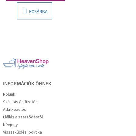
KOSÁRBA
L
á
b
l
é
c
INFORMÁCIÓK ÖNNEK
Rólunk
Szállítás és fizetés
Adatkezelés
Elállás a szerződéstől
Névjegy
Visszaküldési politika