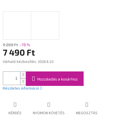
9 288 Ft
–19 %
7 490 Ft
Várható kézbesítés:
2026.8.10
Egységár:
Hozzáadás a kosárhoz
Részletes információ
KÉRDÉS
NYOMON KÖVETÉS
MEGOSZTÁS