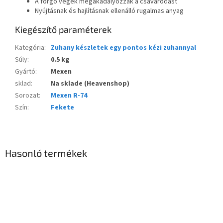
A forgó végek megakadályozzák a csavarodást
Nyújtásnak és hajlításnak ellenálló rugalmas anyag
Kiegészítő paraméterek
Kategória
:
Zuhany készletek egy pontos kézi zuhannyal
Súly
:
0.5 kg
Gyártó
:
Mexen
sklad
:
Na sklade (Heavenshop)
Sorozat
:
Mexen R-74
Szín
:
Fekete
Hasonló termékek