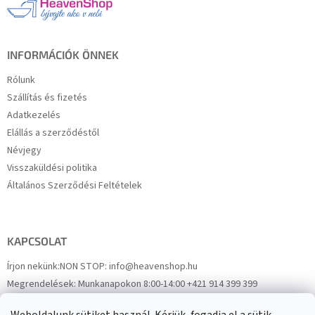
é
c
INFORMÁCIÓK ÖNNEK
Rólunk
Szállítás és fizetés
Adatkezelés
Elállás a szerződéstől
Névjegy
Visszaküldési politika
Általános Szerződési Feltételek
KAPCSOLAT
Írjon nekünk:
NON STOP: info@heavenshop.hu
Megrendelések:
Munkanapokon 8:00-14:00 +421 914 399 399
Panaszok:
Munkanapokon 8:00-14:00 +421 914 399 399