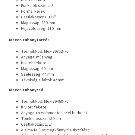
Funkciók száma: 3
Forma: kerek
Csatlakozás: G 1/2"
Magasság: 230 mm
Fejszélesség: 110 mm
Mexen zuhanytartó:
Termékkód: Mex-79352-70
Anyaga: műanyag
Kivitel: fekete
Magasság: 60 mm
Szélesség: 44 mm
Távolság a faltól: 42 mm
Mexen zuhanycső:
Termékkód: Mex-79460-70
Kivitel: fekete
Anyaga: rozsdamentes acél burkolat
Tömlő hossza: 150 cm
Csatlakozás: 1/2"
A sima felület megkönnyíti a tisztítást