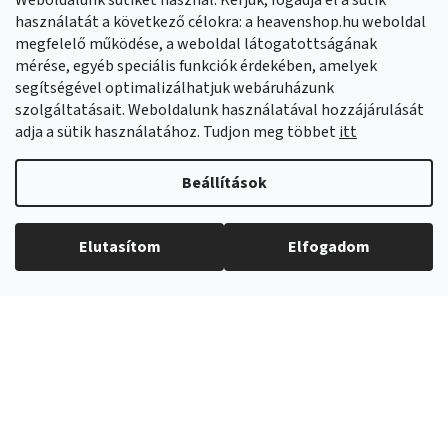
Weboldalunk sütiket használ. Kérjük, fogadja el a sütik
Facebook
HeavenShop.sk
használatát a következő célokra: a heavenshop.hu weboldal
megfelelő működése, a weboldal látogatottságának
mérése, egyéb speciális funkciók érdekében, amelyek
Eredményeink
segítségével optimalizálhatjuk webáruházunk
szolgáltatásait. Weboldalunk használatával hozzájárulását
adja a sütik használatához. Tudjon meg többet
itt
Árukereső.hu
Beállítások
Elutasítom
Elfogadom
Copyright 2026
Heavenshop
. Minden jog fenntartva.
Shoptet Premium készítette