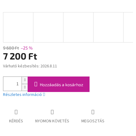
9 680 Ft
–25 %
7 200 Ft
Várható kézbesítés:
2026.8.11
Egységár:
Hozzáadás a kosárhoz
Részletes információ
KÉRDÉS
NYOMON KÖVETÉS
MEGOSZTÁS