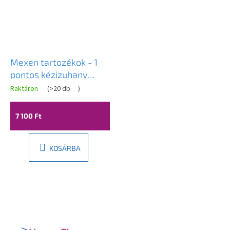
Mexen tartozékok - 1
pontos kézizuhany
készlet R-74, króm,
Raktáron
(
>20 db
)
785746052-00
7 100 Ft
KOSÁRBA
L
á
b
l