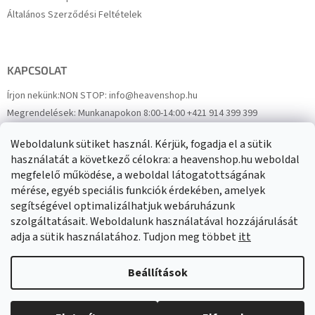
Általános Szerződési Feltételek
KAPCSOLAT
Írjon nekünk:
NON STOP: info@heavenshop.hu
Megrendelések:
Munkanapokon 8:00-14:00 +421 914 399 399
Panaszok:
Munkanapokon 8:00-14:00 +421 914 399 399
Weboldalunk sütiket használ. Kérjük, fogadja el a sütik
Facebook
HeavenShop.sk
használatát a következő célokra: a heavenshop.hu weboldal
megfelelő működése, a weboldal látogatottságának
mérése, egyéb speciális funkciók érdekében, amelyek
Eredményeink
segítségével optimalizálhatjuk webáruházunk
szolgáltatásait. Weboldalunk használatával hozzájárulását
adja a sütik használatához. Tudjon meg többet
itt
Árukereső.hu
Beállítások