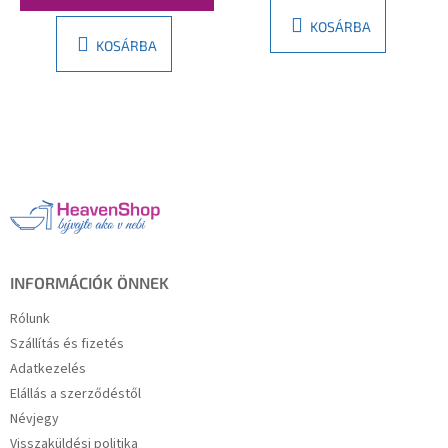
KOSÁRBA
KOSÁRBA
L
á
b
l
é
c
INFORMÁCIÓK ÖNNEK
Rólunk
Szállítás és fizetés
Adatkezelés
Elállás a szerződéstől
Névjegy
Visszaküldési politika