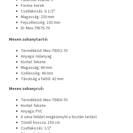
Forma: kerek
Csatlakozás: G 1/2"
Magasság: 230 mm
Fejszélesség: 102 mm
ID: Mex-79575-70
Mexen zuhanytartó:
Termékkód: Mex-79352-70
Anyaga: műanyag
Kivitel: fekete
Magasság: 60 mm
Szélesség: 44 mm
Távolság a faltól: 42 mm
Mexen zuhanycső:
Termékkód: Mex-79450-70
Kivitel: fekete
Anyaga: PVC
A sima felület megkönnyíti a tisztán tartást
Tömlő hossza: 150 cm
Csatlakozás: 1/2"