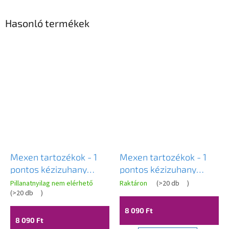
Hasonló termékek
Mexen tartozékok - 1
Mexen tartozékok - 1
pontos kézizuhany
pontos kézizuhany
készlet R-75, króm,
készlet R-75, króm /
Pillanatnyilag nem elérhető
Raktáron
(
>20 db
)
785755052-00
(
>20 db
)
fehér, 785755052-02
8 090 Ft
8 090 Ft