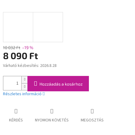
10 032 Ft
–19 %
8 090 Ft
Várható kézbesítés:
2026.8.28
Egységár:
Hozzáadás a kosárhoz
Részletes információ
KÉRDÉS
NYOMON KÖVETÉS
MEGOSZTÁS