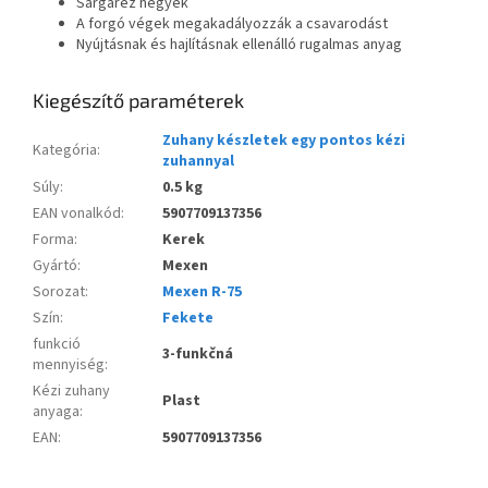
Sárgaréz hegyek
A forgó végek megakadályozzák a csavarodást
Nyújtásnak és hajlításnak ellenálló rugalmas anyag
Kiegészítő paraméterek
Zuhany készletek egy pontos kézi
Kategória
:
zuhannyal
Súly
:
0.5 kg
EAN vonalkód
:
5907709137356
Forma
:
Kerek
Gyártó
:
Mexen
Sorozat
:
Mexen R-75
Szín
:
Fekete
funkció
3-funkčná
mennyiség
:
Kézi zuhany
Plast
anyaga
:
EAN
:
5907709137356