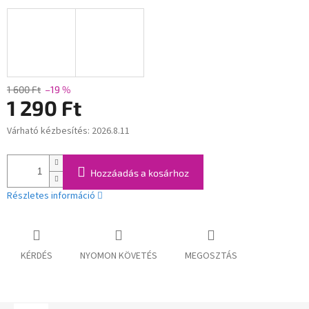
1 600 Ft
–19 %
1 290 Ft
Várható kézbesítés:
2026.8.11
Egységár:
Hozzáadás a kosárhoz
Részletes információ
KÉRDÉS
NYOMON KÖVETÉS
MEGOSZTÁS