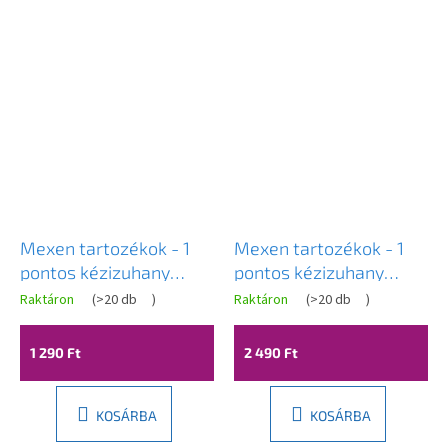
Mexen tartozékok - 1
Mexen tartozékok - 1
pontos kézizuhany
pontos kézizuhany
tartó, fehér, 79352-20
tartó, arany, 79352-50
Raktáron
(
>20 db
)
Raktáron
(
>20 db
)
1 290 Ft
2 490 Ft
KOSÁRBA
KOSÁRBA