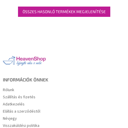
ÖSSZES HASONLÓ TERMÉKEK MEGJELENÍTÉSE
L
á
b
l
é
c
INFORMÁCIÓK ÖNNEK
Rólunk
Szállítás és fizetés
Adatkezelés
Elállás a szerződéstől
Névjegy
Visszaküldési politika