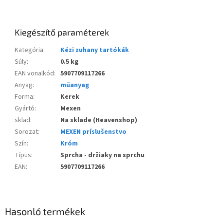
Kiegészítő paraméterek
Kategória
:
Kézi zuhany tartókák
Súly
:
0.5 kg
EAN vonalkód
:
5907709117266
Anyag
:
műanyag
Forma
:
Kerek
Gyártó
:
Mexen
sklad
:
Na sklade (Heavenshop)
Sorozat
:
MEXEN príslušenstvo
Szín
:
Króm
Típus
:
Sprcha - držiaky na sprchu
EAN
:
5907709117266
Hasonló termékek