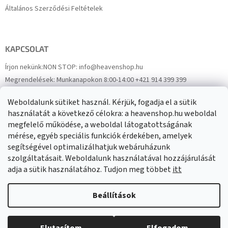
Általános Szerződési Feltételek
KAPCSOLAT
Írjon nekünk:
NON STOP: info@heavenshop.hu
Megrendelések:
Munkanapokon 8:00-14:00 +421 914 399 399
Panaszok:
Munkanapokon 8:00-14:00 +421 914 399 399
Weboldalunk sütiket használ. Kérjük, fogadja el a sütik
Facebook
HeavenShop.sk
használatát a következő célokra: a heavenshop.hu weboldal
megfelelő működése, a weboldal látogatottságának
mérése, egyéb speciális funkciók érdekében, amelyek
Eredményeink
segítségével optimalizálhatjuk webáruházunk
szolgáltatásait. Weboldalunk használatával hozzájárulását
adja a sütik használatához. Tudjon meg többet
itt
Árukereső.hu
Beállítások