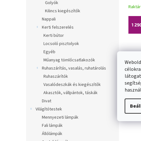
tart
Golyók
Raktá
Kilincs kiegészítők
Nappali
1 29
Kerti felszerelés
Kerti bútor
Locsoló pisztolyok
Egyéb
Műanyag tömlőcsatlakozók
Webolda
Ruhaszárítás, vasalás, ruhatárolás
célokra
látogat
Ruhaszárítók
segítsé
Vasalódeszkák és kiegészítők
használ
Akasztók, vállpántok, táskák
Divat
Beál
Világítótestek
Mennyezeti lámpák
Fali lámpák
Állólámpák