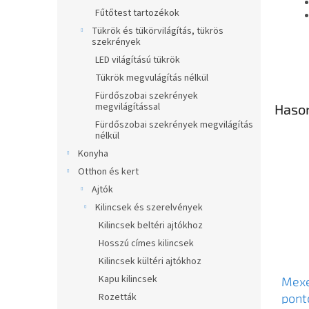
Fűtőtest tartozékok
Tükrök és tükörvilágítás, tükrös
szekrények
LED világítású tükrök
Tükrök megvulágítás nélkül
Fürdőszobai szekrények
megvilágítással
Haso
Fürdőszobai szekrények megvilágítás
nélkül
Konyha
Otthon és kert
Ajtók
Kilincsek és szerelvények
Kilincsek beltéri ajtókhoz
Hosszú címes kilincsek
Kilincsek kültéri ajtókhoz
Kapu kilincsek
Mexe
Rozetták
pont