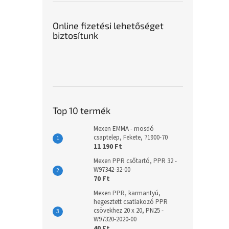
Online fizetési lehetőséget
biztosítunk
Top 10 termék
Mexen EMMA - mosdó
csaptelep, Fekete, 71900-70
11 190 Ft
Mexen PPR csőtartó, PPR 32 -
W97342-32-00
70 Ft
Mexen PPR, karmantyú,
hegesztett csatlakozó PPR
csövekhez 20 x 20, PN25 -
W97320-2020-00
40 Ft