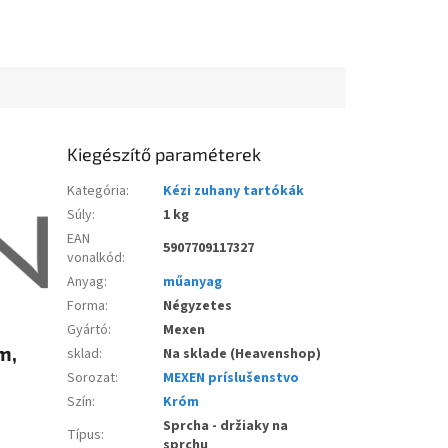
Kiegészítő paraméterek
Kategória
:
Kézi zuhany tartókák
Súly
:
1 kg
EAN
5907709117327
vonalkód
:
Anyag
:
műanyag
Forma
:
Négyzetes
Gyártó
:
Mexen
m,
sklad
:
Na sklade (Heavenshop)
Sorozat
:
MEXEN príslušenstvo
Szín
:
Króm
Sprcha - držiaky na
Típus
:
sprchu