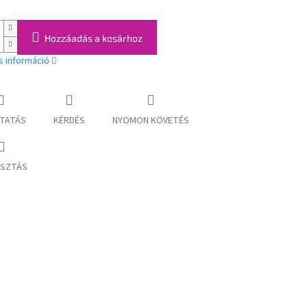
Hozzáadás a kosárhoz
s információ
TATÁS
KÉRDÉS
NYOMON KÖVETÉS
SZTÁS