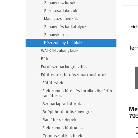
Zuhany oszlopok
Sarokcsatlakozók
Masszázs fúvókák
Zuhany- és kádkifolyók
Leírá
Zuhanykarok
Kézi zuhany tartókák
Ter
WALK-IN zuhanyfalak
Bútor
Fürdőszobai kiegészítők
Fűtőtestek, fürdőszobai radiátorok
Fűtőtestek
Elektromos fűtés és törölközőszárító
radiátorok
Szobai lapradiátorok
Mex
Beépíthető fűtőszőnyegek
79
Radiátor szelepek
Elektromos fűtőrudak
Termosztatikus fejek