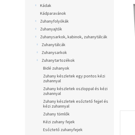
0,0
a
Kádak
csillag.
n
Kádparavánok
e
Zuhanyfolyókák
l
Zuhanyajtók
Zuhanysarkok, kabinok, zuhanytálcák
Zuhanytálcák
Zuhanysarkok
Zuhanytartozékok
Bidé zuhanyok
Zuhany készletek egy pontos kézi
zuhannyal
Zuhany készletek oszloppal és kézi
zuhannyal
Zuhany készletek esőztető fejjel és
kézi zuhannyal
Zuhany tömlők
Kézi zuhany fejek
Esőztető zuhanyfejek