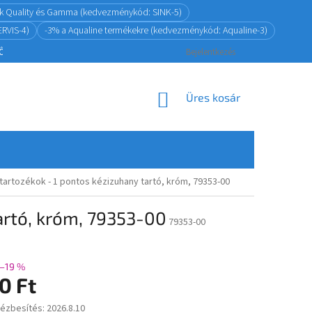
ink Quality és Gamma (kedvezménykód: SINK-5)
RVIS-4)
-3% a Aqualine termékekre (kedvezménykód: Aqualine-3)
ZŐDÉSTŐL
ADATKEZELÉS
VISSZAKÜLDÉSI ÉS JÓTÁLLÁSI POLITIKA
Bejelentkezés
KOSÁR
Üres kosár
tartozékok - 1 pontos kézizuhany tartó, króm, 79353-00
artó, króm, 79353-00
79353-00
–19 %
0 Ft
kézbesítés:
2026.8.10
: