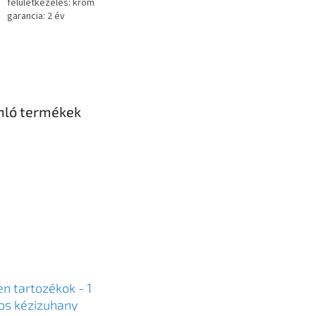
felületkezelés: króm
garancia: 2 év
nló termékek
n tartozékok - 1
os kézizuhany