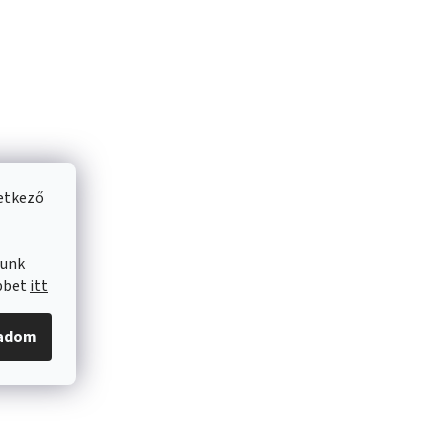
vetkező
lunk
öbbet
itt
gadom