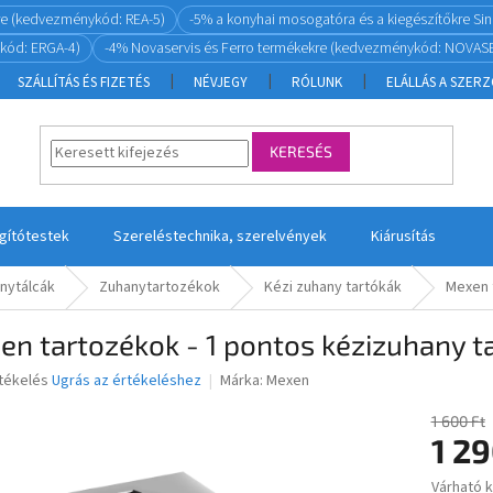
re (kedvezménykód: REA-5)
-5% a konyhai mosogatóra és a kiegészítőkre S
kód: ERGA-4)
-4% Novaservis és Ferro termékekre (kedvezménykód: NOVASE
SZÁLLÍTÁS ÉS FIZETÉS
NÉVJEGY
RÓLUNK
ELÁLLÁS A SZER
KERESÉS
ágítótestek
Szereléstechnika, szerelvények
Kiárusítás
nytálcák
Zuhanytartozékok
Kézi zuhany tartókák
Mexen 
n tartozékok - 1 pontos kézizuhany t
rtékelés
Ugrás az értékeléshez
Márka:
Mexen
1 600 Ft
1 29
ése
Várható 
Egységár