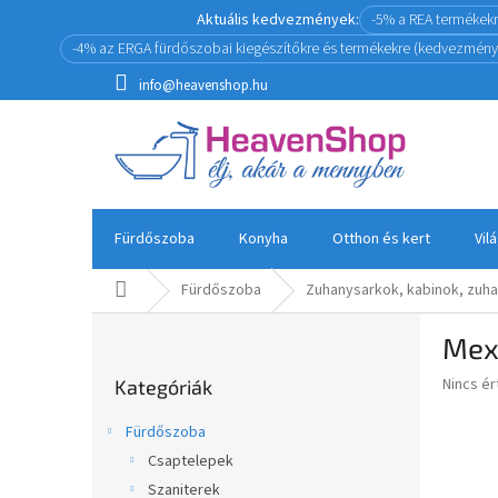
Ugrás
Aktuális kedvezmények:
-5% a REA termékek
a
-4% az ERGA fürdőszobai kiegészítőkre és termékekre (kedvezmény
fő
tartalomhoz
info@heavenshop.hu
Fürdőszoba
Konyha
Otthon és kert
Vil
Kezdőlap
Fürdőszoba
Zuhanysarkok, kabinok, zuha
O
Mexe
l
Kategóriák
d
A
Nincs é
Kategóriák
átugrása
a
termék
l
átlagos
Fürdőszoba
s
értékel
Csaptelepek
5-
ó
ből
Szaniterek
p