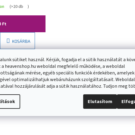
ó, fekete, 79353-70
ron
(
>20 db
)
0 Ft
KOSÁRBA
lunk sütiket használ. Kérjük, fogadja el a sütik használatát a kö
: a heavenshop.hu weboldal megfelelő működése, a weboldal
ottságának mérése, egyéb speciális funkciók érdekében, amelyek
gével optimalizálhatjuk webáruházunk szolgáltatásait. Webolda
atával hozzájárulását adja a sütik használatához. Tudjon meg t
lítások
Elutasítom
Elfo