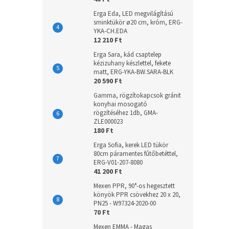
Erga Eda, LED megvilágítású
sminktükör ø20 cm, króm, ERG-
YKA-CH.EDA
12 210 Ft
Erga Sara, kád csaptelep
kézizuhany készlettel, fekete
matt, ERG-YKA-BW.SARA-BLK
20 590 Ft
Gamma, rögzítokapcsok gránit
konyhai mosogató
rögzítéséhez 1db, GMA-
ZLE000023
180 Ft
Erga Sofia, kerek LED tükör
80cm páramentes fűtőbetéttel,
ERG-V01-207-8080
41 200 Ft
Mexen PPR, 90°-os hegesztett
könyök PPR csövekhez 20 x 20,
PN25 - W97324-2020-00
70 Ft
Mexen EMMA - Magas