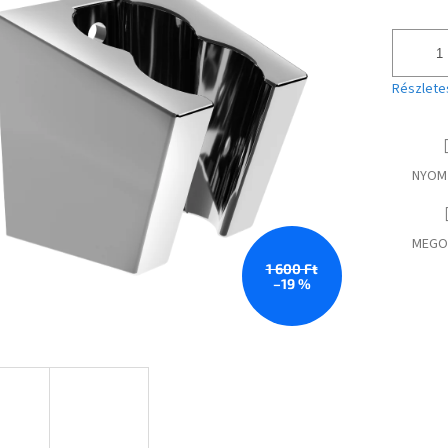
Részlete
NYOM
MEGO
1 600 Ft
–19 %