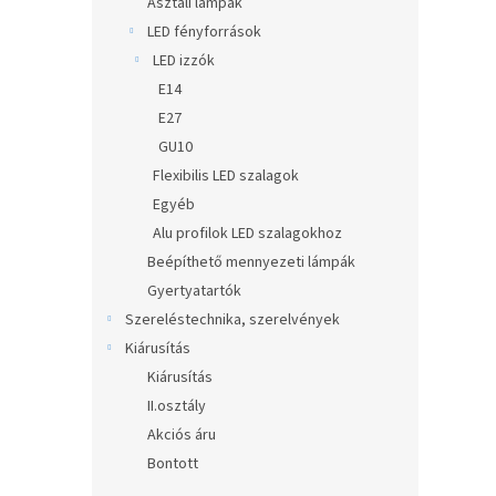
Asztali lámpák
LED fényforrások
LED izzók
E14
E27
GU10
Flexibilis LED szalagok
Egyéb
Alu profilok LED szalagokhoz
Beépíthető mennyezeti lámpák
Gyertyatartók
Szereléstechnika, szerelvények
Kiárusítás
Kiárusítás
II.osztály
Akciós áru
Bontott