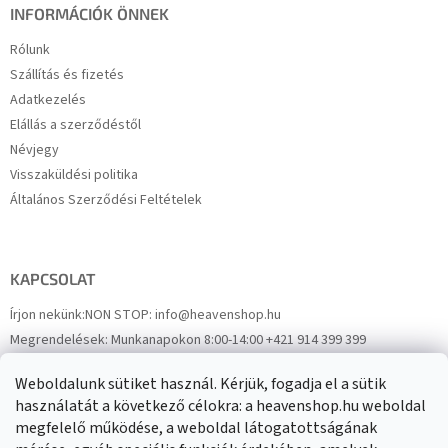
INFORMÁCIÓK ÖNNEK
Rólunk
Szállítás és fizetés
Adatkezelés
Elállás a szerződéstől
Névjegy
Visszaküldési politika
Általános Szerződési Feltételek
KAPCSOLAT
Írjon nekünk:
NON STOP: info@heavenshop.hu
Megrendelések:
Munkanapokon 8:00-14:00 +421 914 399 399
Panaszok:
Munkanapokon 8:00-14:00 +421 914 399 399
Weboldalunk sütiket használ. Kérjük, fogadja el a sütik
Facebook
HeavenShop.sk
használatát a következő célokra: a heavenshop.hu weboldal
megfelelő működése, a weboldal látogatottságának