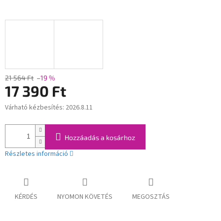
21 564 Ft
–19 %
17 390 Ft
Várható kézbesítés:
2026.8.11
Egységár:
Hozzáadás a kosárhoz
Részletes információ
KÉRDÉS
NYOMON KÖVETÉS
MEGOSZTÁS