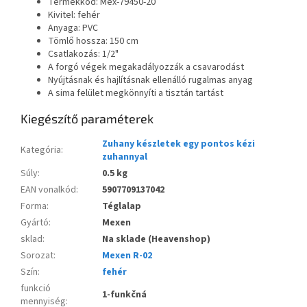
Termékkód: Mex-79450-20
Kivitel: fehér
Anyaga: PVC
Tömlő hossza: 150 cm
Csatlakozás: 1/2"
A forgó végek megakadályozzák a csavarodást
Nyújtásnak és hajlításnak ellenálló rugalmas anyag
A sima felület megkönnyíti a tisztán tartást
Kiegészítő paraméterek
Zuhany készletek egy pontos kézi
Kategória
:
zuhannyal
Súly
:
0.5 kg
EAN vonalkód
:
5907709137042
Forma
:
Téglalap
Gyártó
:
Mexen
sklad
:
Na sklade (Heavenshop)
Sorozat
:
Mexen R-02
Szín
:
fehér
funkció
1-funkčná
mennyiség
: