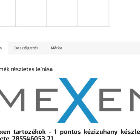
s
Beszélgetés
Márka
mék részletes leírása
xen tartozékok - 1 pontos kézizuhany készle
kete, 785546053-71