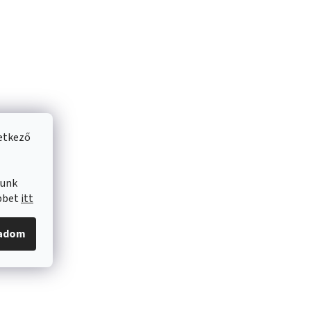
vetkező
lunk
öbbet
itt
gadom