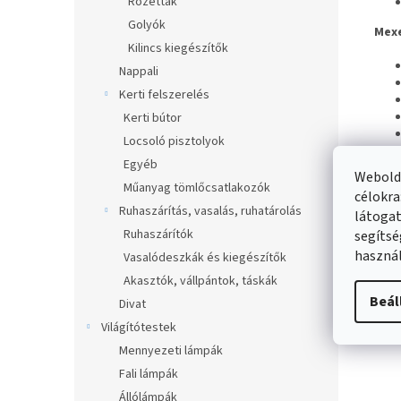
Rozetták
Golyók
Mexe
Kilincs kiegészítők
Nappali
Kerti felszerelés
Kerti bútor
Locsoló pisztolyok
Egyéb
Webolda
Műanyag tömlőcsatlakozók
célokra
Ruhaszárítás, vasalás, ruhatárolás
látogat
Ruhaszárítók
segítsé
használ
Vasalódeszkák és kiegészítők
Akasztók, vállpántok, táskák
Beál
Divat
Világítótestek
Mennyezeti lámpák
Fali lámpák
Állólámpák