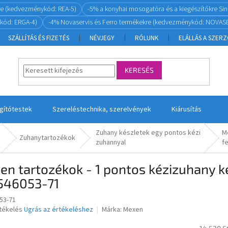
re (kedvezménykód: REA-5)
-5% a konyhai mosogatóra és a kiegészítőkre S
kód: ERGA-4)
-4% Novaservis és Ferro termékekre (kedvezménykód: NOVASE
SZÁLLÍTÁS ÉS FIZETÉS
NÉVJEGY
RÓLUNK
ELÁLLÁS A SZER
KERESÉS
ágítótestek
Szereléstechnika, szerelvények
Kiárusítás
Zuhany készletek egy pontos kézi
Me
Zuhanytartozékok
zuhannyal
f
n tartozékok - 1 pontos kézizuhany ké
546053-71
53-71
rtékelés
Ugrás az értékeléshez
Márka:
Mexen