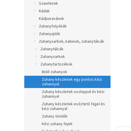
átlagos
Szaniterek
p
értékel
a
Kádak
5-
ből
n
Kádparavánok
0,0
e
Zuhanyfolyókák
csillag.
l
Zuhanyajtók
Zuhanysarkok, kabinok, zuhanytálcák
Zuhanytálcák
Zuhanysarkok
Zuhanytartozékok
Bidé zuhanyok
Zuhany készletek egy pontos kézi
zuhannyal
Zuhany készletek oszloppal és kézi
zuhannyal
Zuhany készletek esőztető fejjel és
kézi zuhannyal
Zuhany tömlők
Kézi zuhany fejek