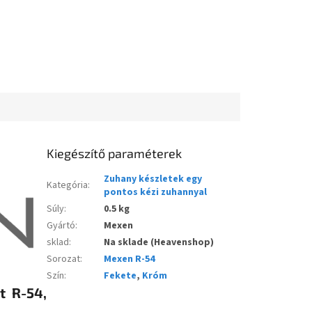
Kiegészítő paraméterek
Zuhany készletek egy
Kategória
:
pontos kézi zuhannyal
Súly
:
0.5 kg
Gyártó
:
Mexen
sklad
:
Na sklade (Heavenshop)
Sorozat
:
Mexen R-54
Szín
:
Fekete
,
Króm
t R-54,