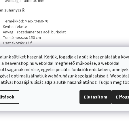
Távolság a faltól: 40 mm
n zuhanycső:
Termékkód: Mex-79460-70
Kivitel: fekete
Anyag:
rozsdamentes acél burkolat
Tömlő hossza: 150 cm
Csatlakozás: 1/2"
A forgó végek megakadályozzák a csavarodást
Nyújtásnak és hajlításnak ellenálló rugalmas anyag
lunk sütiket használ. Kérjük, fogadja el a sütik használatát a kö
: a heavenshop.hu weboldal megfelelő működése, a weboldal
ottságának mérése, egyéb speciális funkciók érdekében, amelyek
gével optimalizálhatjuk webáruházunk szolgáltatásait. Webolda
atával hozzájárulását adja a sütik használatához. Tudjon meg t
lítások
Elutasítom
Elfo