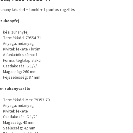
zuhany készlet + tömlő + 1 pontos rögzítés
 zuhanyfej
kézi zuhanyfej
Termékkód: 79554-71
Anyaga: műanyag
Kivitel: fekete / króm
A funkciók száma: 1
Forma: téglalap alakú
Csatlakozás: G 1/2"
Magasság: 260 mm
Fejszélesség: 87 mm
n zuhanytartó:
Termékkód: Mex-79353-70
Anyaga: műanyag
Kivitel: fekete
Csatlakozás: G 1/2"
Magasság: 43 mm
Szélesség: 42 mm