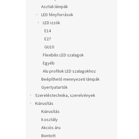
Asztali lámpák
LED fényforrások
LED izzók
E14
E27
GU10
Flexibilis LED szalagok
Egyéb
Alu profilok LED szalagokhoz
Beépíthető mennyezeti lámpák
Gyertyatartók
Szereléstechnika, szerelvények
Kiárusítás
Kiárusítás
II.osztály
Akciós áru
Bontott