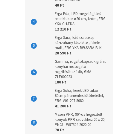
W97320-2020-00
40 Ft
Erga Eda, LED megvilágítású
sminktükör ø20 cm, króm, ERG-
YKA-CH.EDA
12 210 Ft
Erga Sara, kád csaptelep
kézizuhany készlettel, fekete
matt, ERG-YKA-BW.SARA-BLK
20 590 Ft
Gamma, rögzítokapcsok gránit
konyhai mosogató
rögzítéséhez 1db, GMA-
ZLE000023
180 Ft
Erga Sofia, kerek LED tükör
80cm páramentes fűtőbetéttel,
ERG-V01-207-8080
41 200 Ft
Mexen PPR, 90°-os hegesztett
könyök PPR csövekhez 20 x 20,
PN25 - W97324-2020-00
70 Ft