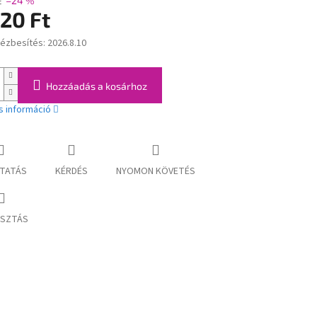
t
–24 %
20 Ft
kézbesítés:
2026.8.10
:
Hozzáadás a kosárhoz
s információ
TATÁS
KÉRDÉS
NYOMON KÖVETÉS
SZTÁS