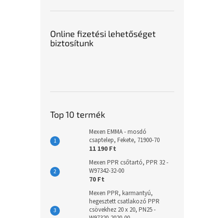
Online fizetési lehetőséget
biztosítunk
Top 10 termék
Mexen EMMA - mosdó
csaptelep, Fekete, 71900-70
11 190 Ft
Mexen PPR csőtartó, PPR 32 -
W97342-32-00
70 Ft
Mexen PPR, karmantyú,
hegesztett csatlakozó PPR
csövekhez 20 x 20, PN25 -