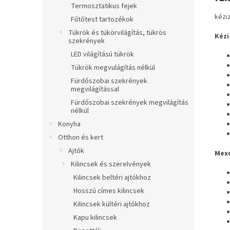
Termosztatikus fejek
kézi
Fűtőtest tartozékok
Tükrök és tükörvilágítás, tükrös
Kézi
szekrények
LED világítású tükrök
Tükrök megvulágítás nélkül
Fürdőszobai szekrények
megvilágítással
Fürdőszobai szekrények megvilágítás
nélkül
Konyha
Otthon és kert
Ajtók
Mexe
Kilincsek és szerelvények
Kilincsek beltéri ajtókhoz
Hosszú címes kilincsek
Kilincsek kültéri ajtókhoz
Kapu kilincsek