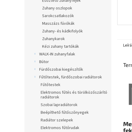
Esőztető zuhanyfejek
Zuhany oszlopok
Sarokcsatlakozók
Masszázs fúvókák
Zuhany- és kádkifolyók
Zuhanykarok
Leírá
Kézi zuhany tartókák
WALK-IN zuhanyfalak
Bútor
Ter
Fürdőszobai kiegészítők
Fűtőtestek, fürdőszobai radiátorok
Fűtőtestek
Elektromos fűtés és törölközőszárító
radiátorok
Szobai lapradiátorok
Beépíthető fűtőszőnyegek
Radiátor szelepek
Me
Elektromos fűtőrudak
fe