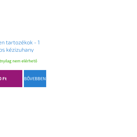
n tartozékok - 1
os kézizuhany
let R-73, króm /
atnyilag nem elérhető
r, 785736052-02
0 Ft
BŐVEBBEN