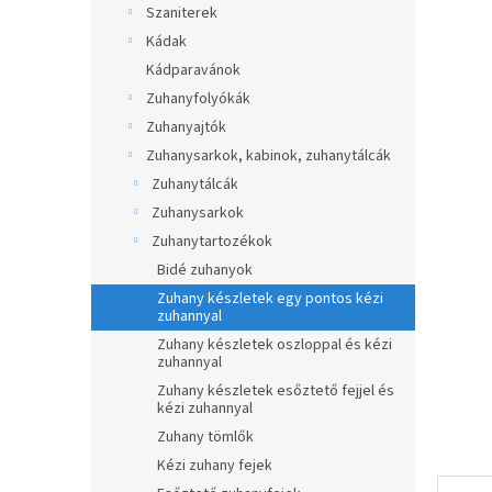
átlagos
Szaniterek
p
értékel
a
Kádak
5-
ből
n
Kádparavánok
0,0
e
Zuhanyfolyókák
csillag.
l
Zuhanyajtók
Zuhanysarkok, kabinok, zuhanytálcák
Zuhanytálcák
Zuhanysarkok
Zuhanytartozékok
Bidé zuhanyok
Zuhany készletek egy pontos kézi
zuhannyal
Zuhany készletek oszloppal és kézi
zuhannyal
Zuhany készletek esőztető fejjel és
kézi zuhannyal
Zuhany tömlők
Kézi zuhany fejek