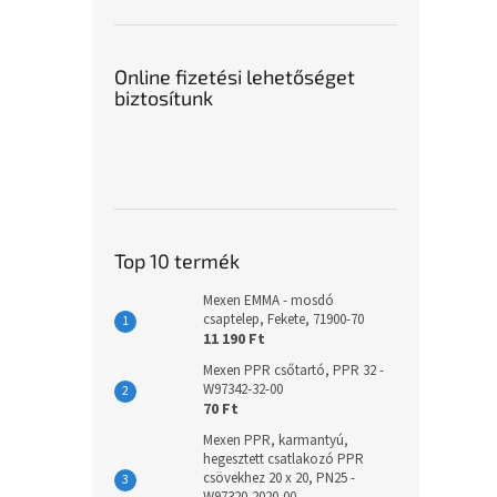
Online fizetési lehetőséget
biztosítunk
Top 10 termék
Mexen EMMA - mosdó
csaptelep, Fekete, 71900-70
11 190 Ft
Mexen PPR csőtartó, PPR 32 -
W97342-32-00
70 Ft
Mexen PPR, karmantyú,
hegesztett csatlakozó PPR
csövekhez 20 x 20, PN25 -