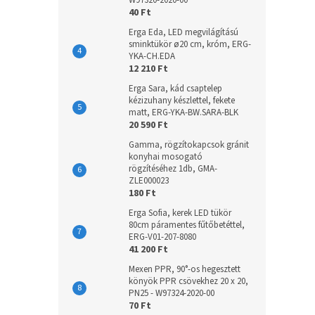
W97320-2020-00
40 Ft
Erga Eda, LED megvilágítású
sminktükör ø20 cm, króm, ERG-
YKA-CH.EDA
12 210 Ft
Erga Sara, kád csaptelep
kézizuhany készlettel, fekete
matt, ERG-YKA-BW.SARA-BLK
20 590 Ft
Gamma, rögzítokapcsok gránit
konyhai mosogató
rögzítéséhez 1db, GMA-
ZLE000023
180 Ft
Erga Sofia, kerek LED tükör
80cm páramentes fűtőbetéttel,
ERG-V01-207-8080
41 200 Ft
Mexen PPR, 90°-os hegesztett
könyök PPR csövekhez 20 x 20,
PN25 - W97324-2020-00
70 Ft