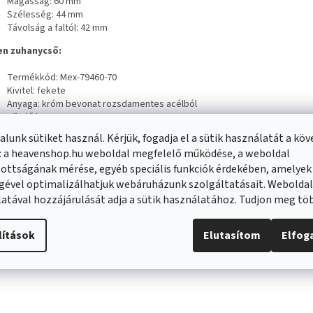
Magasság: 60 mm
Szélesség: 44 mm
Távolság a faltól: 42 mm
n zuhanycső:
Termékkód: Mex-79460-70
Kivitel: fekete
Anyaga: króm bevonat rozsdamentes acélból
Tömlő hossza: 150 cm
Csatlakozás: 1/2"
lunk sütiket használ. Kérjük, fogadja el a sütik használatát a kö
Sárgaréz hegyek
: a heavenshop.hu weboldal megfelelő működése, a weboldal
A forgó végek megakadályozzák a csavarodást
ottságának mérése, egyéb speciális funkciók érdekében, amelyek
Nyújtásnak és hajlításnak ellenálló rugalmas anyag
gével optimalizálhatjuk webáruházunk szolgáltatásait. Webolda
atával hozzájárulását adja a sütik használatához. Tudjon meg t
nló termékek
lítások
Elutasítom
Elfo