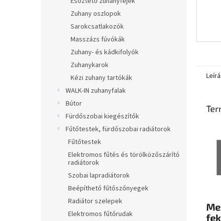
Esőztető zuhanyfejek
Zuhany oszlopok
Sarokcsatlakozók
Masszázs fúvókák
Zuhany- és kádkifolyók
Zuhanykarok
Leírá
Kézi zuhany tartókák
WALK-IN zuhanyfalak
Bútor
Ter
Fürdőszobai kiegészítők
Fűtőtestek, fürdőszobai radiátorok
Fűtőtestek
Elektromos fűtés és törölközőszárító
radiátorok
Szobai lapradiátorok
Beépíthető fűtőszőnyegek
Radiátor szelepek
Mex
Elektromos fűtőrudak
fe