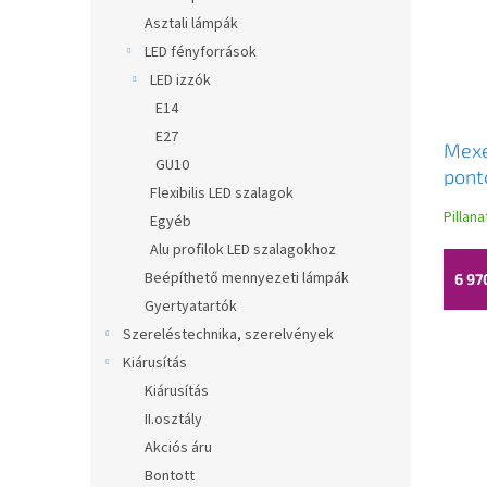
Asztali lámpák
LED fényforrások
LED izzók
E14
E27
Mexe
GU10
pont
Flexibilis LED szalagok
kész
Pillan
Egyéb
fehé
Alu profilok LED szalagokhoz
Beépíthető mennyezeti lámpák
6 97
Gyertyatartók
Szereléstechnika, szerelvények
Kiárusítás
Kiárusítás
II.osztály
Akciós áru
Bontott