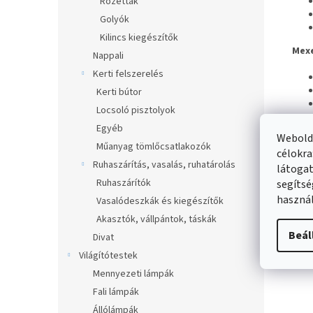
Rozetták
Golyók
Kilincs kiegészítők
Mexe
Nappali
Kerti felszerelés
Kerti bútor
Locsoló pisztolyok
Egyéb
Webolda
Műanyag tömlőcsatlakozók
célokra
Ruhaszárítás, vasalás, ruhatárolás
látogat
Ruhaszárítók
segítsé
használ
Vasalódeszkák és kiegészítők
Akasztók, vállpántok, táskák
Haso
Beál
Divat
Világítótestek
Mennyezeti lámpák
Fali lámpák
Állólámpák