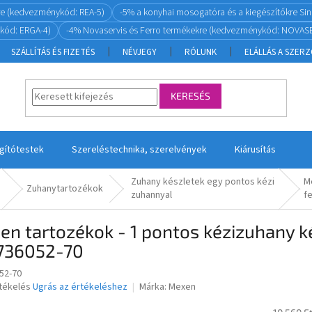
re (kedvezménykód: REA-5)
-5% a konyhai mosogatóra és a kiegészítőkre S
kód: ERGA-4)
-4% Novaservis és Ferro termékekre (kedvezménykód: NOVASE
SZÁLLÍTÁS ÉS FIZETÉS
NÉVJEGY
RÓLUNK
ELÁLLÁS A SZER
KERESÉS
ágítótestek
Szereléstechnika, szerelvények
Kiárusítás
Zuhany készletek egy pontos kézi
Me
Zuhanytartozékok
zuhannyal
f
n tartozékok - 1 pontos kézizuhany ké
736052-70
52-70
rtékelés
Ugrás az értékeléshez
Márka:
Mexen