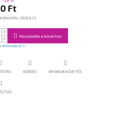
t
–26 %
0 Ft
kézbesítés:
2026.8.11
:
Hozzáadás a kosárhoz
s információ
TATÁS
KÉRDÉS
NYOMON KÖVETÉS
SZTÁS