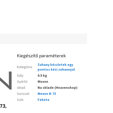
Kiegészítő paraméterek
Zuhany készletek egy
Kategória
:
pontos kézi zuhannyal
Súly
:
0.5 kg
Gyártó
:
Mexen
sklad
:
Na sklade (Heavenshop)
Sorozat
:
Mexen R-73
Szín
:
Fekete
73,