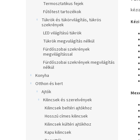
Termosztatikus fejek
kézi
Fűtőtest tartozékok
Tükrök és tükörvilágítás, tükrös
Kézi
szekrények
LED világítású tükrök
Tükrök megvulágítás nélkül
Fürdőszobai szekrények
megvilágítással
Fürdőszobai szekrények megvilágítás
nélkül
Konyha
Otthon és kert
Ajtók
Mexe
Kilincsek és szerelvények
Kilincsek beltéri ajtókhoz
Hosszú címes kilincsek
Kilincsek kültéri ajtókhoz
Kapu kilincsek