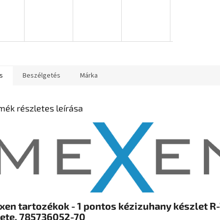
s
Beszélgetés
Márka
mék részletes leírása
en tartozékok - 1 pontos kézizuhany készlet R-
kete, 785736052-70