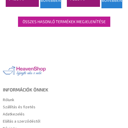
BŐVEBBEN
BŐVEBBEN
ÖSSZES HASONLÓ TERMÉKEK MEGJELENÍTÉSE
L
á
b
l
é
c
INFORMÁCIÓK ÖNNEK
Rólunk
Szállítás és fizetés
Adatkezelés
Elállás a szerződéstől