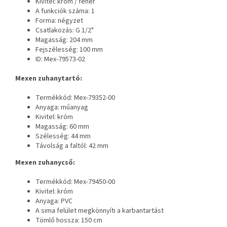
Kivitel: króm / fehér
A funkciók száma: 1
Forma: négyzet
Csatlakozás: G 1/2"
Magasság: 204 mm
Fejszélesség: 100 mm
ID: Mex-79573-02
Mexen zuhanytartó:
Termékkód: Mex-79352-00
Anyaga: műanyag
Kivitel: króm
Magasság: 60 mm
Szélesség: 44 mm
Távolság a faltól: 42 mm
Mexen zuhanycső:
Termékkód: Mex-79450-00
Kivitel: króm
Anyaga: PVC
A sima felület megkönnyíti a karbantartást
Tömlő hossza: 150 cm