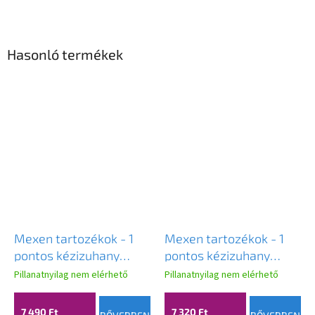
Hasonló termékek
Mexen tartozékok - 1
Mexen tartozékok - 1
pontos kézizuhany
pontos kézizuhany
készlet R-72, króm,
készlet R-73, króm,
Pillanatnyilag nem elérhető
Pillanatnyilag nem elérhető
785725052-00
785735052-00
7 490 Ft
7 320 Ft