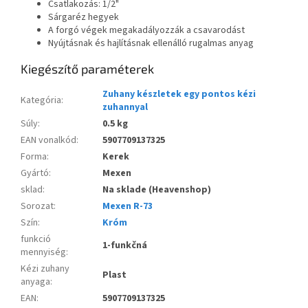
Csatlakozás: 1/2"
Sárgaréz hegyek
A forgó végek megakadályozzák a csavarodást
Nyújtásnak és hajlításnak ellenálló rugalmas anyag
Kiegészítő paraméterek
Zuhany készletek egy pontos kézi
Kategória
:
zuhannyal
Súly
:
0.5 kg
EAN vonalkód
:
5907709137325
Forma
:
Kerek
Gyártó
:
Mexen
sklad
:
Na sklade (Heavenshop)
Sorozat
:
Mexen R-73
Szín
:
Króm
funkció
1-funkčná
mennyiség
:
Kézi zuhany
Plast
anyaga
:
EAN
:
5907709137325