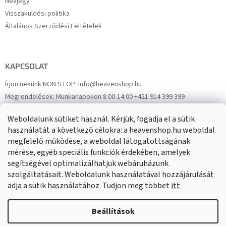
Névjegy
Visszaküldési politika
Általános Szerződési Feltételek
KAPCSOLAT
Írjon nekünk:
NON STOP: info@heavenshop.hu
Megrendelések:
Munkanapokon 8:00-14:00 +421 914 399 399
Panaszok:
Munkanapokon 8:00-14:00 +421 914 399 399
Weboldalunk sütiket használ. Kérjük, fogadja el a sütik
Facebook
HeavenShop.sk
használatát a következő célokra: a heavenshop.hu weboldal
megfelelő működése, a weboldal látogatottságának
mérése, egyéb speciális funkciók érdekében, amelyek
Eredményeink
segítségével optimalizálhatjuk webáruházunk
szolgáltatásait. Weboldalunk használatával hozzájárulását
adja a sütik használatához. Tudjon meg többet
itt
Árukereső.hu
Beállítások