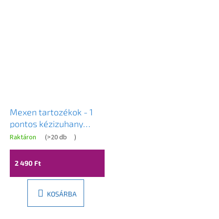
Mexen tartozékok - 1
pontos kézizuhany
tartó, króm, 79355-00
Raktáron
(
>20 db
)
2 490 Ft
KOSÁRBA