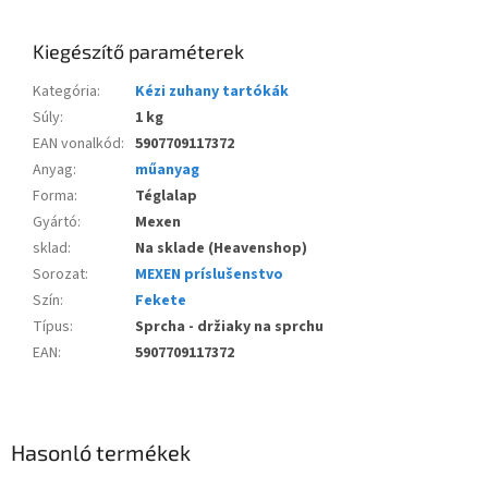
Kiegészítő paraméterek
Kategória
:
Kézi zuhany tartókák
Súly
:
1 kg
EAN vonalkód
:
5907709117372
Anyag
:
műanyag
Forma
:
Téglalap
Gyártó
:
Mexen
sklad
:
Na sklade (Heavenshop)
Sorozat
:
MEXEN príslušenstvo
Szín
:
Fekete
Típus
:
Sprcha - držiaky na sprchu
EAN
:
5907709117372
Hasonló termékek