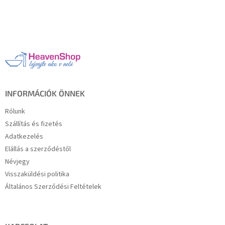
L
á
b
l
é
c
INFORMÁCIÓK ÖNNEK
Rólunk
Szállítás és fizetés
Adatkezelés
Elállás a szerződéstől
Névjegy
Visszaküldési politika
Általános Szerződési Feltételek