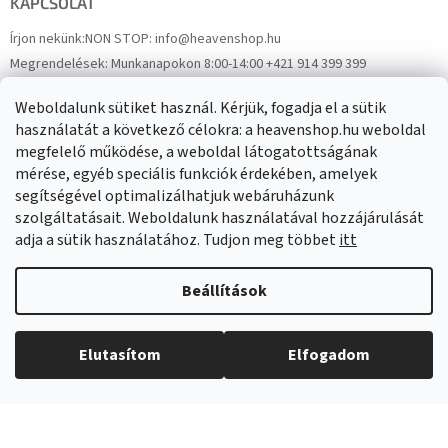
KAPCSOLAT
Írjon nekünk:
NON STOP: info@heavenshop.hu
Megrendelések:
Munkanapokon 8:00-14:00 +421 914 399 399
Panaszok:
Munkanapokon 8:00-14:00 +421 914 399 399
Weboldalunk sütiket használ. Kérjük, fogadja el a sütik
Facebook
HeavenShop.sk
használatát a következő célokra: a heavenshop.hu weboldal
megfelelő működése, a weboldal látogatottságának
mérése, egyéb speciális funkciók érdekében, amelyek
Eredményeink
segítségével optimalizálhatjuk webáruházunk
szolgáltatásait. Weboldalunk használatával hozzájárulását
adja a sütik használatához. Tudjon meg többet
itt
Árukereső.hu
Beállítások
Elutasítom
Elfogadom