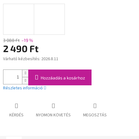
3 088 Ft
–19 %
2 490 Ft
Várható kézbesítés:
2026.8.11
Egységár:
Hozzáadás a kosárhoz
Részletes információ
KÉRDÉS
NYOMON KÖVETÉS
MEGOSZTÁS