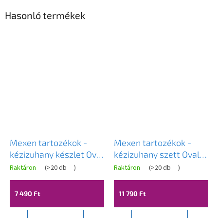
Hasonló termékek
Mexen tartozékok -
Mexen tartozékok -
kézizuhany készlet Oval
kézizuhany szett Oval
R-05, 3 funkciós, króm,
R-05, 3 funkciós, arany,
Raktáron
(
>20 db
)
Raktáron
(
>20 db
)
785055052-00
785055052-50
7 490 Ft
11 790 Ft