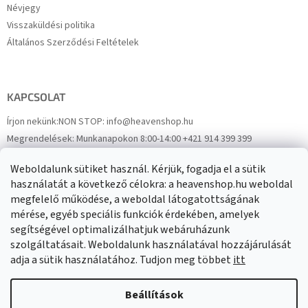
Névjegy
Visszaküldési politika
Általános Szerződési Feltételek
KAPCSOLAT
Írjon nekünk:
NON STOP: info@heavenshop.hu
Megrendelések:
Munkanapokon 8:00-14:00 +421 914 399 399
Panaszok:
Munkanapokon 8:00-14:00 +421 914 399 399
Weboldalunk sütiket használ. Kérjük, fogadja el a sütik
Facebook
HeavenShop.sk
használatát a következő célokra: a heavenshop.hu weboldal
megfelelő működése, a weboldal látogatottságának
mérése, egyéb speciális funkciók érdekében, amelyek
Eredményeink
segítségével optimalizálhatjuk webáruházunk
szolgáltatásait. Weboldalunk használatával hozzájárulását
adja a sütik használatához. Tudjon meg többet
itt
Árukereső.hu
Beállítások