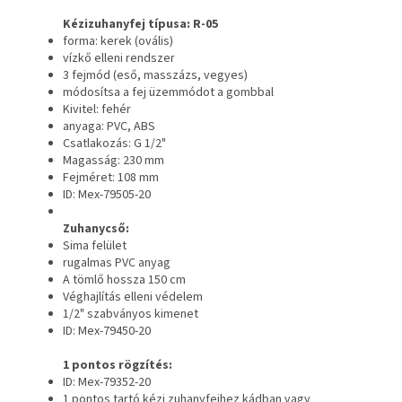
Kézizuhanyfej típusa: R-05
forma: kerek (ovális)
vízkő elleni rendszer
3 fejmód (eső, masszázs, vegyes)
módosítsa a fej üzemmódot a gombbal
Kivitel: fehér
anyaga: PVC, ABS
Csatlakozás: G 1/2"
Magasság: 230 mm
Fejméret: 108 mm
ID: Mex-79505-20
Zuhanycső:
Sima felület
rugalmas PVC anyag
A tömlő hossza 150 cm
Véghajlítás elleni védelem
1/2" szabványos kimenet
ID: Mex-79450-20
1 pontos rögzítés:
ID: Mex-79352-20
1 pontos tartó kézi zuhanyfejhez kádban vagy