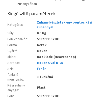
zuhanyzóban
Kiegészítő paraméterek
Zuhany készletek egy pontos kézi
Kategória
:
zuhannyal
Súly
:
0.5 kg
EAN vonalkód
:
5907709137103
Forma
:
Kerek
Gyártó
:
Mexen
sklad
:
Na sklade (Heavenshop)
Sorozat
:
Mexen Oval R-05
Szín
:
fehér
funkció
3-funkčná
mennyiség
:
Kézi zuhany
Plast
anyaga
:
EAN
:
5907709137103