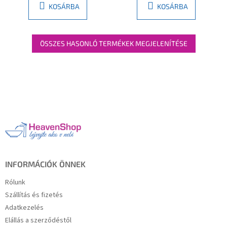
KOSÁRBA
KOSÁRBA
ÖSSZES HASONLÓ TERMÉKEK MEGJELENÍTÉSE
L
á
b
l
é
c
INFORMÁCIÓK ÖNNEK
Rólunk
Szállítás és fizetés
Adatkezelés
Elállás a szerződéstől